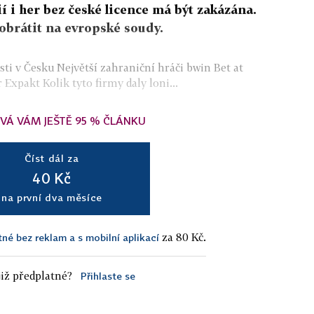
í i her bez české licence má být zakázána.
 obrátit na evropské soudy.
ti v Česku Největší zahraniční hráči bwin Bet at
Expakt Kolik tyto firmy daly loni...
VÁ VÁM JEŠTĚ 95 % ČLÁNKU
Číst dál za
40 Kč
na první dva měsíce
za 80 Kč.
tné bez reklam a s mobilní aplikací
iž předplatné?
Přihlaste se