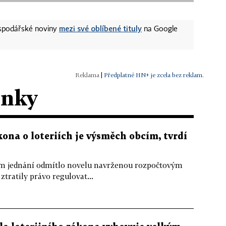
mezi své oblíbené tituly
ospodářské noviny
na Google
|
Předplatné HN+ je zcela bez reklam.
ánky
na o loteriích je výsměch obcím, tvrdí
m jednání odmítlo novelu navrženou rozpočtovým
tratily právo regulovat...