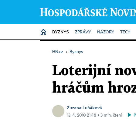
BYZNYS
HOME
ZPRÁVY
NÁZORY
TECH
HN.cz
›
Byznys
Loterijní no
hráčům hroz
Zuzana Luňáková
13. 4. 2010 21:48 ▪ 3 min. čtení