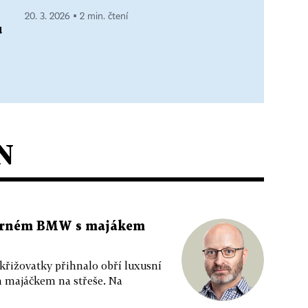
20. 3. 2026 ▪ 2 min. čtení
u
N
 černém BMW s majákem
 křižovatky přihnalo obří luxusní
m majáčkem na střeše. Na