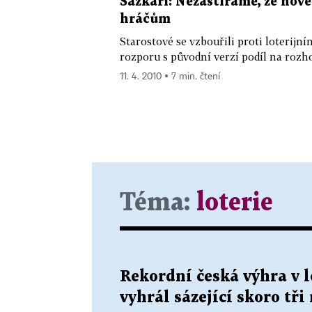
Sázkaři: Nezastíráme, že nov
hráčům
Starostové se vzbouřili proti loterij
rozporu s původní verzí podíl na rozh
11. 4. 2010 ▪ 7 min. čtení
Téma:
loterie
Rekordní česká výhra v l
vyhrál sázející skoro tři