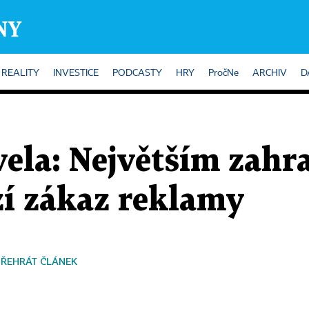
REALITY
INVESTICE
PODCASTY
HRY
PročNe
ARCHIV
D
vela: Největším zah
í zákaz reklamy
PŘEHRÁT ČLÁNEK