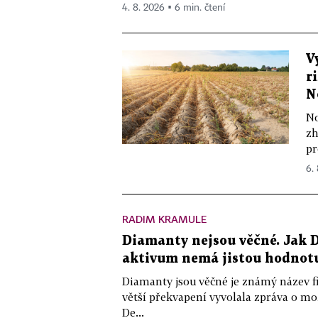
4. 8. 2026 ▪ 6 min. čtení
V
r
N
No
zh
pr
6.
RADIM KRAMULE
Diamanty nejsou věčné. Jak D
aktivum nemá jistou hodnot
Diamanty jsou věčné je známý název f
větší překvapení vyvolala zpráva o m
De...