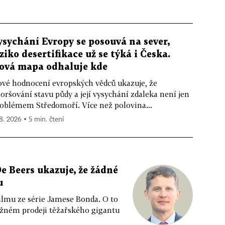
ysychání Evropy se posouvá na sever,
iziko desertifikace už se týká i Česka.
ová mapa odhaluje kde
vé hodnocení evropských vědců ukazuje, že
oršování stavu půdy a její vysychání zdaleka není jen
oblémem Středomoří. Více než polovina...
 8. 2026 ▪ 5 min. čtení
e Beers ukazuje, že žádné
u
ilmu ze série Jamese Bonda. O to
ožném prodeji těžařského gigantu