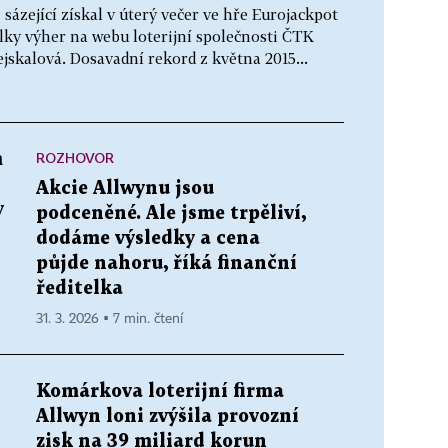
 sázející získal v úterý večer ve hře Eurojackpot
ulky výher na webu loterijní společnosti ČTK
jskalová. Dosavadní rekord z května 2015...
ROZHOVOR
m
Akcie Allwynu jsou
y
podceněné. Ale jsme trpěliví,
dodáme výsledky a cena
půjde nahoru, říká finanční
ředitelka
31. 3. 2026 ▪ 7 min. čtení
Komárkova loterijní firma
Allwyn loni zvýšila provozní
zisk na 39 miliard korun