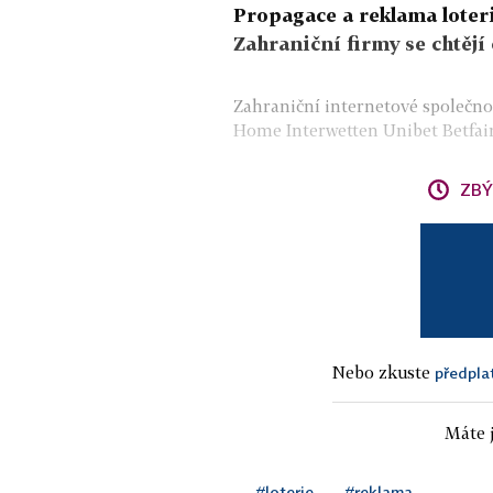
Propagace a reklama loteri
Zahraniční firmy se chtějí
Zahraniční internetové společnos
Home Interwetten Unibet Betfair 
ZBÝ
Nebo zkuste
předpla
Máte j
#loterie
#reklama