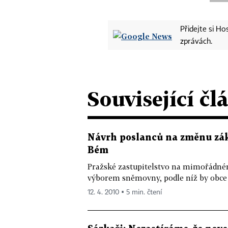
Přidejte si H
zprávách.
Související čl
Návrh poslanců na změnu záko
Bém
Pražské zastupitelstvo na mimořádné
výborem sněmovny, podle níž by obce z
12. 4. 2010 ▪ 5 min. čtení