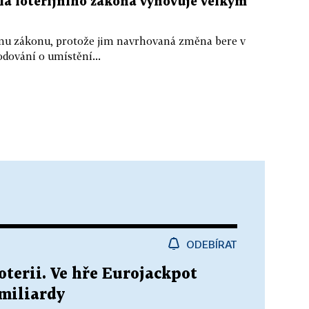
ela loterijního zákona vyhovuje velkým
nímu zákonu, protože jim navrhovaná změna bere v
odování o umístění...
ODEBÍRAT
oterii. Ve hře Eurojackpot
 miliardy