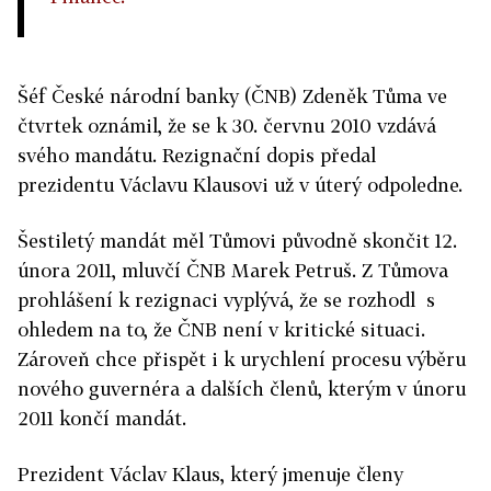
Šéf České národní banky (ČNB) Zdeněk Tůma ve
čtvrtek oznámil, že se k 30. červnu 2010 vzdává
svého mandátu. Rezignační dopis předal
prezidentu Václavu Klausovi už v úterý odpoledne.
Šestiletý mandát měl Tůmovi původně skončit 12.
února 2011, mluvčí ČNB Marek Petruš. Z Tůmova
prohlášení k rezignaci vyplývá, že se rozhodl s
ohledem na to, že ČNB není v kritické situaci.
Zároveň chce přispět i k urychlení procesu výběru
nového guvernéra a dalších členů, kterým v únoru
2011 končí mandát.
Prezident Václav Klaus, který jmenuje členy