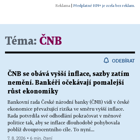
|
Předplatné HN+ je zcela bez reklam.
Téma:
ČNB
ODEBÍRAT
ČNB se obává vyšší inflace, sazby zatím
nemění. Bankéři očekávají pomalejší
růst ekonomiky
Bankovní rada České národní banky (ČNB) vidí v české
ekonomice převažující rizika ve směru vyšší inflace.
Rada potvrdila své odhodlání pokračovat v měnové
politice tak, aby se inflace dlouhodobě pohybovala
poblíž dvouprocentního cíle. To nyní...
7. 8. 2026 ▪ 6 min. čtení