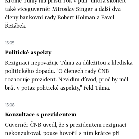
Kromě Tůmy má příští rok v půli února skončit
také viceguvernér Miroslav Singer a další dva
členy bankovní rady Robert Holman a Pavel
Řežábek.
15:05
Politické aspekty
Rezignaci nepovažuje Tůma za důležitou z hlediska
politického dopadu. "O členech rady ČNB
rozhoduje prezident. Nevidím důvod, proč by měl
brát v potaz politické aspekty," řekl Tůma.
15:08
Konzultace s prezidentem
Guvernér ČNB uvedl, že s prezidentem rezignaci
nekonzultoval, pouze hovořil s ním krátce při