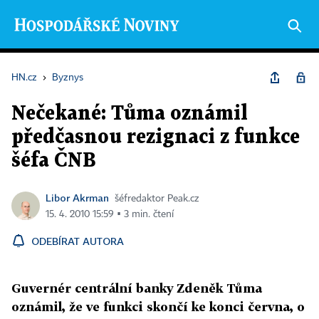
HN.cz
›
Byznys
Nečekané: Tůma oznámil
předčasnou rezignaci z funkce
šéfa ČNB
Libor Akrman
šéfredaktor Peak.cz
15. 4. 2010 15:59 ▪ 3 min. čtení
ODEBÍRAT AUTORA
Guvernér centrální banky Zdeněk Tůma
oznámil, že ve funkci skončí ke konci června, o