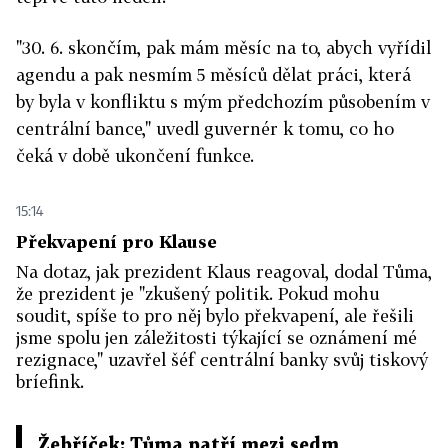
"30. 6. skončím, pak mám měsíc na to, abych vyřídil
agendu a pak nesmím 5 měsíců dělat práci, která
by byla v konfliktu s mým předchozím působením v
centrální bance," uvedl guvernér k tomu, co ho
čeká v době ukončení funkce.
15:14
Překvapení pro Klause
Na dotaz, jak prezident Klaus reagoval, dodal Tůma,
že prezident je "zkušený politik. Pokud mohu
soudit, spíše to pro něj bylo překvapení, ale řešili
jsme spolu jen záležitosti týkající se oznámení mé
rezignace," uzavřel šéf centrální banky svůj tiskový
bríefink.
Žebříček: Tůma patří mezi sedm