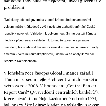
bankovní rady bude co nejkratší," uvedl guvernér v
prohlášení.
"Nečekaný odchod guvernéra v době krátce před parlamentními
volbami může krátkodobě zvýšit nejistotu a zhoršit vnímání České
republiky navenek. Vzhledem k celkem neutrálnímu postoji Tůmy z
hlediska přijetí eura a vzhledem k tomu, že guvernéra jmenuje
prezident, lze s jeho odchodem očekávat spíše posun bankovní rady
směrem k většímu euroskepticismu," domnívá se analytik Michal
Brožka z Raiffeisenbank.
V loňském roce časopis Global Finance zařadil
Tůmu mezi sedm nejlepších centrálních bankéřů
světa za rok 2008. V hodnocení „Central Banker
Report Card“ („Vysvědčení centrálních bankéřů“),
které měsíčník uděluje každoročně od roku 1994,
byl loni zvláštní důraz kladen na výsledky, s jakými