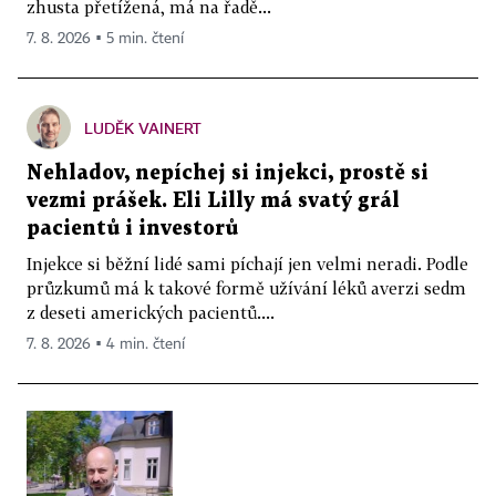
zhusta přetížená, má na řadě...
7. 8. 2026 ▪ 5 min. čtení
LUDĚK VAINERT
Nehladov, nepíchej si injekci, prostě si
vezmi prášek. Eli Lilly má svatý grál
pacientů i investorů
Injekce si běžní lidé sami píchají jen velmi neradi. Podle
průzkumů má k takové formě užívání léků averzi sedm
z deseti amerických pacientů....
7. 8. 2026 ▪ 4 min. čtení