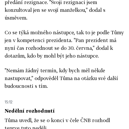
předání rezignace. "Svoji rezignaci jsem
konzultoval jen se svojí manželkou," dodal s
úsměvem.
Co se týká možného nástupce, tak to je podle Tůmy
jen v kompetenci prezidenta. "Pan prezident má
nyní čas rozhodnout se do 30. června," dodal k
dotazům, kdo by mohl být jeho nástupce.
"Nemám žádný termín, kdy bych měl někde
nastupovat," odpověděl Tůma na otázku své další
budoucnosti s tím.
15:12
Nedělní rozhodnutí
Tůma uvedl, že se o konci v čele ČNB rozhodl
teprve tuto neděli.