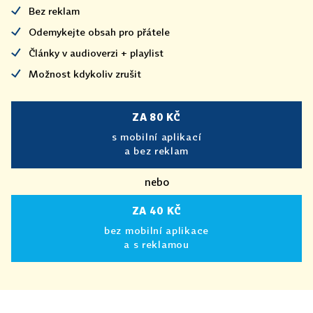
Bez reklam
Odemykejte obsah pro přátele
Články v audioverzi + playlist
Možnost kdykoliv zrušit
ZA 80 KČ
s mobilní aplikací
a bez reklam
nebo
ZA 40 KČ
bez mobilní aplikace
a s reklamou