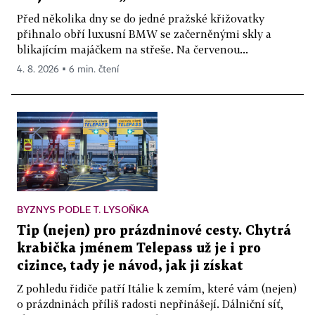
Před několika dny se do jedné pražské křižovatky
přihnalo obří luxusní BMW se začerněnými skly a
blikajícím majáčkem na střeše. Na červenou...
4. 8. 2026 ▪ 6 min. čtení
BYZNYS PODLE T. LYSOŇKA
Tip (nejen) pro prázdninové cesty. Chytrá
krabička jménem Telepass už je i pro
cizince, tady je návod, jak ji získat
Z pohledu řidiče patří Itálie k zemím, které vám (nejen)
o prázdninách příliš radosti nepřinášejí. Dálniční síť,