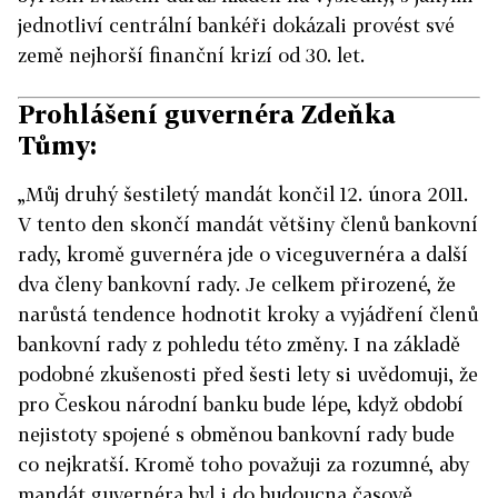
jednotliví centrální bankéři dokázali provést své
země nejhorší finanční krizí od 30. let.
Prohlášení guvernéra Zdeňka
Tůmy:
„Můj druhý šestiletý mandát končil 12. února 2011.
V tento den skončí mandát většiny členů bankovní
rady, kromě guvernéra jde o viceguvernéra a další
dva členy bankovní rady. Je celkem přirozené, že
narůstá tendence hodnotit kroky a vyjádření členů
bankovní rady z pohledu této změny. I na základě
podobné zkušenosti před šesti lety si uvědomuji, že
pro Českou národní banku bude lépe, když období
nejistoty spojené s obměnou bankovní rady bude
co nejkratší. Kromě toho považuji za rozumné, aby
mandát guvernéra byl i do budoucna časově