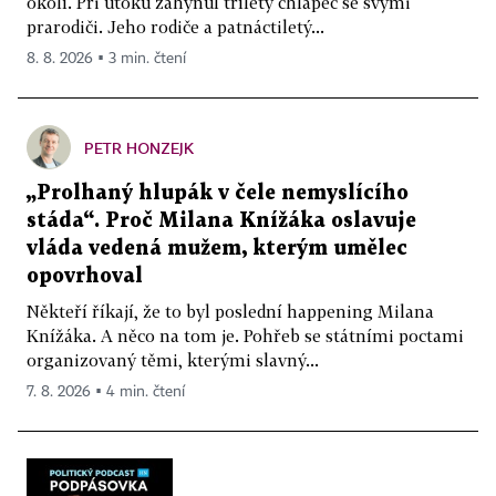
okolí. Při útoku zahynul tříletý chlapec se svými
prarodiči. Jeho rodiče a patnáctiletý...
8. 8. 2026 ▪ 3 min. čtení
PETR HONZEJK
„Prolhaný hlupák v čele nemyslícího
stáda“. Proč Milana Knížáka oslavuje
vláda vedená mužem, kterým umělec
opovrhoval
Někteří říkají, že to byl poslední happening Milana
Knížáka. A něco na tom je. Pohřeb se státními poctami
organizovaný těmi, kterými slavný...
7. 8. 2026 ▪ 4 min. čtení