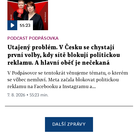
55:23
PODCAST PODPÁSOVKA
Utajený problém. V Česku se chystají
první volby, kdy sítě blokují politickou
reklamu. A hlavní oběť je nečekaná
V Podpásovce se tentokrát věnujeme tématu, o kterém
se vůbec nemluví. Meta začala blokovat politickou
reklamu na Facebooku a Instagramu a...
7. 8. 2026 ▪ 55:23 min.
DALŠÍ ZPRÁVY