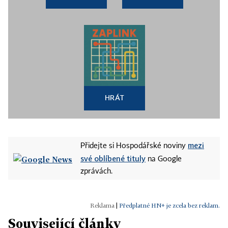
HRÁT
mezi
Přidejte si Hospodářské noviny
své oblíbené tituly
na Google
zprávách.
|
Předplatné HN+ je zcela bez reklam.
Související články