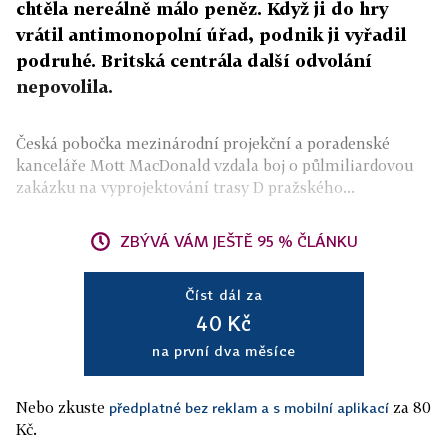
chtěla nereálně málo peněz. Když ji do hry
vrátil antimonopolní úřad, podnik ji vyřadil
podruhé. Britská centrála další odvolání
nepovolila.
Česká pobočka mezinárodní projekční a poradenské
kanceláře Mott MacDonald vzdala boj o půlmiliardovou
zakázku na vyprojektování trasy D pražského...
ZBÝVÁ VÁM JEŠTĚ 95 % ČLÁNKU
Číst dál za
40 Kč
na první dva měsíce
Nebo zkuste
za 80
předplatné bez reklam a s mobilní aplikací
Kč.