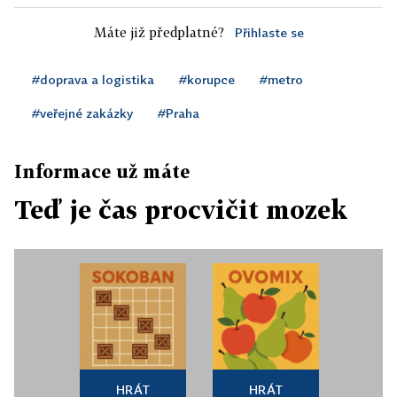
Máte již předplatné?
Přihlaste se
#doprava a logistika
#korupce
#metro
#veřejné zakázky
#Praha
Informace už máte
Teď je čas procvičit mozek
HRÁT
HRÁT