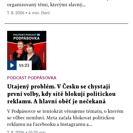
organizovaný těmi, kterými slavný...
7. 8. 2026 ▪ 4 min. čtení
55:23
PODCAST PODPÁSOVKA
Utajený problém. V Česku se chystají
první volby, kdy sítě blokují politickou
reklamu. A hlavní oběť je nečekaná
V Podpásovce se tentokrát věnujeme tématu, o kterém
se vůbec nemluví. Meta začala blokovat politickou
reklamu na Facebooku a Instagramu a...
7. 8. 2026 ▪ 55:23 min.