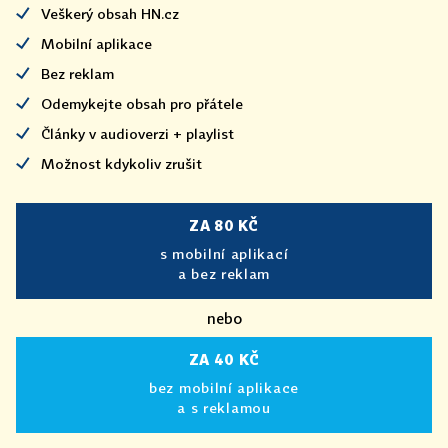
Veškerý obsah HN.cz
Mobilní aplikace
Bez reklam
Odemykejte obsah pro přátele
Články v audioverzi + playlist
Možnost kdykoliv zrušit
ZA 80 KČ
s mobilní aplikací
a bez reklam
nebo
ZA 40 KČ
bez mobilní aplikace
a s reklamou