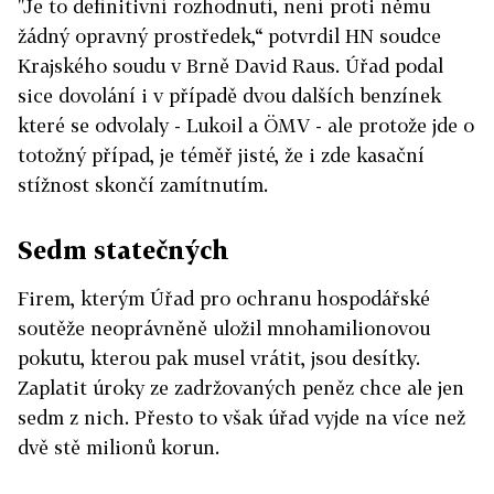
"Je to definitivní rozhodnutí, není proti němu
žádný opravný prostředek,“ potvrdil HN soudce
Krajského soudu v Brně David Raus. Úřad podal
sice dovolání i v případě dvou dalších benzínek
které se odvolaly - Lukoil a ÖMV - ale protože jde o
totožný případ, je téměř jisté, že i zde kasační
stížnost skončí zamítnutím.
Sedm statečných
Firem, kterým Úřad pro ochranu hospodářské
soutěže neoprávněně uložil mnohamilionovou
pokutu, kterou pak musel vrátit, jsou desítky.
Zaplatit úroky ze zadržovaných peněz chce ale jen
sedm z nich. Přesto to však úřad vyjde na více než
dvě stě milionů korun.