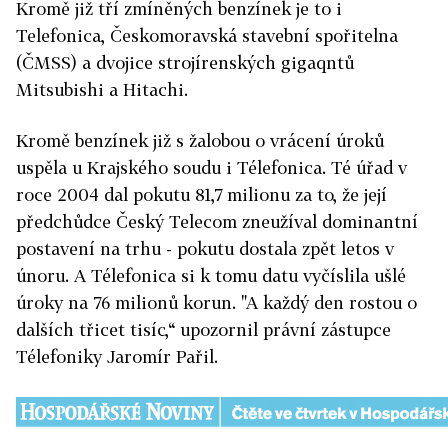
Kromě již tří zmíněných benzínek je to i
Telefonica, Českomoravská stavební spořitelna
(ČMSS) a dvojice strojírenských gigaqntů
Mitsubishi a Hitachi.
Kromě benzínek již s žalobou o vrácení úroků
uspěla u Krajského soudu i Télefonica. Té úřad v
roce 2004 dal pokutu 81,7 milionu za to, že její
předchůdce Český Telecom zneužíval dominantní
postavení na trhu - pokutu dostala zpět letos v
únoru. A Télefonica si k tomu datu vyčíslila ušlé
úroky na 76 milionů korun. "A každý den rostou o
dalších třicet tisíc,“ upozornil právní zástupce
Télefoniky Jaromír Pařil.