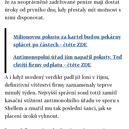
že za neoprávněně zadržované peníze mají dostat
úroky od prvního dne, kdy přestaly mít možnost s
nimi disponovat.
Milionovou pokutu za kartel budou pekárny
splácet po částech
- čtěte ZDE
Antimonopolní úřad jim napařil pokuty. Teď
chtějí firmy odplatu
- čtěte ZDE
A i když uvedený verdikt padl již loni v říjnu,
definitivní vítězství firmy zaznamenaly teprve
minulý týden. Nejvyšší správní soud totiž zamítl
kasační stížnost antimonolního úřadu ve sporu s
Shellem a zmařil mu tak poslední šanci, jak se
placení úroků vyhnout.