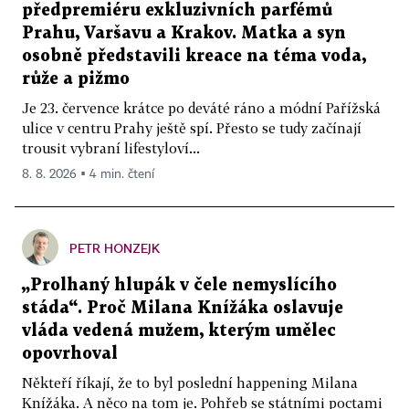
předpremiéru exkluzivních parfémů
Prahu, Varšavu a Krakov. Matka a syn
osobně představili kreace na téma voda,
růže a pižmo
Je 23. července krátce po deváté ráno a módní Pařížská
ulice v centru Prahy ještě spí. Přesto se tudy začínají
trousit vybraní lifestyloví...
8. 8. 2026 ▪ 4 min. čtení
PETR HONZEJK
„Prolhaný hlupák v čele nemyslícího
stáda“. Proč Milana Knížáka oslavuje
vláda vedená mužem, kterým umělec
opovrhoval
Někteří říkají, že to byl poslední happening Milana
Knížáka. A něco na tom je. Pohřeb se státními poctami