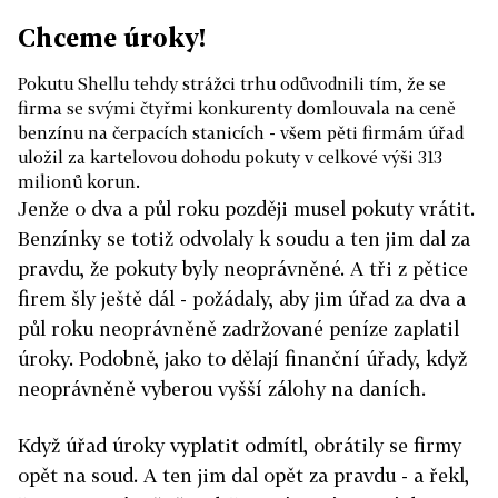
Chceme úroky!
Pokutu Shellu tehdy strážci trhu odůvodnili tím, že se
firma se svými čtyřmi konkurenty domlouvala na ceně
benzínu na čerpacích stanicích - všem pěti firmám úřad
uložil za kartelovou dohodu pokuty v celkové výši 313
milionů korun.
Jenže o dva a půl roku později musel pokuty vrátit.
Benzínky se totiž odvolaly k soudu a ten jim dal za
pravdu, že pokuty byly neoprávněné. A tři z pětice
firem šly ještě dál - požádaly, aby jim úřad za dva a
půl roku neoprávněně zadržované peníze zaplatil
úroky. Podobně, jako to dělají finanční úřady, když
neoprávněně vyberou vyšší zálohy na daních.
Když úřad úroky vyplatit odmítl, obrátily se firmy
opět na soud. A ten jim dal opět za pravdu - a řekl,