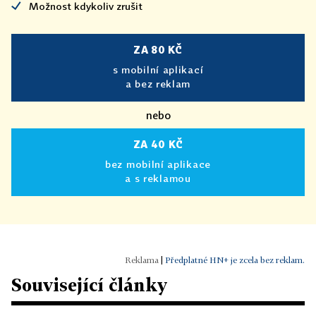
Možnost kdykoliv zrušit
ZA 80 KČ
s mobilní aplikací
a bez reklam
nebo
ZA 40 KČ
bez mobilní aplikace
a s reklamou
|
Předplatné HN+ je zcela bez reklam.
Související články