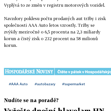
Vyplývá to ze změn v registru motorových vozidel.
Navzdory poklesu počtu prodaných aut tržby i zisk
společnosti AAA Auto letos vzrostly. Tržby se
zvýšily meziročně o 6,5 procenta na 2,3 miliardy
korun a čistý zisk o 232 procent na 58 milionů
korun.
#AAA Auto
#autobazary
#supermarket
Nudíte se na poradě?
Vyřešte dnešní hlavolam HN