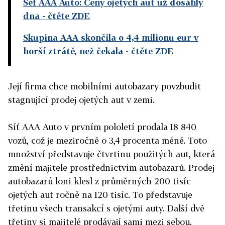
Šéf AAA Auto: Ceny ojetých aut už dosáhly
dna
- čtěte ZDE
Skupina AAA skončila o 4,4 milionu eur v
horší ztrátě, než čekala
- čtěte ZDE
Její firma chce mobilními autobazary povzbudit
stagnující prodej ojetých aut v zemi.
Síť AAA Auto v prvním pololetí prodala 18 840
vozů, což je meziročně o 3,4 procenta méně. Toto
množství představuje čtvrtinu použitých aut, která
změní majitele prostřednictvím autobazarů. Prodej
autobazarů loni klesl z průměrných 200 tisíc
ojetých aut ročně na 120 tisíc. To představuje
třetinu všech transakcí s ojetými auty. Další dvě
třetiny si majitelé prodávají sami mezi sebou.