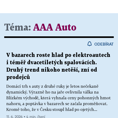
Téma:
AAA Auto
ODEBÍRAT
V bazarech roste hlad po elektroautech
i téměř dvacetiletých spalovácích.
Druhý trend nikoho netěší, zní od
prodejců
Domácí trh s auty z druhé ruky je letos nečekaně
dynamický. Výrazně ho na jaře ovlivnila válka na
Blízkém východě, která vyhnala ceny pohonných hmot
nahoru, a poptávka v bazarech se začala proměňovat.
Kromě toho, že v Česku stoupl hlad po ojetých...
11. 6. 2026 ▪ 4 min. čtení