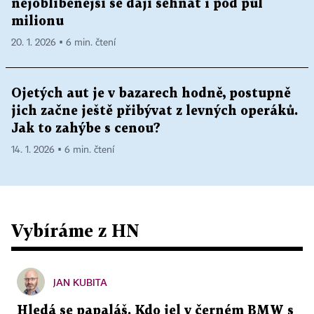
nejoblíbenější se dají sehnat i pod půl
milionu
20. 1. 2026 ▪ 6 min. čtení
Ojetých aut je v bazarech hodně, postupně
jich začne ještě přibývat z levných operáků.
Jak to zahýbe s cenou?
14. 1. 2026 ▪ 6 min. čtení
Vybíráme z HN
JAN KUBITA
Hledá se papaláš. Kdo jel v černém BMW s