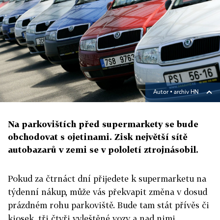
Autor ▪
archiv HN
Na parkovištích před supermarkety se bude
obchodovat s ojetinami. Zisk největší sítě
autobazarů v zemi se v pololetí ztrojnásobil.
Pokud za čtrnáct dní přijedete k supermarketu na
týdenní nákup, může vás překvapit změna v dosud
prázdném rohu parkoviště. Bude tam stát přívěs či
kiosek, tři čtyři vyleštěné vozy a nad nimi