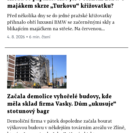
majákem skrze „Turkovu“ křižovatku?
Před několika dny se do jedné pražské křižovatky
přihnalo obří luxusní BMW se začerněnými skly a
blikajícím majáčkem na střeše. Na červenou...
4. 8. 2026 ▪ 6 min. čtení
Začala demolice vyhořelé budovy, kde
měla sklad firma Vasky. Dům „ukusuje“
stotunový bagr
Demoliční firma v pátek dopoledne začala bourat
výškovou budovu v někdejším továrním areálu ve Zlíně,