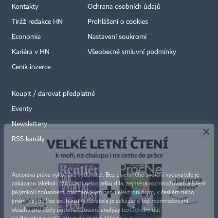
Kontakty
Ochrana osobních údajů
Tiráž redakce HN
Prohlášení o cookies
Economia
Nastavení soukromí
Kariéra v HN
Všeobecné smluvní podmínky
Ceník inzerce
Koupit / darovat předplatné
Eventy
×
Newslettery
RSS kanály
Autorská práva vykonává vydavatel. Bez písemného svolení vydavatele je
zakázáno jakékoli užití částí nebo celku díla, zejména rozmnožování a šíření
jakýmkoli způsobem, mechanickým nebo elektronickým, v českém nebo
jiném jazyce. Bez souhlasu vydavatele je zakázáno též rozmnožování
obsahu pro účely automatizované analýzy textů nebo dat