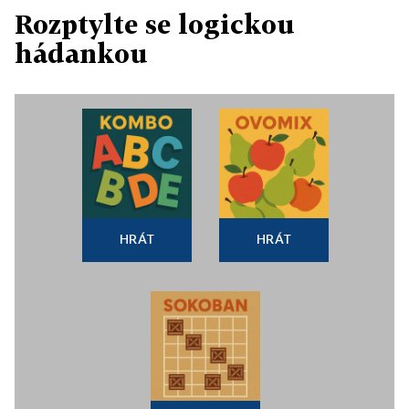
Rozptylte se logickou
hádankou
HRÁT
HRÁT