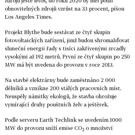
zdrojů ještě letos, do roku 2020 by měl podíl
obnovitelných zdrojů vzrůst na 33 procent, píšou
Los Angeles Times.
Projekt Blythe bude sestávat ze čtyř skupin
fotovoltaických zařízení, jimž budou shromažďovat
sluneční energii řady s tisíci zakřivenými zrcadly
vysokými až 192 metrů. První ze čtyř skupin po 250
MW má být uvedena do provozu v roce 2013.
Na stavbě elektrárny bude zaměstnáno 2 000
dělníků a vznikne 200 stálých pracovních míst.
Neuspěly námitky ekologů, že stavba ohrožuje
vymírající druhy pouštních želv a ještěrek.
Podle serveru Earth Techlink se uvedením 1000
MW do provozu sníží emise CO
o množství
2