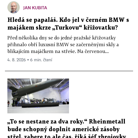
JAN KUBITA
Hledá se papaláš. Kdo jel v černém BMW s
majákem skrze „Turkovu“ křižovatku?
Před několika dny se do jedné pražské křižovatky
přihnalo obří luxusní BMW se začerněnými skly a
blikajícím majáčkem na střeše. Na červenou...
4. 8. 2026 ▪ 6 min. čtení
„To se nestane za dva roky.“ Rheinmetall
bude schopný doplnit americké zásoby
střel, zabere to ale čas, říká šéf zbrojovky