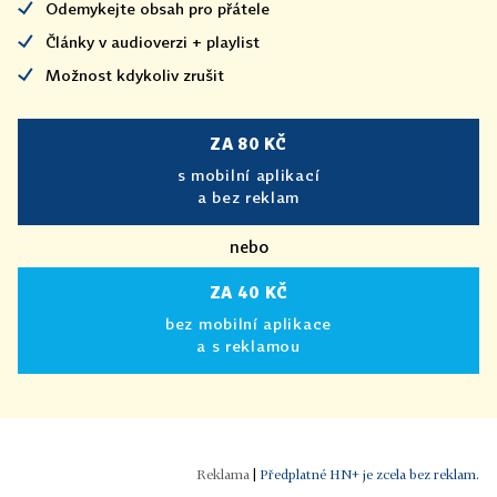
Odemykejte obsah pro přátele
Články v audioverzi + playlist
Možnost kdykoliv zrušit
ZA 80 KČ
s mobilní aplikací
a bez reklam
nebo
ZA 40 KČ
bez mobilní aplikace
a s reklamou
|
Předplatné HN+ je zcela bez reklam.