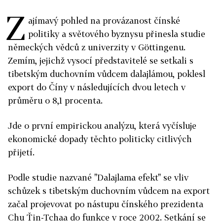
Z
ajímavý pohled na provázanost čínské
politiky a světového byznysu přinesla studie
německých vědců z univerzity v Göttingenu.
Zemím, jejichž vysocí představitelé se setkali s
tibetským duchovním vůdcem dalajlámou, poklesl
export do Číny v následujících dvou letech v
průměru o 8,1 procenta.
Jde o první empirickou analýzu, která vyčísluje
ekonomické dopady těchto politicky citlivých
přijetí.
Podle studie nazvané "Dalajlama efekt" se vliv
schůzek s tibetským duchovním vůdcem na export
začal projevovat po nástupu čínského prezidenta
Chu Ťin-Tchaa do funkce v roce 2002. Setkání se