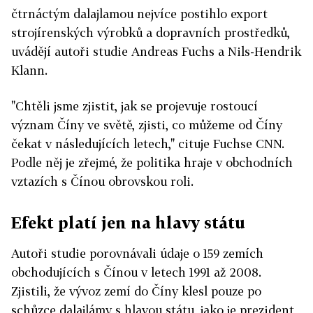
čtrnáctým dalajlamou nejvíce postihlo export
strojírenských výrobků a dopravních prostředků,
uvádějí autoři studie Andreas Fuchs a Nils-Hendrik
Klann.
"Chtěli jsme zjistit, jak se projevuje rostoucí
význam Číny ve světě, zjisti, co můžeme od Číny
čekat v následujících letech," cituje Fuchse CNN.
Podle něj je zřejmé, že politika hraje v obchodních
vztazích s Čínou obrovskou roli.
Efekt platí jen na hlavy státu
Autoři studie porovnávali údaje o 159 zemích
obchodujících s Čínou v letech 1991 až 2008.
Zjistili, že vývoz zemí do Číny klesl pouze po
schůzce dalajlámy s hlavou státu, jako je prezident,