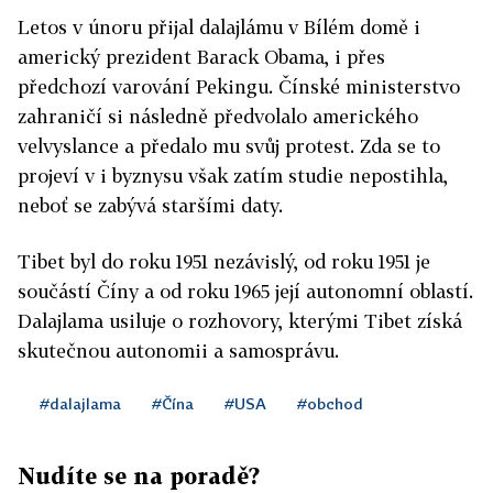
Letos v únoru přijal dalajlámu v Bílém domě i
americký prezident Barack Obama, i přes
předchozí varování Pekingu. Čínské ministerstvo
zahraničí si následně předvolalo amerického
velvyslance a předalo mu svůj protest. Zda se to
projeví v i byznysu však zatím studie nepostihla,
neboť se zabývá staršími daty.
Tibet byl do roku 1951 nezávislý, od roku 1951 je
součástí Číny a od roku 1965 její autonomní oblastí.
Dalajlama usiluje o rozhovory, kterými Tibet získá
skutečnou autonomii a samosprávu.
#dalajlama
#Čína
#USA
#obchod
Nudíte se na poradě?