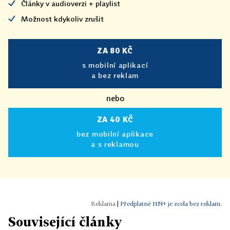
Články v audioverzi + playlist
Možnost kdykoliv zrušit
ZA 80 KČ
s mobilní aplikací
a bez reklam
nebo
ZA 40 KČ
bez mobilní aplikace
a s reklamou
|
Předplatné HN+ je zcela bez reklam.
Související články