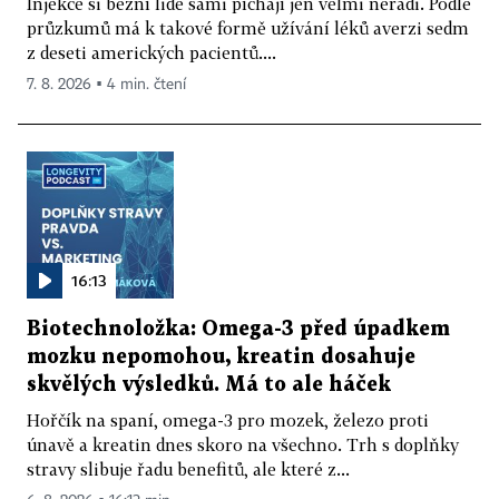
Injekce si běžní lidé sami píchají jen velmi neradi. Podle
průzkumů má k takové formě užívání léků averzi sedm
z deseti amerických pacientů....
7. 8. 2026 ▪ 4 min. čtení
16:13
Biotechnoložka: Omega-3 před úpadkem
mozku nepomohou, kreatin dosahuje
skvělých výsledků. Má to ale háček
Hořčík na spaní, omega-3 pro mozek, železo proti
únavě a kreatin dnes skoro na všechno. Trh s doplňky
stravy slibuje řadu benefitů, ale které z...