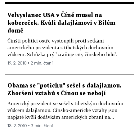
Velvyslanec USA v Číně musel na
kobereček. Kvůli dalajlámovi v Bílém
domě
Čínští politici ostře vystoupili proti setkání
amerického prezidenta s tibetských duchovním
vůdcem. Schůzka prý "zraňuje city čínského lidu".
19. 2. 2010 ▪ 2 min. čtení
Obama se "potichu" sešel s dalajlamou.
Zhoršení vztahů s Čínou se nebojí
Americký prezident se sešel s tibetským duchovním
vůdcem dalajlamou. Čínsko-americké vztahy jsou
napjaté kvůli dodávkám amerických zbraní na...
18. 2. 2010 ▪ 3 min. čtení