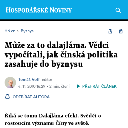
HN.cz
›
Byznys
Může za to dalajláma. Vědci
vypočítali, jak čínská politika
zasahuje do byznysu
Tomáš Volf
editor
PŘEHRÁT ČLÁNEK
4. 11. 2010 16:29 ▪ 2 min. čtení
ODEBÍRAT AUTORA
Říká se tomu Dalajláma efekt. Svědčí o
rostoucím významu Číny ve světě.