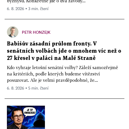
byznysu. Konkrétně jde o dva závody...
6. 8. 2026 ▪ 3 min. čtení
PETR HONZEJK
Babišův zásadní průlom fronty. V
senátních volbách jde o mnohem víc než o
27 křesel v paláci na Malé Straně
Kdo vyhraje letošní senátní volby? Záleží samozřejmě
na kritériích, podle kterých budeme vítězství
posuzovat. Ale je velmi pravděpodobné, že...
6. 8. 2026 ▪ 5 min. čtení