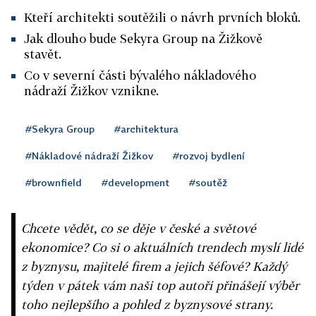
Kteří architekti soutěžili o návrh prvních bloků.
Jak dlouho bude Sekyra Group na Žižkově
stavět.
Co v severní části bývalého nákladového
nádraží Žižkov vznikne.
#Sekyra Group
#architektura
#Nákladové nádraží Žižkov
#rozvoj bydlení
#brownfield
#development
#soutěž
Chcete vědět, co se děje v české a světové
ekonomice? Co si o aktuálních trendech myslí lidé
z byznysu, majitelé firem a jejich šéfové? Každý
týden v pátek vám naši top autoři přinášejí výběr
toho nejlepšího a pohled z byznysové strany.