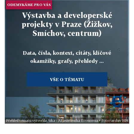
ODEMYKÁME PRO VÁS
Výstavba a developerské
projekty v Praze (Žižkov,
Smíchov, centrum)
Data, čísla, kontext, citáty, klíčové
okamžiky, grafy, přehledy ...
VŠE O TÉMATU
Přehled tématu vytvořila Aika - AI asistentka Economia • Foto: archiv HN