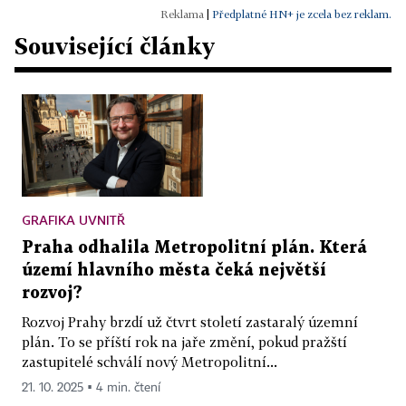
|
Předplatné HN+ je zcela bez reklam.
Související články
GRAFIKA UVNITŘ
Praha odhalila Metropolitní plán. Která
území hlavního města čeká největší
rozvoj?
Rozvoj Prahy brzdí už čtvrt století zastaralý územní
plán. To se příští rok na jaře změní, pokud pražští
zastupitelé schválí nový Metropolitní...
21. 10. 2025 ▪ 4 min. čtení