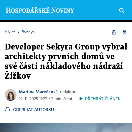
HN.cz
›
Byznys
Developer Sekyra Group vybral
architekty prvních domů ve
své části nákladového nádraží
Žižkov
Martina Marečková
redaktorka
PŘEHRÁT ČLÁNEK
19. 11. 2025 11:22 ▪ 3 min. čtení
ODEBÍRAT AUTORKU