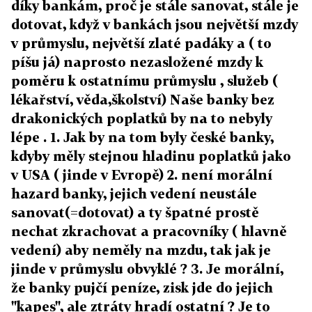
díky bankám, proč je stále sanovat, stále je
dotovat, když v bankách jsou největší mzdy
v průmyslu, největší zlaté padáky a ( to
píšu já) naprosto nezasložené mzdy k
poměru k ostatnímu průmyslu , služeb (
lékařství, věda,školství) Naše banky bez
drakonických poplatků by na to nebyly
lépe . 1. Jak by na tom byly české banky,
kdyby měly stejnou hladinu poplatků jako
v USA ( jinde v Evropě) 2. není morální
hazard banky, jejich vedení neustále
sanovat(=dotovat) a ty špatné prostě
nechat zkrachovat a pracovníky ( hlavně
vedení) aby neměly na mzdu, tak jak je
jinde v průmyslu obvyklé ? 3. Je morální,
že banky pujčí peníze, zisk jde do jejich
"kapes", ale ztráty hradí ostatní ? Je to