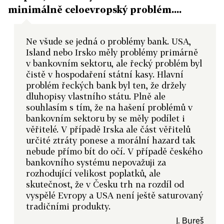
minimálně celoevropský problém....
Ne všude se jedná o problémy bank. USA,
Island nebo Irsko měly problémy primárně
v bankovním sektoru, ale řecký problém byl
čistě v hospodaření státní kasy. Hlavní
problém řeckých bank byl ten, že držely
dluhopisy vlastního státu. Plně ale
souhlasím s tím, že na hašení problémů v
bankovním sektoru by se měly podílet i
věřitelé. V případě Irska ale část věřitelů
určité ztráty ponese a morální hazard tak
nebude přímo bít do očí. V případě českého
bankovního systému nepovažuji za
rozhodující velikost poplatků, ale
skutečnost, že v Česku trh na rozdíl od
vyspělé Evropy a USA není ještě saturovaný
tradičními produkty.
J. Bureš