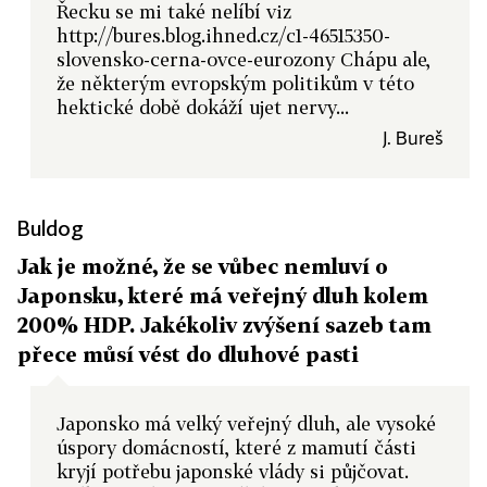
Řecku se mi také nelíbí viz
http://bures.blog.ihned.cz/c1-46515350-
slovensko-cerna-ovce-eurozony Chápu ale,
že některým evropským politikům v této
hektické době dokáží ujet nervy...
J. Bureš
Buldog
Jak je možné, že se vůbec nemluví o
Japonsku, které má veřejný dluh kolem
200% HDP. Jakékoliv zvýšení sazeb tam
přece můsí vést do dluhové pasti
Japonsko má velký veřejný dluh, ale vysoké
úspory domácností, které z mamutí části
kryjí potřebu japonské vlády si půjčovat.