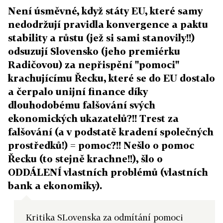
Není úsměvné, když státy EU, které samy
nedodržují pravidla konvergence a paktu
stability a růstu (jež si sami stanovily!!)
odsuzují Slovensko (jeho premiérku
Radičovou) za nepřispění "pomoci"
krachujícímu Řecku, které se do EU dostalo
a čerpalo unijní finance díky
dlouhodobému falšování svých
ekonomických ukazatelů?!! Trest za
falšování (a v podstatě kradení společných
prostředků!) = pomoc?!! Nešlo o pomoc
Řecku (to stejně krachne!!), šlo o
ODDÁLENÍ vlastních problémů (vlastních
bank a ekonomiky).
Kritika SLovenska za odmítání pomoci