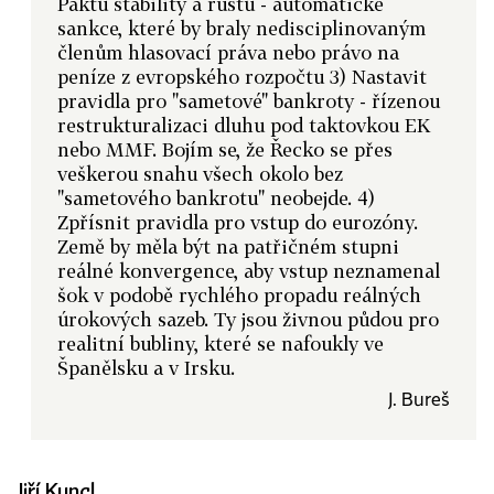
Paktu stability a růstu - automatické
sankce, které by braly nedisciplinovaným
členům hlasovací práva nebo právo na
peníze z evropského rozpočtu 3) Nastavit
pravidla pro "sametové" bankroty - řízenou
restrukturalizaci dluhu pod taktovkou EK
nebo MMF. Bojím se, že Řecko se přes
veškerou snahu všech okolo bez
"sametového bankrotu" neobejde. 4)
Zpřísnit pravidla pro vstup do eurozóny.
Země by měla být na patřičném stupni
reálné konvergence, aby vstup neznamenal
šok v podobě rychlého propadu reálných
úrokových sazeb. Ty jsou živnou půdou pro
realitní bubliny, které se nafoukly ve
Španělsku a v Irsku.
J. Bureš
Jiří Kuncl