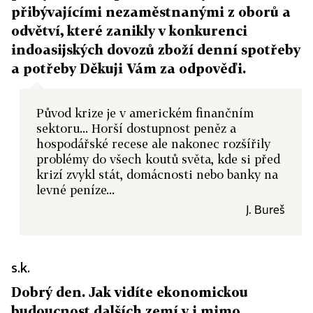
přibývajícími nezaměstnanými z oborů a
odvětví, které zanikly v konkurenci
indoasijských dovozů zboží denní spotřeby
a potřeby Děkuji Vám za odpověďi.
Původ krize je v americkém finančním
sektoru... Horší dostupnost peněz a
hospodářské recese ale nakonec rozšířily
problémy do všech koutů světa, kde si před
krizí zvykl stát, domácnosti nebo banky na
levné peníze...
J. Bureš
s.k.
Dobrý den. Jak vidíte ekonomickou
budoucnost dalších zemí v i mimo