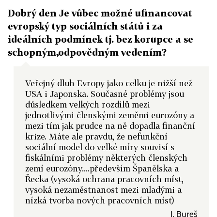
Dobrý den Je vůbec možné ufinancovat
evropský typ sociálních států i za
ideálních podmínek tj. bez korupce a se
schopným,odpovědným vedením?
Veřejný dluh Evropy jako celku je nižší než
USA i Japonska. Současné problémy jsou
důsledkem velkých rozdílů mezi
jednotlivými členskými zeměmi eurozóny a
mezi tím jak prudce na ně dopadla finanční
krize. Máte ale pravdu, že nefunkční
sociální model do velké míry souvisí s
fiskálními problémy některých členských
zemí eurozóny....především Španělska a
Řecka (vysoká ochrana pracovních míst,
vysoká nezaměstnanost mezi mladými a
nízká tvorba nových pracovních míst)
J. Bureš