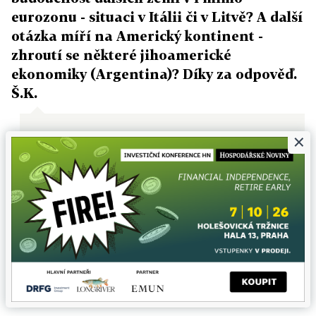
eurozonu - situaci v Itálii či v Litvě? A další
otázka míří na Americký kontinent -
zhroutí se některé jihoamerické
ekonomiky (Argentina)? Díky za odpověď.
Š.K.
×
Přiznám se, že na ostatní regionu nejsem
expert. V případě Itálie je sice problémem
vysoký dluh a nestabilní politická scéna.
Státní kasa ale hospodaří s výrazně lepšími
výsledky (dopad krize nebyl tak velký) a trh
s italskými dluhopisy je také jedn z
největších a nejlikvidnějších na světě a tím
pádem daleko méně vhodný pro
spekulativní útok...
J. Bureš