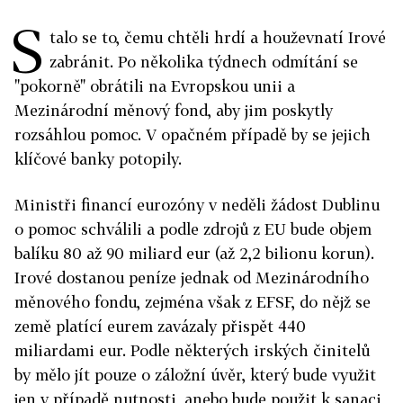
S
talo se to, čemu chtěli hrdí a houževnatí Irové
zabránit. Po několika týdnech odmítání se
"pokorně" obrátili na Evropskou unii a
Mezinárodní měnový fond, aby jim poskytly
rozsáhlou pomoc. V opačném případě by se jejich
klíčové banky potopily.
Ministři financí eurozóny v neděli žádost Dublinu
o pomoc schválili a podle zdrojů z EU bude objem
balíku 80 až 90 miliard eur (až 2,2 bilionu korun).
Irové dostanou peníze jednak od Mezinárodního
měnového fondu, zejména však z EFSF, do nějž se
země platící eurem zavázaly přispět 440
miliardami eur. Podle některých irských činitelů
by mělo jít pouze o záložní úvěr, který bude využit
jen v případě nutnosti, anebo bude použit k sanaci