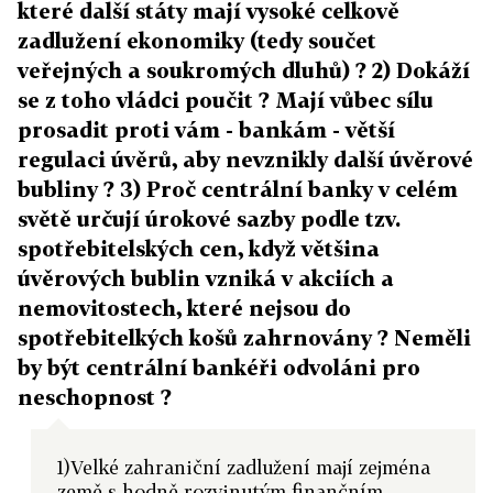
které další státy mají vysoké celkově
zadlužení ekonomiky (tedy součet
veřejných a soukromých dluhů) ? 2) Dokáží
se z toho vládci poučit ? Mají vůbec sílu
prosadit proti vám - bankám - větší
regulaci úvěrů, aby nevznikly další úvěrové
bubliny ? 3) Proč centrální banky v celém
světě určují úrokové sazby podle tzv.
spotřebitelských cen, když většina
úvěrových bublin vzniká v akciích a
nemovitostech, které nejsou do
spotřebitelkých košů zahrnovány ? Neměli
by být centrální bankéři odvoláni pro
neschopnost ?
1)Velké zahraniční zadlužení mají zejména
země s hodně rozvinutým finančním