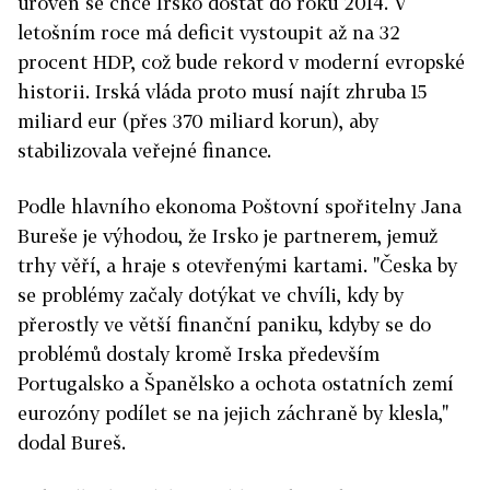
úroveň se chce Irsko dostat do roku 2014. V
letošním roce má deficit vystoupit až na 32
procent HDP, což bude rekord v moderní evropské
historii. Irská vláda proto musí najít zhruba 15
miliard eur (přes 370 miliard korun), aby
stabilizovala veřejné finance.
Podle hlavního ekonoma Poštovní spořitelny Jana
Bureše je výhodou, že Irsko je partnerem, jemuž
trhy věří, a hraje s otevřenými kartami. "Česka by
se problémy začaly dotýkat ve chvíli, kdy by
přerostly ve větší finanční paniku, kdyby se do
problémů dostaly kromě Irska především
Portugalsko a Španělsko a ochota ostatních zemí
eurozóny podílet se na jejich záchraně by klesla,"
dodal Bureš.