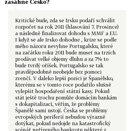
zasáhne Česko?
Kritické bude, zda se Irsku podaří schválit
rozpočet na rok 2011 (hlasování 7. Prosince)
a následně finalizovat dohodu s MMF a EU.
I když se ale Irsko dohodne , krize se podle
mého názoru nevyhne Portugalsku, které
na začátku roku 2011 bude muset na trzích
prodávat velké objemy dluhu a za 7% to
bude tvrdý oříšek. Portugalsko se tak
pravděpodobně neobejde bez pomoci
zvenčí. V daleko lepší pozici je Španělsko,
kterému se v tomto roce podařilo slušně
vylepšit hospodaření státní kasy. Pokud
stát ještě trochu pomůže domácím bankám
s dokapitalizací, věřím, že problémy
Španělé sami ustojí. Česka se problémy
evropských periferií nebudou výrazně
dotýkat, pokud nedojde na katastrofický
scénář neřízeného bankrotu některé z