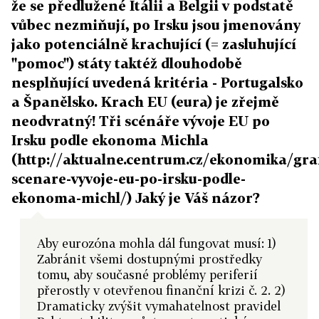
že se předlužené Itálii a Belgii v podstatě
vůbec nezmiňují, po Irsku jsou jmenovány
jako potenciálně krachující (= zasluhující
"pomoc") státy taktéž dlouhodobě
nesplňující uvedená kritéria - Portugalsko
a Španělsko. Krach EU (eura) je zřejmě
neodvratný! Tři scénáře vývoje EU po
Irsku podle ekonoma Michla
(http://aktualne.centrum.cz/ekonomika/graf
scenare-vyvoje-eu-po-irsku-podle-
ekonoma-michl/) Jaký je Váš názor?
Aby eurozóna mohla dál fungovat musí: 1)
Zabránit všemi dostupnými prostředky
tomu, aby současné problémy periferií
přerostly v otevřenou finanční krizi č. 2. 2)
Dramaticky zvýšit vymahatelnost pravidel