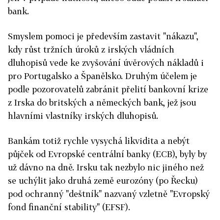
bank.
Smyslem pomoci je především zastavit "nákazu",
kdy růst tržních úroků z irských vládních
dluhopisů vede ke zvyšování úvěrových nákladů i
pro Portugalsko a Španělsko. Druhým účelem je
podle pozorovatelů zabránit přelití bankovní krize
z Irska do britských a německých bank, jež jsou
hlavními vlastníky irských dluhopisů.
Bankám totiž rychle vysychá likvidita a nebýt
půjček od Evropské centrální banky (ECB), byly by
už dávno na dně. Irsku tak nezbylo nic jiného než
se uchýlit jako druhá země eurozóny (po Řecku)
pod ochranný "deštník" nazvaný vzletně "Evropský
fond finanční stability" (EFSF).