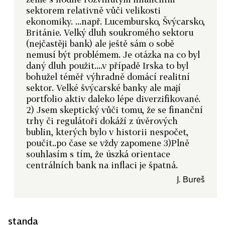
sektorem relativně vůči velikosti
ekonomiky. ...např. Lucembursko, Švýcarsko,
Británie. Velký dluh soukromého sektoru
(nejčastěji bank) ale ještě sám o sobě
nemusí být problémem. Je otázka na co byl
daný dluh použit....v případě Irska to byl
bohužel téměř výhradně domácí realitní
sektor. Velké švýcarské banky ale mají
portfolio aktiv daleko lépe diverzifikované.
2) Jsem skeptický vůči tomu, že se finanční
trhy či regulátoři dokáží z úvěrových
bublin, kterých bylo v historii nespočet,
poučit..po čase se vždy zapomene 3)Plně
souhlasím s tím, že úszká orientace
centrálních bank na inflaci je špatná.
J. Bureš
standa