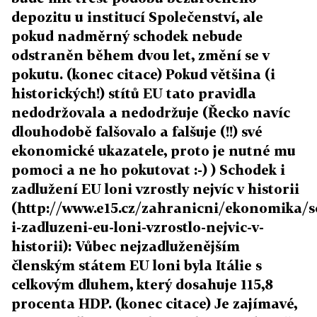
depozitu u institucí Společenství, ale
pokud nadměrný schodek nebude
odstraněn během dvou let, změní se v
pokutu. (konec citace) Pokud většina (i
historických!) stítů EU tato pravidla
nedodržovala a nedodržuje (Řecko navíc
dlouhodobě falšovalo a falšuje (!!) své
ekonomické ukazatele, proto je nutné mu
pomoci a ne ho pokutovat :-) ) Schodek i
zadlužení EU loni vzrostly nejvíc v historii
(http://www.e15.cz/zahranicni/ekonomika/s
i-zadluzeni-eu-loni-vzrostlo-nejvic-v-
historii): Vůbec nejzadluženějším
členským státem EU loni byla Itálie s
celkovým dluhem, který dosahuje 115,8
procenta HDP. (konec citace) Je zajímavé,