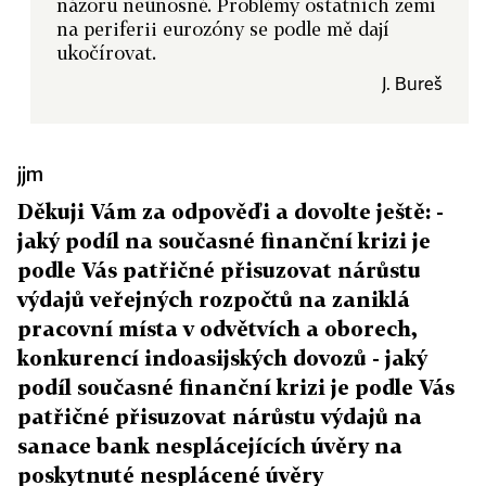
názoru neúnosné. Problémy ostatních zemí
na periferii eurozóny se podle mě dají
ukočírovat.
J. Bureš
jjm
Děkuji Vám za odpověďi a dovolte ještě: -
jaký podíl na současné finanční krizi je
podle Vás patřičné přisuzovat nárůstu
výdajů veřejných rozpočtů na zaniklá
pracovní místa v odvětvích a oborech,
konkurencí indoasijských dovozů - jaký
podíl současné finanční krizi je podle Vás
patřičné přisuzovat nárůstu výdajů na
sanace bank nesplácejících úvěry na
poskytnuté nesplácené úvěry