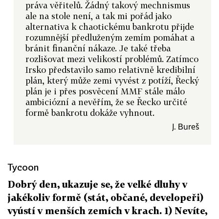
práva věřitelů. Žádný takový mechnismus
ale na stole není, a tak mi pořád jako
alternativa k chaotickému bankrotu přijde
rozumnější předluženým zemím pomáhat a
bránit finanční nákaze. Je také třeba
rozlišovat mezi velikostí problémů. Zatímco
Irsko představilo samo relativně kredibilní
plán, který může zemi vyvést z potíží, Řecký
plán je i přes posvěcení MMF stále málo
ambiciózní a nevěřím, že se Řecko určité
formě bankrotu dokáže vyhnout.
J. Bureš
Tycoon
Dobrý den, ukazuje se, že velké dluhy v
jakékoliv formě (stát, občané, developeři)
vyústí v menších zemích v krach. 1) Nevíte,