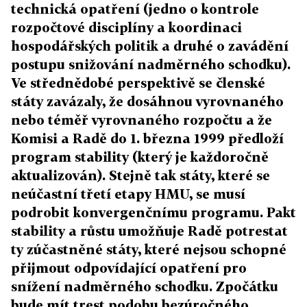
technická opatření (jedno o kontrole
rozpočtové disciplíny a koordinaci
hospodářských politik a druhé o zavádění
postupu snižování nadměrného schodku).
Ve střednědobé perspektivě se členské
státy zavázaly, že dosáhnou vyrovnaného
nebo téměř vyrovnaného rozpočtu a že
Komisi a Radě do 1. března 1999 předloží
program stability (který je každoročně
aktualizován). Stejně tak státy, které se
neúčastní třetí etapy HMU, se musí
podrobit konvergenčnímu programu. Pakt
stability a růstu umožňuje Radě potrestat
ty zúčastněné státy, které nejsou schopné
přijmout odpovídající opatření pro
snížení nadměrného schodku. Zpočátku
bude mít trest podobu bezúročného