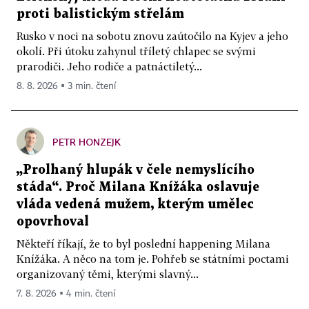
proti balistickým střelám
Rusko v noci na sobotu znovu zaútočilo na Kyjev a jeho
okolí. Při útoku zahynul tříletý chlapec se svými
prarodiči. Jeho rodiče a patnáctiletý...
8. 8. 2026 ▪ 3 min. čtení
PETR HONZEJK
„Prolhaný hlupák v čele nemyslícího
stáda“. Proč Milana Knížáka oslavuje
vláda vedená mužem, kterým umělec
opovrhoval
Někteří říkají, že to byl poslední happening Milana
Knížáka. A něco na tom je. Pohřeb se státními poctami
organizovaný těmi, kterými slavný...
7. 8. 2026 ▪ 4 min. čtení