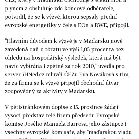
plynem a obsluhuje zde koncové odběratele,
potvrdil, že se k výzvě, kterou sepsaly přední
evropské energetiky v čele s EOn a RWE, připojil.
"Hlavním důvodem k výzvě je v Maďarsku nově
zavedená daň z obratu ve výši 1,05 procenta bez
ohledu na hospodářský výsledek, která má být
navíc vybírána i zpětně za rok 2010," uvedla pro
server iHNed.cz mluvčí ČEZu Eva Nováková s tím,
že za firmu se k výzvě připojil obchodní útvar
zodpovědný za aktivity v Maďarsku.
V pětistránkovém dopise z 15. prosince žádají
vysocí představitelé firem předsedu Evropské
komise Josého Manuela Barrosa, jeho zástupce i
všechny evropské komisaře, aby "maďarskou vládu