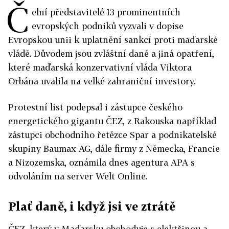
Č
elní představitelé 13 prominentních
evropských podniků vyzvali v dopise
Evropskou unii k uplatnění sankcí proti maďarské
vládě. Důvodem jsou zvláštní daně a jiná opatření,
které maďarská konzervativní vláda Viktora
Orbána uvalila na velké zahraniční investory.
Protestní list podepsal i zástupce českého
energetického gigantu ČEZ, z Rakouska například
zástupci obchodního řetězce Spar a podnikatelské
skupiny Baumax AG, dále firmy z Německa, Francie
a Nizozemska, oznámila dnes agentura APA s
odvoláním na server Welt Online.
Plať daně, i když jsi ve ztrátě
ČEZ, který v Maďarsku obchoduje s elektřinou a