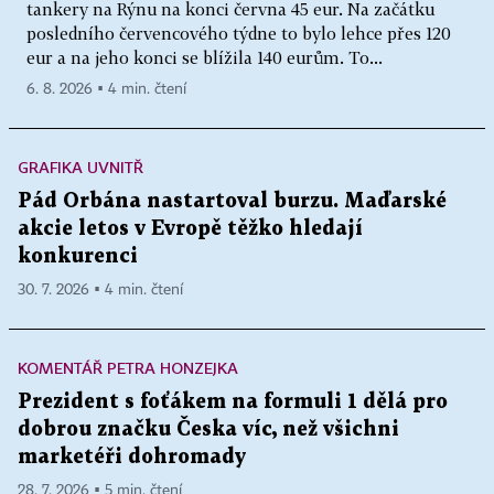
tankery na Rýnu na konci června 45 eur. Na začátku
posledního červencového týdne to bylo lehce přes 120
eur a na jeho konci se blížila 140 eurům. To...
6. 8. 2026 ▪ 4 min. čtení
GRAFIKA UVNITŘ
Pád Orbána nastartoval burzu. Maďarské
akcie letos v Evropě těžko hledají
konkurenci
30. 7. 2026 ▪ 4 min. čtení
KOMENTÁŘ PETRA HONZEJKA
Prezident s foťákem na formuli 1 dělá pro
dobrou značku Česka víc, než všichni
marketéři dohromady
28. 7. 2026 ▪ 5 min. čtení