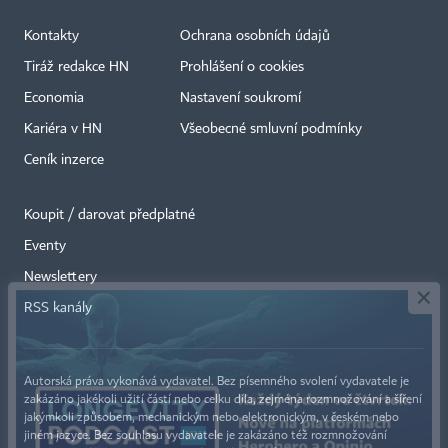
Kontakty
Ochrana osobních údajů
Tiráž redakce HN
Prohlášení o cookies
Economia
Nastavení soukromí
Kariéra v HN
Všeobecné smluvní podmínky
Ceník inzerce
Koupit / darovat předplatné
Eventy
×
Newslettery
RSS kanály
Autorská práva vykonává vydavatel. Bez písemného svolení vydavatele je
zakázáno jakékoli užití částí nebo celku díla, zejména rozmnožování a šíření
jakýmkoli způsobem, mechanickým nebo elektronickým, v českém nebo
jiném jazyce. Bez souhlasu vydavatele je zakázáno též rozmnožování