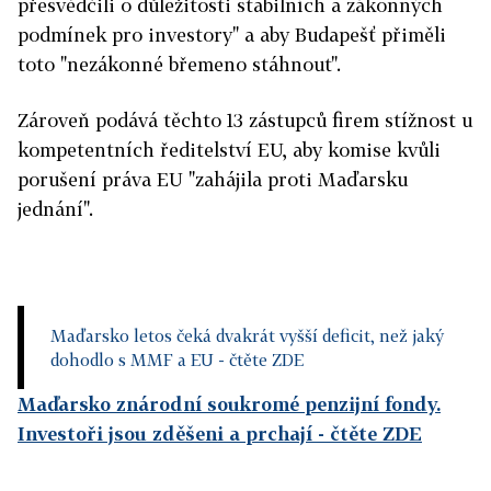
přesvědčili o důležitosti stabilních a zákonných
podmínek pro investory" a aby Budapešť přiměli
toto "nezákonné břemeno stáhnout".
Zároveň podává těchto 13 zástupců firem stížnost u
kompetentních ředitelství EU, aby komise kvůli
porušení práva EU "zahájila proti Maďarsku
jednání".
Maďarsko letos čeká dvakrát vyšší deficit, než jaký
dohodlo s MMF a EU
- čtěte ZDE
Maďarsko znárodní soukromé penzijní fondy.
Investoři jsou zděšeni a prchají
- čtěte ZDE