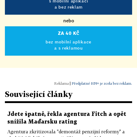
s mobilní aplikací
a bez reklam
nebo
ZA 40 KČ
bez mobilní aplikace
a s reklamou
|
Předplatné HN+ je zcela bez reklam.
Související články
Jdete špatně, řekla agentura Fitch a opět
snížila Maďarsku rating
Agentura zkritizovala "demontáž penzijní reformy" a