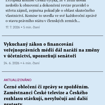
Evropská komise Česku vytýká, že v zemi dosud
nedošlo k obnovení a dokončení revize pravidel o
střetu zájmů, zejména pokud jde o oblast skutečného
vlastnictví. Komise to uvedla ve své každoroční zprávě
o stavu právního státu v členských zemích...
17. 7. 2026 ▪ 5 min. čtení
Vykuchaný zákon o financování
veřejnoprávních médií dál naráží na změny
v účetnictví, upozorňují senátoři
24. 6. 2026 ▪ 4 min. čtení
AKTUALIZOVÁNO
Černé oblečení či zprávy se zpožděním.
Zaměstnanci České televize a Českého
rozhlasu stávkují, nevylučují ani další
protesty