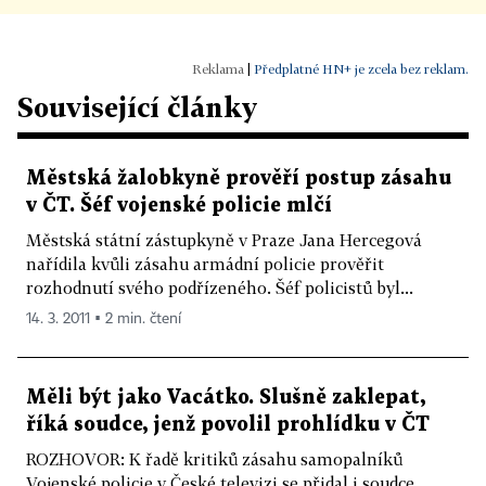
|
Předplatné HN+ je zcela bez reklam.
Související články
Městská žalobkyně prověří postup zásahu
v ČT. Šéf vojenské policie mlčí
Městská státní zástupkyně v Praze Jana Hercegová
nařídila kvůli zásahu armádní policie prověřit
rozhodnutí svého podřízeného. Šéf policistů byl...
14. 3. 2011 ▪ 2 min. čtení
Měli být jako Vacátko. Slušně zaklepat,
říká soudce, jenž povolil prohlídku v ČT
ROZHOVOR: K řadě kritiků zásahu samopalníků
Vojenské policie v České televizi se přidal i soudce