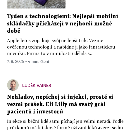
Týden s technologiemi: Nejlepší mobilní
skládačky přicházejí v nejhorší možné
době
Apple letos zopakuje svůj nejlepší trik. Vezme
ověřenou technologii a nabídne ji jako fantastickou
novinku. Firma to v minulosti udělala v...
7. 8. 2026 ▪ 4 min. čtení
LUDĚK VAINERT
Nehladov, nepíchej si injekci, prostě si
vezmi prášek. Eli Lilly má svatý grál
pacientů i investorů
Injekce si běžní lidé sami píchají jen velmi neradi. Podle
průzkumů má k takové formě užívání léků averzi sedm