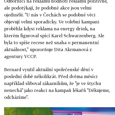
Odborníci na reklamu hodnotí reklamu pozitivně,
ale podotýkají, že podobné akce jsou velmi
ojedinělé. "U nás v Čechách se podobné věci
objevují velmi sporadicky. Ve volební kampani
proběhla kdysi reklama na energy drink, na
kterém figuroval spící Karel Schwarzenberg. Ale
byla to spíše recese než snaha o permanentní
aktuálnost," upozorňuje Dita Akrmanová z
agentury VCCP.
Bernard využil aktuální společenské dění v
poslední době několikrát. Před dvěma měsíci
například sliboval zákazníkům, že "je ve štychu
nenechá" jako reakci na kampaň lékařů "Děkujeme,
odcházíme".