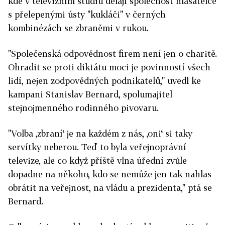
kde v televizním studiu dělají společnost hlasatelce
s přelepenými ústy "kukláči" v černých
kombinézách se zbraněmi v rukou.
"Společenská odpovědnost firem není jen o charitě.
Ohradit se proti diktátu moci je povinností všech
lidí, nejen zodpovědných podnikatelů," uvedl ke
kampani Stanislav Bernard, spolumajitel
stejnojmenného rodinného pivovaru.
"Volba ‚zbraní‘ je na každém z nás, ‚oni‘ si taky
servítky neberou. Teď to byla veřejnoprávní
televize, ale co když příště vlna úřední zvůle
dopadne na někoho, kdo se nemůže jen tak nahlas
obrátit na veřejnost, na vládu a prezidenta," ptá se
Bernard.