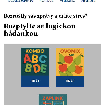
#Česká televize
#armáda
#reklama
#Bernard
Rozrušily vás zprávy a cítíte stres?
Rozptylte se logickou
hádankou
HRÁT
HRÁT