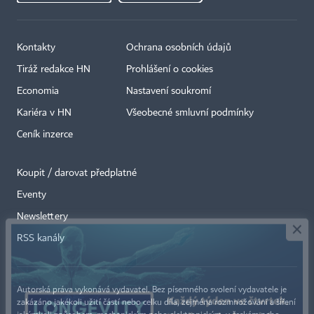
Kontakty
Ochrana osobních údajů
Tiráž redakce HN
Prohlášení o cookies
Economia
Nastavení soukromí
Kariéra v HN
Všeobecné smluvní podmínky
Ceník inzerce
Koupit / darovat předplatné
Eventy
×
Newslettery
RSS kanály
Autorská práva vykonává vydavatel. Bez písemného svolení vydavatele je
zakázáno jakékoli užití částí nebo celku díla, zejména rozmnožování a šíření