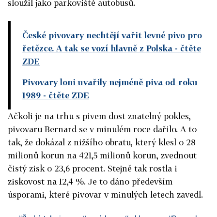
sloužil jako parkoviště autobusů.
České pivovary nechtějí vařit levné pivo pro
řetězce. A tak se vozí hlavně z Polska
- čtěte
ZDE
Pivovary loni uvařily nejméně piva od roku
1989
- čtěte ZDE
Ačkoli je na trhu s pivem dost znatelný pokles,
pivovaru Bernard se v minulém roce dařilo. A to
tak, že dokázal z nižšího obratu, který klesl o 28
milionů korun na 421,5 milionů korun, zvednout
čistý zisk o 23,6 procent. Stejně tak rostla i
ziskovost na 12,4 %. Je to dáno především
úsporami, které pivovar v minulých letech zavedl.