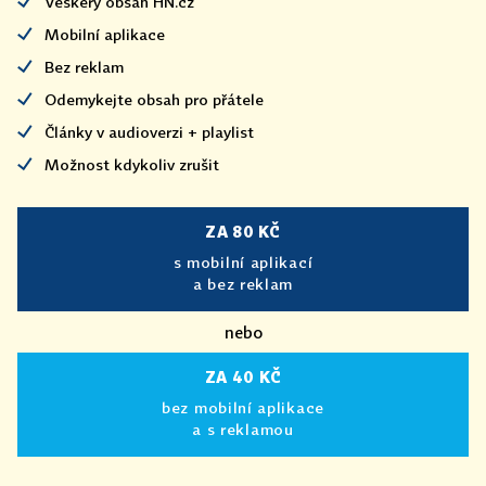
Veškerý obsah HN.cz
Mobilní aplikace
Bez reklam
Odemykejte obsah pro přátele
Články v audioverzi + playlist
Možnost kdykoliv zrušit
ZA 80 KČ
s mobilní aplikací
a bez reklam
nebo
ZA 40 KČ
bez mobilní aplikace
a s reklamou