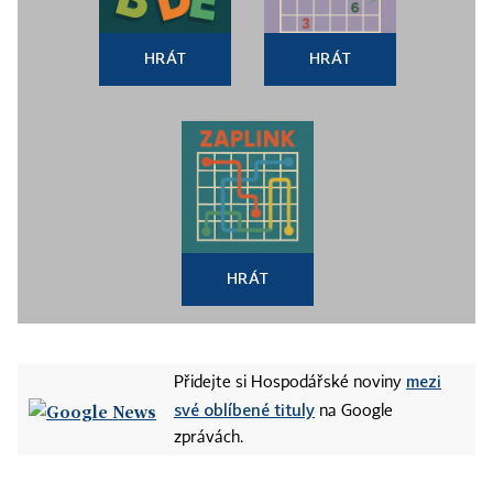
HRÁT
HRÁT
HRÁT
mezi
Přidejte si Hospodářské noviny
své oblíbené tituly
na Google
zprávách.