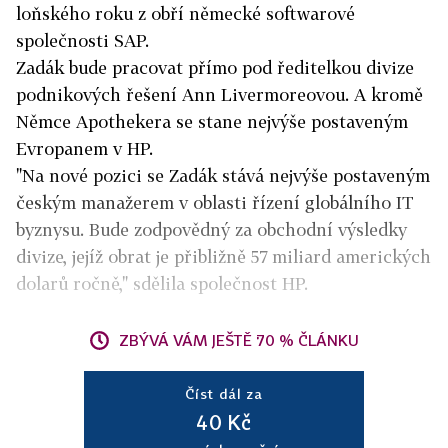
loňského roku z obří německé softwarové
společnosti SAP.
Zadák bude pracovat přímo pod ředitelkou divize
podnikových řešení Ann Livermoreovou. A kromě
Němce Apothekera se stane nejvýše postaveným
Evropanem v HP.
"Na nové pozici se Zadák stává nejvýše postaveným
českým manažerem v oblasti řízení globálního IT
byznysu. Bude zodpovědný za obchodní výsledky
divize, jejíž obrat je přibližně 57 miliard amerických
dolarů ročně," sdělila společnost HP.
ZBÝVÁ VÁM JEŠTĚ 70 % ČLÁNKU
Číst dál za
40 Kč