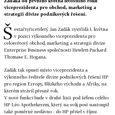
Zadáka od prvního května letošního roku
viceprezidenta pro obchod, marketing a
strategii divize podnikových řešení.
Š
estačtyřicetiletý Jan Zadák vystřídá 1. května
v pozici výkonného viceprezidenta pro
celosvětový obchod, marketing a strategii divize
Enterprise Business společnosti Hewlett-Packard
Thomase E. Hogana.
Zadák tak opustí místo viceprezidenta a
výkonného ředitele divize podnikových řešení HP
pro region Evropy, Blízkého východu a Afriky, na
kterém strávil přesně rok.
V nové funkci bude v druhé linii pod šéfem celého
HP Léo Apothekerem, který na svůj post nastoupil
také poměrně nedávno - do HP přišel v říjnu