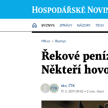
BYZNYS
HOME
ZPRÁVY
NÁZORY
TECH
HN.cz
›
Byznys
Řekové pení
Někteří hovo
eko
ČTK
,
17. 5. 2011 09:55 ▪ 2 min. čtení