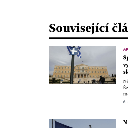
Související čl
A
S
v
s
Ně
Ře
mě
6. 
N