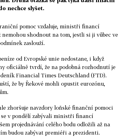
luh. Druhá otázka se pak týká další finační
do nechce slyšet.
raniční pomoc vzdaluje, ministři financí
ž nemohou shodnout na tom, jestli si ji vůbec ve
podmínek zaslouží.
peníze od Evropské unie nedostane, i když
ny oficiálně tvrdí, že na podobná rozhodnutí je
ní deník Financial Times Deutschland (FTD).
ští, že by Řekové mohli opustit eurozónu,
kům.
chle zhoršuje navzdory loňské finanční pomoci
se v pondělí zabývali ministři financí
šem projednávání celého bodu odložili až na
ím budou zabývat premiéři a prezidenti.