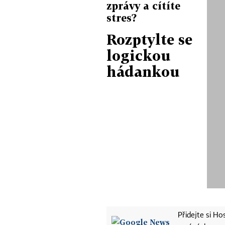
zprávy a cítíte
stres?
Rozptylte se
logickou
hádankou
Přidejte si H