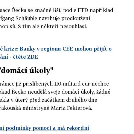
tuace Řecka se značně liší, podle FTD například
fgang Schäuble navrhuje prodloužení
opisů. S tím ale někteří nesouhlasí.
é krize: Banky v regionu CEE mohou přijít o
vání
- čtěte ZDE
"domácí úkoly"
rámec již přislíbených 110 miliard eur nechce
Dokud Řecko neudělá svoje domácí úkoly, žádné
řekla v úterý před začátkem druhého dne
 rakouská ministryně Maria Fekterová.
plní podmínky pomoci a má rekordní