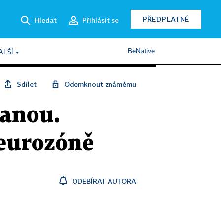
PŘEDPLATNÉ
Hledat
Přihlásit se
BeNative
ALŠÍ
Sdílet
Odemknout známému
tanou.
 eurozóně
ODEBÍRAT AUTORA