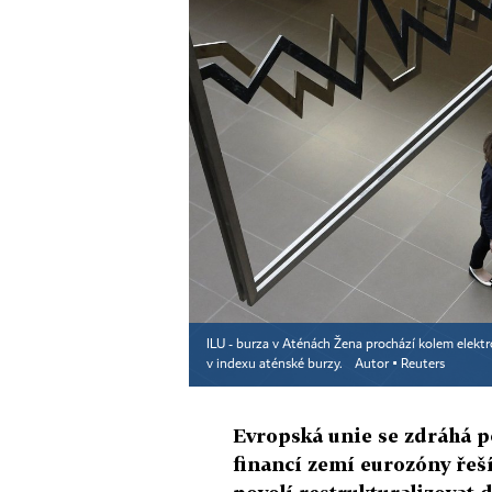
ILU - burza v Aténách Žena prochází kolem elektro
v indexu aténské burzy.
Autor ▪
Reuters
Evropská unie se zdráhá po
financí zemí eurozóny řeší