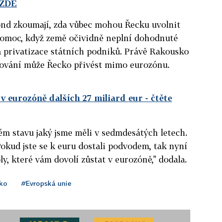
 ZDE
nd zkoumají, zda vůbec mohou Řecku uvolnit
 pomoc, když země očividně neplní dohodnuté
 privatizace státních podniků. Právě Rakousko
hování může Řecko přivést mimo eurozónu.
v eurozóně dalších 27 miliard eur
- čtěte
ném stavu jaký jsme měli v sedmdesátých letech.
Pokud jste se k euru dostali podvodem, tak nyní
y, které vám dovolí zůstat v eurozóně," dodala.
ko
#Evropská unie