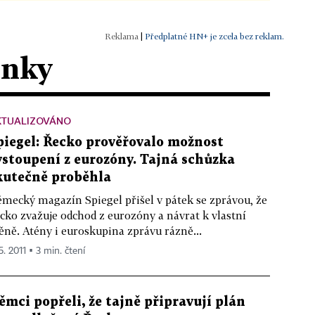
|
Předplatné HN+ je zcela bez reklam.
ánky
KTUALIZOVÁNO
piegel: Řecko prověřovalo možnost
ystoupení z eurozóny. Tajná schůzka
kutečně proběhla
mecký magazín Spiegel přišel v pátek se zprávou, že
cko zvažuje odchod z eurozóny a návrat k vlastní
ně. Atény i euroskupina zprávu rázně...
5. 2011 ▪ 3 min. čtení
ěmci popřeli, že tajně připravují plán