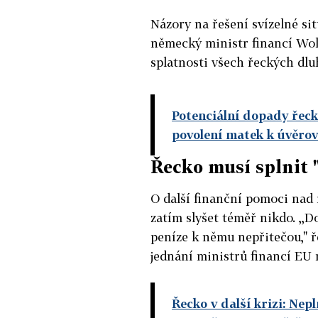
Názory na řešení svízelné si
německý ministr financí Wol
splatnosti všech řeckých dluh
Potenciální dopady řeck
povolení matek k úvěro
Řecko musí splnit 
O další finanční pomoci nad 
zatím slyšet téměř nikdo. ,,
peníze k němu nepřitečou," 
jednání ministrů financí EU
Řecko v další krizi: Ne