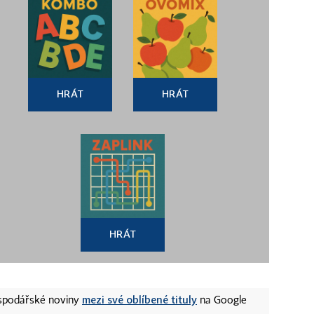
HRÁT
HRÁT
HRÁT
mezi své oblíbené tituly
ospodářské noviny
na Google