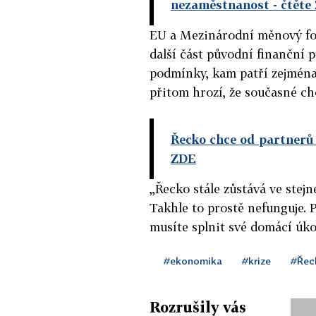
nezaměstnanost
- čtěte
EU a Mezinárodní měnový fo
další část původní finanční
podmínky, kam patří zejména
přitom hrozí, že současné c
Řecko chce od partnerů 
ZDE
,,Řecko stále zůstává ve stej
Takhle to prostě nefunguje. 
musíte splnit své domácí úkol
#ekonomika
#krize
#Řec
Rozrušily vás