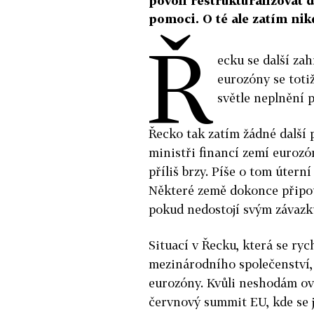
povolí restrukturalizovat d
pomoci. O té ale zatím nik
Ř
ecku se další zah
eurozóny se toti
světle neplnění 
Řecko tak zatím žádné další 
ministři financí zemí eurozó
příliš brzy. Píše o tom úter
Některé země dokonce připou
pokud nedostojí svým závaz
Situací v Řecku, která se ry
mezinárodního společenství, 
eurozóny. Kvůli neshodám ov
červnový summit EU, kde se j