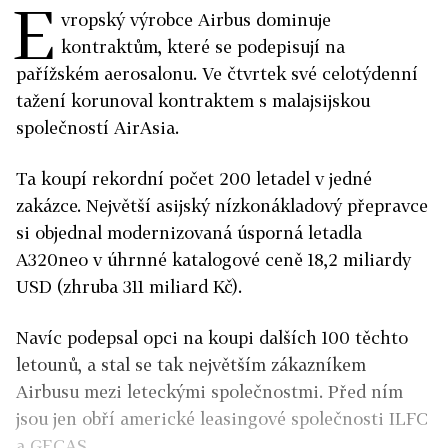
E
vropský výrobce Airbus dominuje
kontraktům, které se podepisují na
pařížském aerosalonu. Ve čtvrtek své celotýdenní
tažení korunoval kontraktem s malajsijskou
společností AirAsia.
Ta koupí rekordní počet 200 letadel v jedné
zakázce. Největší asijský nízkonákladový přepravce
si objednal modernizovaná úsporná letadla
A320neo v úhrnné katalogové ceně 18,2 miliardy
USD (zhruba 311 miliard Kč).
Navíc podepsal opci na koupi dalších 100 těchto
letounů, a stal se tak největším zákazníkem
Airbusu mezi leteckými společnostmi. Před ním
jsou jen obří americké leasingové společnosti ILFC
a GECAS.