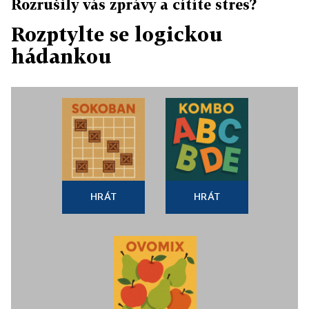
Rozrušily vás zprávy a cítíte stres?
Rozptylte se logickou
hádankou
HRÁT
HRÁT