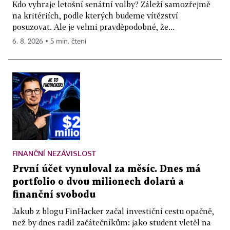
Kdo vyhraje letošní senátní volby? Záleží samozřejmě
na kritériích, podle kterých budeme vítězství
posuzovat. Ale je velmi pravděpodobné, že...
6. 8. 2026 ▪ 5 min. čtení
FINANČNÍ NEZÁVISLOST
První účet vynuloval za měsíc. Dnes má
portfolio o dvou milionech dolarů a
finanční svobodu
Jakub z blogu FinHacker začal investiční cestu opačně,
než by dnes radil začátečníkům: jako student vletěl na