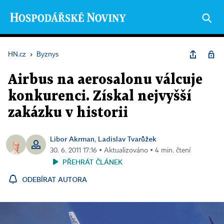
HN.cz
›
Byznys
Airbus na aerosalonu válcuje
konkurenci. Získal nejvyšší
zakázku v historii
Libor Akrman
Ladislav Tvarůžek
,
30. 6. 2011 17:16 ▪ Aktualizováno ▪ 4 min. čtení
PŘEHRÁT ČLÁNEK
ODEBÍRAT AUTORA