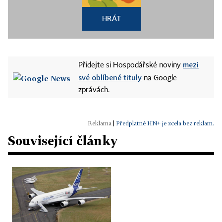
HRÁT
mezi
Přidejte si Hospodářské noviny
své oblíbené tituly
na Google
zprávách.
|
Předplatné HN+ je zcela bez reklam.
Související články