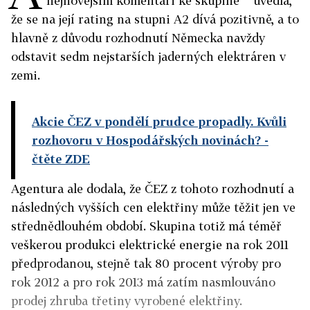
nejnovějším komentáři ke skupině
uvedla,
že se na její rating na stupni A2 dívá pozitivně, a to
hlavně z důvodu rozhodnutí Německa navždy
odstavit sedm nejstarších jaderných elektráren v
zemi.
Akcie ČEZ v pondělí prudce propadly. Kvůli
rozhovoru v Hospodářských novinách?
-
čtěte ZDE
Agentura ale dodala, že ČEZ z tohoto rozhodnutí a
následných vyšších cen elektřiny může těžit jen ve
střednědlouhém období. Skupina totiž má téměř
veškerou produkci elektrické energie na rok 2011
předprodanou, stejně tak 80 procent výroby pro
rok 2012 a pro rok 2013 má zatím nasmlouváno
prodej zhruba třetiny vyrobené elektřiny.