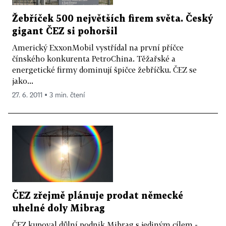
Žebříček 500 největších firem světa. Český
gigant ČEZ si pohoršil
Americký ExxonMobil vystřídal na první příčce
čínského konkurenta PetroChina. Těžařské a
energetické firmy dominují špičce žebříčku. ČEZ se
jako...
27. 6. 2011 ▪ 3 min. čtení
ČEZ zřejmě plánuje prodat německé
uhelné doly Mibrag
ČEZ kupoval důlní podnik Mibrag s jediným cílem -