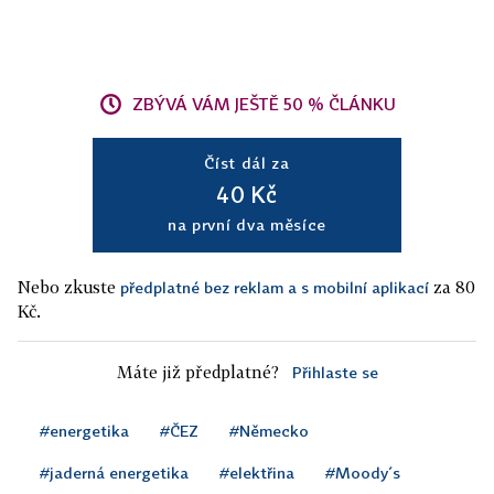
ZBÝVÁ VÁM JEŠTĚ 50 % ČLÁNKU
Číst dál za
40 Kč
na první dva měsíce
Nebo zkuste
za 80
předplatné bez reklam a s mobilní aplikací
Kč.
Máte již předplatné?
Přihlaste se
#energetika
#ČEZ
#Německo
#jaderná energetika
#elektřina
#Moody´s