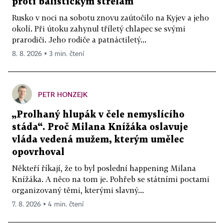
proti balistickým střelám
Rusko v noci na sobotu znovu zaútočilo na Kyjev a jeho
okolí. Při útoku zahynul tříletý chlapec se svými
prarodiči. Jeho rodiče a patnáctiletý...
8. 8. 2026 ▪ 3 min. čtení
PETR HONZEJK
„Prolhaný hlupák v čele nemyslícího
stáda“. Proč Milana Knížáka oslavuje
vláda vedená mužem, kterým umělec
opovrhoval
Někteří říkají, že to byl poslední happening Milana
Knížáka. A něco na tom je. Pohřeb se státními poctami
organizovaný těmi, kterými slavný...
7. 8. 2026 ▪ 4 min. čtení