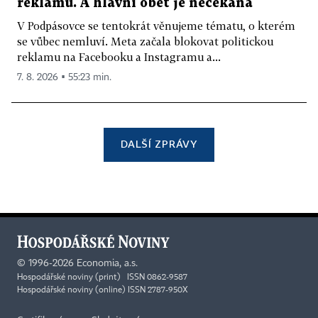
reklamu. A hlavní oběť je nečekaná
V Podpásovce se tentokrát věnujeme tématu, o kterém
se vůbec nemluví. Meta začala blokovat politickou
reklamu na Facebooku a Instagramu a...
7. 8. 2026 ▪ 55:23 min.
DALŠÍ ZPRÁVY
©
1996-2026
Economia, a.s.
Hospodářské noviny (print) ISSN 0862-9587
Hospodářské noviny (online) ISSN 2787-950X