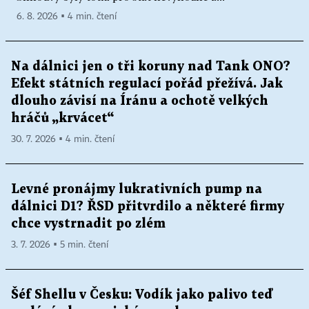
6. 8. 2026 ▪ 4 min. čtení
Na dálnici jen o tři koruny nad Tank ONO?
Efekt státních regulací pořád přežívá. Jak
dlouho závisí na Íránu a ochotě velkých
hráčů „krvácet“
30. 7. 2026 ▪ 4 min. čtení
Levné pronájmy lukrativních pump na
dálnici D1? ŘSD přitvrdilo a některé firmy
chce vystrnadit po zlém
3. 7. 2026 ▪ 5 min. čtení
Šéf Shellu v Česku: Vodík jako palivo teď