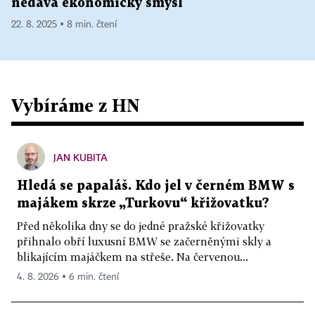
nedává ekonomický smysl
22. 8. 2025 ▪ 8 min. čtení
Vybíráme z HN
JAN KUBITA
Hledá se papaláš. Kdo jel v černém BMW s
majákem skrze „Turkovu“ křižovatku?
Před několika dny se do jedné pražské křižovatky
přihnalo obří luxusní BMW se začerněnými skly a
blikajícím majáčkem na střeše. Na červenou...
4. 8. 2026 ▪ 6 min. čtení