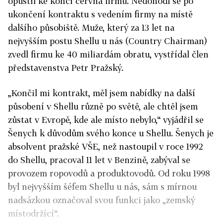
opustil ke konci června firmu. Nedohodl se po
ukončení kontraktu s vedením firmy na místě
dalšího působiště. Muže, který za 13 let na
nejvyšším postu Shellu u nás (Country Chairman)
zvedl firmu ke 40 miliardám obratu, vystřídal člen
představenstva Petr Pražský.
„Končil mi kontrakt, měl jsem nabídky na další
působení v Shellu různě po světě, ale chtěl jsem
zůstat v Evropě, kde ale místo nebylo,“ vyjádřil se
Šenych k důvodům svého konce u Shellu. Šenych je
absolvent pražské VŠE, než nastoupil v roce 1992
do Shellu, pracoval 11 let v Benzině, zabýval se
provozem ropovodů a produktovodů. Od roku 1998
byl nejvyšším šéfem Shellu u nás, sám s mírnou
nadsázkou označoval svou funkci jako „zemský
místodržící“.