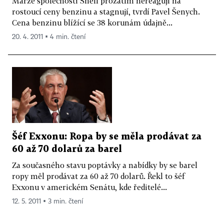
Marže společnosti Shell prozatím nereagují na
rostoucí ceny benzinu a stagnují, tvrdí Pavel Šenych.
Cena benzinu blížící se 38 korunám údajně...
20. 4. 2011 ▪ 4 min. čtení
Šéf Exxonu: Ropa by se měla prodávat za
60 až 70 dolarů za barel
Za současného stavu poptávky a nabídky by se barel
ropy měl prodávat za 60 až 70 dolarů. Řekl to šéf
Exxonu v americkém Senátu, kde ředitelé...
12. 5. 2011 ▪ 3 min. čtení