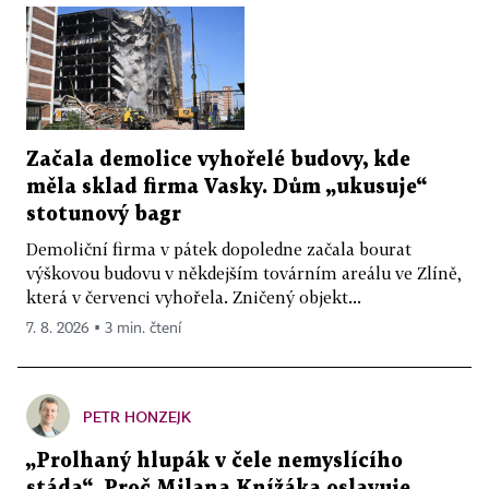
Začala demolice vyhořelé budovy, kde
měla sklad firma Vasky. Dům „ukusuje“
stotunový bagr
Demoliční firma v pátek dopoledne začala bourat
výškovou budovu v někdejším továrním areálu ve Zlíně,
která v červenci vyhořela. Zničený objekt...
7. 8. 2026 ▪ 3 min. čtení
PETR HONZEJK
„Prolhaný hlupák v čele nemyslícího
stáda“. Proč Milana Knížáka oslavuje