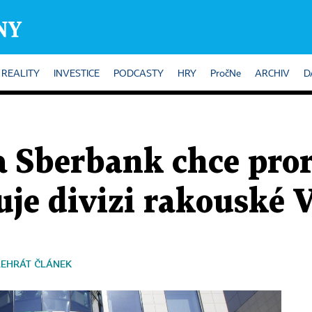
REALITY
INVESTICE
PODCASTY
HRY
PročNe
ARCHIV
D
 Sberbank chce pror
uje divizi rakouské 
ŘEHRÁT ČLÁNEK