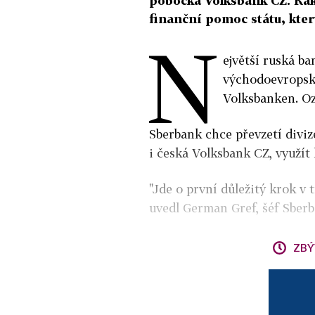
pobočka Volksbank CZ. Rak
finanční pomoc státu, kter
N
ejvětší ruská b
východoevropské
Volksbanken. Oz
Sberbank chce převzetí divize
i česká Volksbank CZ, využít
"Jde o první důležitý krok v
uvedl German Gref, šéf Sberb
ZBÝ