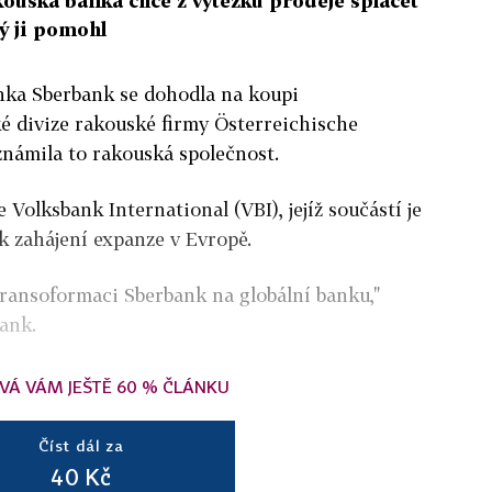
ouská banka chce z výtěžku prodeje splácet
ý ji pomohl
anka Sberbank se dohodla na koupi
 divize rakouské firmy Österreichische
námila to rakouská společnost.
 Volksbank International (VBI), jejíž součástí je
 k zahájení expanze v Evropě.
 transoformaci Sberbank na globální banku,"
ank.
VÁ VÁM JEŠTĚ 60 % ČLÁNKU
Číst dál za
40 Kč