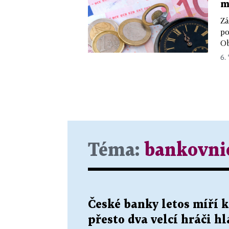
m
Zá
po
Ob
6. 
Téma:
bankovni
České banky letos míří 
přesto dva velcí hráči h