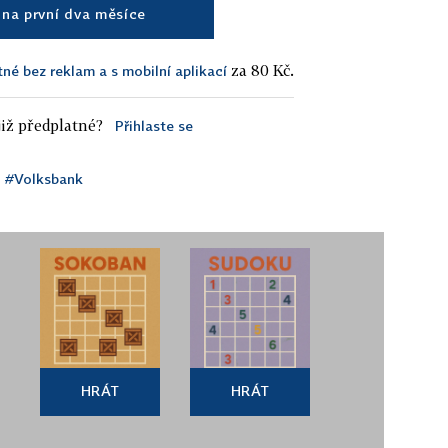
na první dva měsíce
za 80 Kč.
tné bez reklam a s mobilní aplikací
iž předplatné?
Přihlaste se
#Volksbank
HRÁT
HRÁT