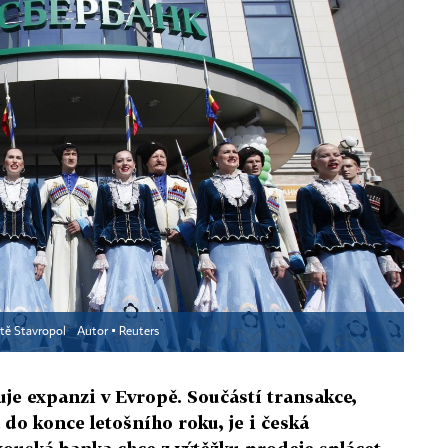
tě Stavropol
Autor ▪
Reuters
uje expanzi v Evropě. Součástí transakce,
 do konce letošního roku, je i česká