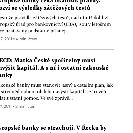
vropské banky čeká okamžik pravdy.
ozví se výsledky zátěžových testů
estože pravidla zátěžových testů, nad nimiž dohlíží
ropský úřad pro bankovnictví (EBA), jsou v letošním
ce nastaveny podstatně přísněji...
 7. 2011 ▪ 4 min. čtení
ECD: Matka České spořitelny musí
avýšit kapitál. A s ní i ostatní rakouské
anky
kouské banky musí stanovit jasný a detailní plán, jak
 střednědlouhém období navýšit kapitál a zároveň
latit státní pomoc. Ve své zprávě...
 7. 2011 ▪ 2 min. čtení
vropské banky se strachují. V Řecku by