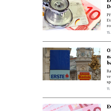
E
D
Př
Ev
ro
15.
O
n
b
Ra
ve
sp
11.
E