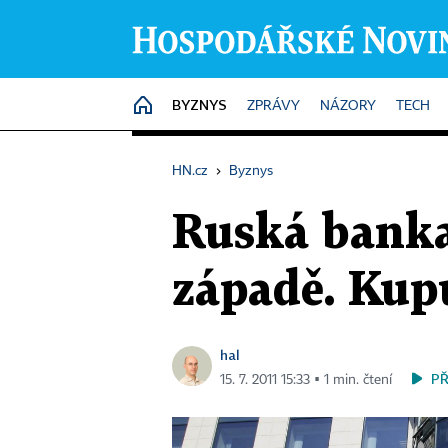
BYZNYS
HOME
ZPRÁVY
NÁZORY
TECH
HN.cz
›
Byznys
Ruská banka
západě. Kup
hal
P
15. 7. 2011 15:33 ▪ 1 min. čtení