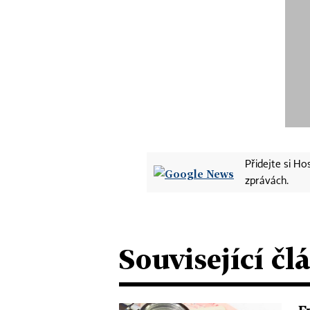
Přidejte si H
zprávách.
Související čl