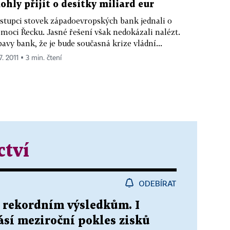
ohly přijít o desítky miliard eur
stupci stovek západoevropských bank jednali o
moci Řecku. Jasné řešení však nedokázali nalézt.
avy bank, že je bude současná krize vládní...
7. 2011 ▪ 3 min. čtení
ctví
ODEBÍRAT
k rekordním výsledkům. I
lásí meziroční pokles zisků