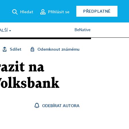
PŘEDPLATNÉ
Hledat
Přihlásit se
BeNative
ALŠÍ
Sdílet
Odemknout známému
azit na
Volksbank
ODEBÍRAT AUTORA