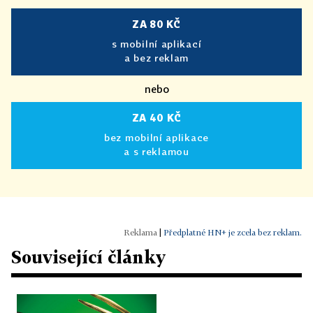
ZA 80 KČ
s mobilní aplikací
a bez reklam
nebo
ZA 40 KČ
bez mobilní aplikace
a s reklamou
|
Předplatné HN+ je zcela bez reklam.
Související články