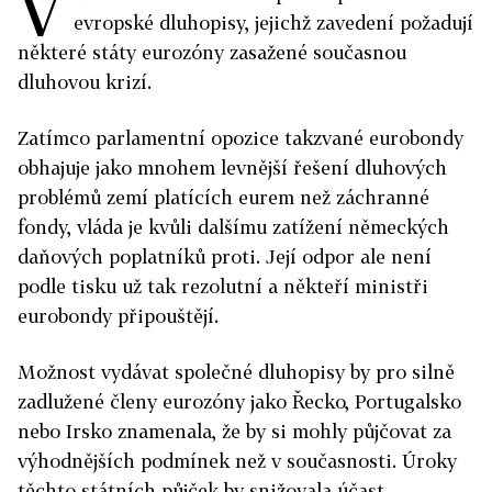
V
evropské dluhopisy, jejichž zavedení požadují
některé státy eurozóny zasažené současnou
dluhovou krizí.
Zatímco parlamentní opozice takzvané eurobondy
obhajuje jako mnohem levnější řešení dluhových
problémů zemí platících eurem než záchranné
fondy, vláda je kvůli dalšímu zatížení německých
daňových poplatníků proti. Její odpor ale není
podle tisku už tak rezolutní a někteří ministři
eurobondy připouštějí.
Možnost vydávat společné dluhopisy by pro silně
zadlužené členy eurozóny jako Řecko, Portugalsko
nebo Irsko znamenala, že by si mohly půjčovat za
výhodnějších podmínek než v současnosti. Úroky
těchto státních půjček by snižovala účast