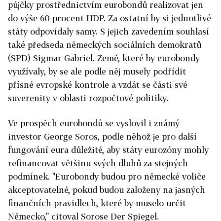
půjčky prostřednictvím eurobondů realizovat jen
do výše 60 procent HDP. Za ostatní by si jednotlivé
státy odpovídaly samy. S jejich zavedením souhlasí
také předseda německých sociálních demokratů
(SPD) Sigmar Gabriel. Země, které by eurobondy
využívaly, by se ale podle něj musely podřídit
přísné evropské kontrole a vzdát se části své
suverenity v oblasti rozpočtové politiky.
Ve prospěch eurobondů se vyslovil i známý
investor George Soros, podle něhož je pro další
fungování eura důležité, aby státy eurozóny mohly
refinancovat většinu svých dluhů za stejných
podmínek. "Eurobondy budou pro německé voliče
akceptovatelné, pokud budou založeny na jasných
finančních pravidlech, které by muselo určit
Německo," citoval Sorose Der Spiegel.