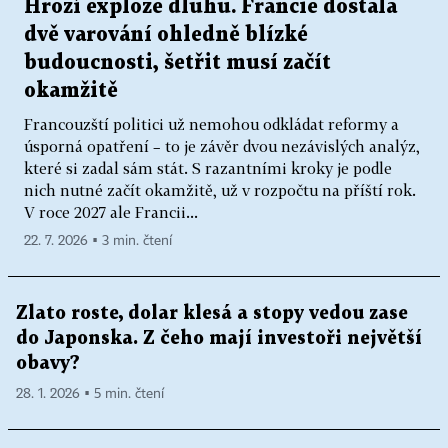
Hrozí exploze dluhu. Francie dostala
dvě varování ohledně blízké
budoucnosti, šetřit musí začít
okamžitě
Francouzští politici už nemohou odkládat reformy a
úsporná opatření – to je závěr dvou nezávislých analýz,
které si zadal sám stát. S razantními kroky je podle
nich nutné začít okamžitě, už v rozpočtu na příští rok.
V roce 2027 ale Francii...
22. 7. 2026 ▪ 3 min. čtení
Zlato roste, dolar klesá a stopy vedou zase
do Japonska. Z čeho mají investoři největší
obavy?
28. 1. 2026 ▪ 5 min. čtení