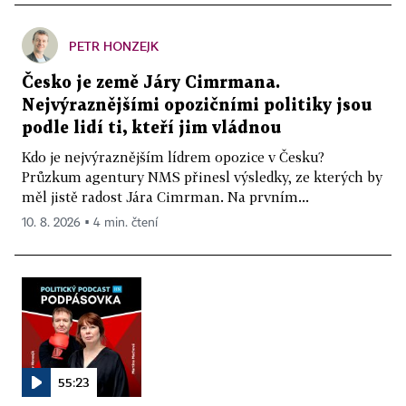
PETR HONZEJK
Česko je země Járy Cimrmana.
Nejvýraznějšími opozičními politiky jsou
podle lidí ti, kteří jim vládnou
Kdo je nejvýraznějším lídrem opozice v Česku?
Průzkum agentury NMS přinesl výsledky, ze kterých by
měl jistě radost Jára Cimrman. Na prvním...
10. 8. 2026 ▪ 4 min. čtení
55:23