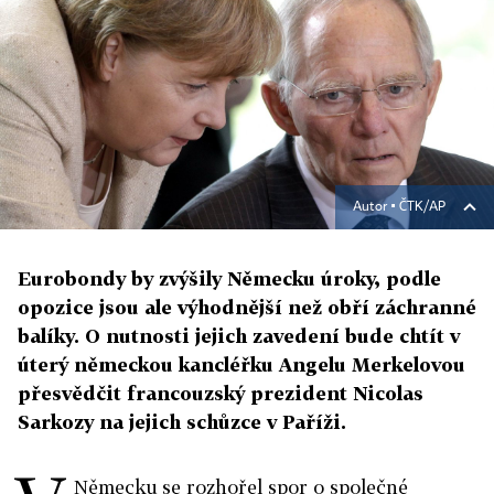
Autor ▪
ČTK/AP
Eurobondy by zvýšily Německu úroky, podle
opozice jsou ale výhodnější než obří záchranné
balíky. O nutnosti jejich zavedení bude chtít v
úterý německou kancléřku Angelu Merkelovou
přesvědčit francouzský prezident Nicolas
Sarkozy na jejich schůzce v Paříži.
Německu se rozhořel spor o společné