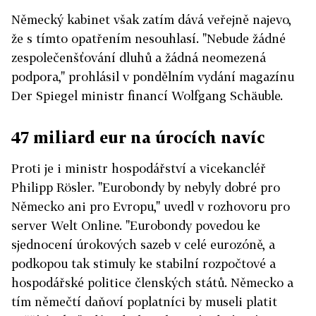
Německý kabinet však zatím dává veřejně najevo,
že s tímto opatřením nesouhlasí. "Nebude žádné
zespolečenšťování dluhů a žádná neomezená
podpora," prohlásil v pondělním vydání magazínu
Der Spiegel ministr financí Wolfgang Schäuble.
47 miliard eur na úrocích navíc
Proti je i ministr hospodářství a vicekancléř
Philipp Rösler. "Eurobondy by nebyly dobré pro
Německo ani pro Evropu," uvedl v rozhovoru pro
server Welt Online. "Eurobondy povedou ke
sjednocení úrokových sazeb v celé eurozóně, a
podkopou tak stimuly ke stabilní rozpočtové a
hospodářské politice členských států. Německo a
tím němečtí daňoví poplatníci by museli platit