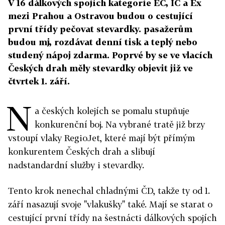
V 16 dálkových spojích kategorie EC, IC a Ex
mezi Prahou a Ostravou budou o cestující
první třídy pečovat stevardky. pasažerům
budou mj, rozdávat denní tisk a teplý nebo
studený nápoj zdarma. Poprvé by se ve vlacích
Českých drah měly stevardky objevit již ve
čtvrtek 1. září.
N
a českých kolejích se pomalu stupňuje
konkurenční boj. Na vybrané tratě již brzy
vstoupí vlaky RegioJet, které mají být přímým
konkurentem Českých drah a slibují
nadstandardní služby i stevardky.
Tento krok nenechal chladnými ČD, takže ty od 1.
září nasazují svoje "vlakušky" také. Mají se starat o
cestující první třídy na šestnácti dálkových spojích