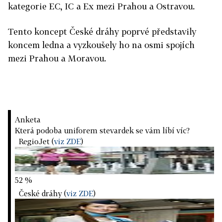
kategorie EC, IC a Ex mezi Prahou a Ostravou.
Tento koncept České dráhy poprvé představily
koncem ledna a vyzkoušely ho na osmi spojích
mezi Prahou a Moravou.
Anketa
Která podoba uniforem stevardek se vám líbí víc?
RegioJet (
viz ZDE
)
52 %
České dráhy (
viz ZDE
)