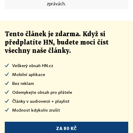
zprávách.
Tento článek
je
zdarma. Když si
předplatíte HN, budete moci číst
všechny naše články
.
Veškerý obsah HN.cz
Mobilní aplikace
Bez reklam
Odemykejte obsah pro přátele
Články v audioverzi + playlist
Možnost kdykoliv zrušit
ZA 80 KČ