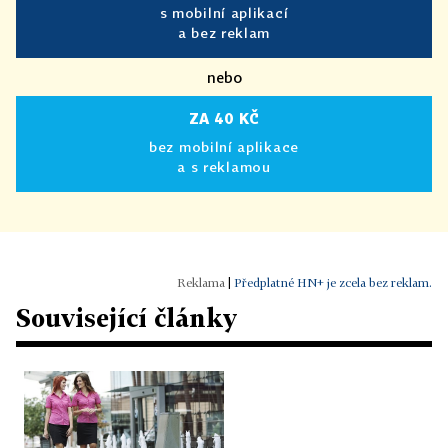
s mobilní aplikací
a bez reklam
nebo
ZA 40 KČ
bez mobilní aplikace
a s reklamou
|
Předplatné HN+ je zcela bez reklam.
Související články