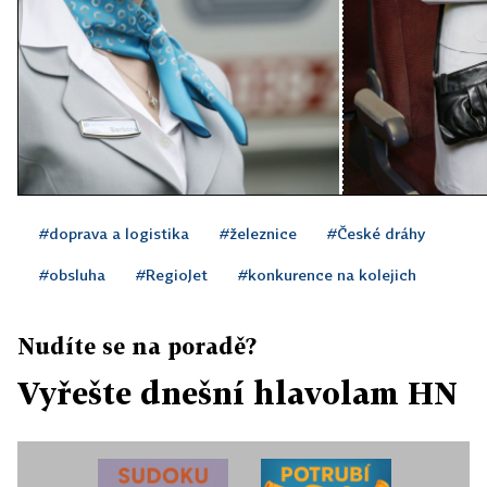
#doprava a logistika
#železnice
#České dráhy
#obsluha
#RegioJet
#konkurence na kolejich
Nudíte se na poradě?
Vyřešte dnešní hlavolam HN