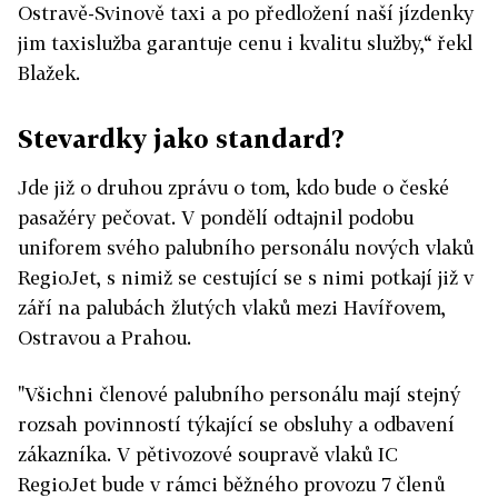
Ostravě-Svinově taxi a po předložení naší jízdenky
jim taxislužba garantuje cenu i kvalitu služby,“ řekl
Blažek.
Stevardky jako standard?
Jde již o druhou zprávu o tom, kdo bude o české
pasažéry pečovat. V pondělí odtajnil podobu
uniforem svého palubního personálu nových vlaků
RegioJet, s nimiž se cestující se s nimi potkají již v
září na palubách žlutých vlaků mezi Havířovem,
Ostravou a Prahou.
"Všichni členové palubního personálu mají stejný
rozsah povinností týkající se obsluhy a odbavení
zákazníka. V pětivozové soupravě vlaků IC
RegioJet bude v rámci běžného provozu 7 členů