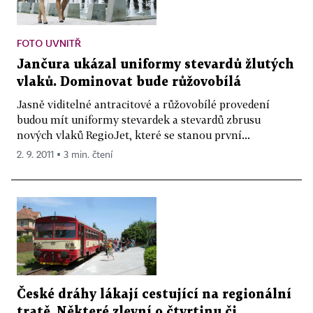
FOTO UVNITŘ
Jančura ukázal uniformy stevardů žlutých
vlaků. Dominovat bude růžovobílá
Jasně viditelné antracitové a růžovobílé provedení
budou mít uniformy stevardek a stevardů zbrusu
nových vlaků RegioJet, které se stanou první...
2. 9. 2011 ▪ 3 min. čtení
České dráhy lákají cestující na regionální
tratě. Některé zlevní o čtvrtinu či