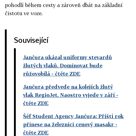
pohodlí během cesty a zároveň dbát na základní
čistotu ve voze.
Související
Jančura ukázal uniformy stevardů
žlutých vlaků. Dominovat bude
růžovobílá
- čtěte ZDE
Jančura předvede na kolejích žlutý
vlak RegioJet. Naostro vyjede v září
-
čtěte ZDE
Šéf Student Agency Jančura: Příští rok
přinese na železnici cenový masakr
-
čtěte ZDE