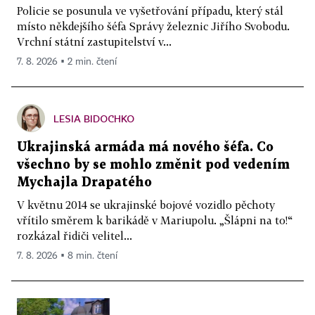
Policie se posunula ve vyšetřování případu, který stál
místo někdejšího šéfa Správy železnic Jiřího Svobodu.
Vrchní státní zastupitelství v...
7. 8. 2026 ▪ 2 min. čtení
LESIA BIDOCHKO
Ukrajinská armáda má nového šéfa. Co
všechno by se mohlo změnit pod vedením
Mychajla Drapatého
V květnu 2014 se ukrajinské bojové vozidlo pěchoty
vřítilo směrem k barikádě v Mariupolu. „Šlápni na to!“
rozkázal řidiči velitel...
7. 8. 2026 ▪ 8 min. čtení