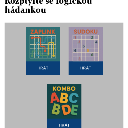
Rozptylte se logickou
hádankou
HRÁT
HRÁT
HRÁT