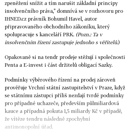
zpeněžení snížit a tím narušit základní principy
insolvenčního práva," domnívá se v rozhovoru pro
IHNED.cz právník Bohumil Havel, autor
připravovaného obchodního zákoníku, který
spolupracuje s kanceláří PRK.
(Pozn.: Ta v
insolvenčním řízení zastupuje jednoho s věřitelů.
)
Opakovaně si na tendr prodeje stěžují i společnosti
Penta a E-invest i část držitelů obligací Sazky.
Podmínky výběrového řízení na prodej zároveň
prověřuje Vrchní státní zastupitelství v Praze, když
se státnímu zástupci příliš nezdají tvrdé podmínky
pro případné uchazeče, především půlmiliardová
kauce a případná pokuta 1,5 miliardy Kč v případě,
že vítěze tendru následně zpochybní
antimonopolní úřad.