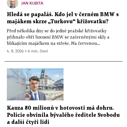
JAN KUBITA
Hledá se papaláš. Kdo jel v černém BMW s
majákem skrze „Turkovu“ křižovatku?
Před několika dny se do jedné pražské křižovatky
přihnalo obří luxusní BMW se začerněnými skly a
blikajícím majáčkem na střeše. Na červenou...
4. 8. 2026 ▪ 6 min. čtení
Kauza 80 milionů v hotovosti má dohru.
Policie obvinila bývalého ředitele Svobodu
a další čtyři lidi