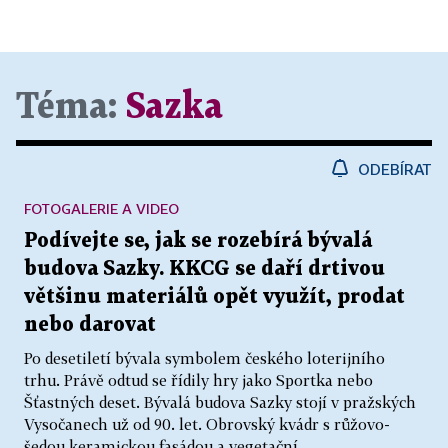
Téma:
Sazka
ODEBÍRAT
FOTOGALERIE A VIDEO
Podívejte se, jak se rozebírá bývalá
budova Sazky. KKCG se daří drtivou
většinu materiálů opět využít, prodat
nebo darovat
Po desetiletí bývala symbolem českého loterijního
trhu. Právě odtud se řídily hry jako Sportka nebo
Šťastných deset. Bývalá budova Sazky stojí v pražských
Vysočanech už od 90. let. Obrovský kvádr s růžovo-
šedou keramickou fasádou a vegetační...