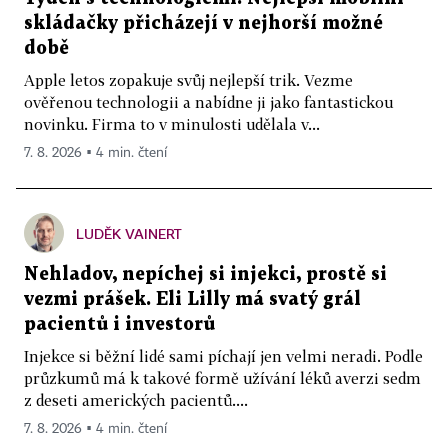
skládačky přicházejí v nejhorší možné
době
Apple letos zopakuje svůj nejlepší trik. Vezme
ověřenou technologii a nabídne ji jako fantastickou
novinku. Firma to v minulosti udělala v...
7. 8. 2026 ▪ 4 min. čtení
LUDĚK VAINERT
Nehladov, nepíchej si injekci, prostě si
vezmi prášek. Eli Lilly má svatý grál
pacientů i investorů
Injekce si běžní lidé sami píchají jen velmi neradi. Podle
průzkumů má k takové formě užívání léků averzi sedm
z deseti amerických pacientů....
7. 8. 2026 ▪ 4 min. čtení