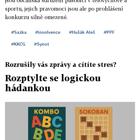
jsou občanská sdružení působící v tělovýchově a
sportu, jejich pravomoci jsou ale po prohlášení
konkurzu silně omezené.
#Sazka
#insolvence
#Hušák Aleš
#PPF
#KKCG
#Synot
Rozrušily vás zprávy a cítíte stres?
Rozptylte se logickou
hádankou