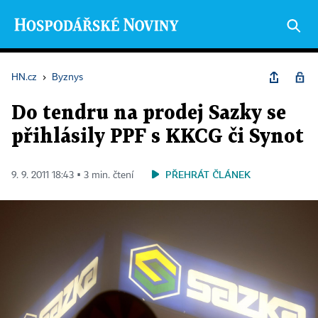
HN.cz
›
Byznys
Do tendru na prodej Sazky se
přihlásily PPF s KKCG či Synot
PŘEHRÁT ČLÁNEK
9. 9. 2011 18:43 ▪ 3 min. čtení