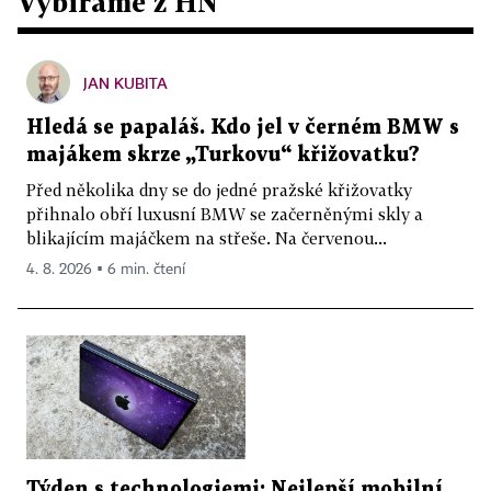
Vybíráme z HN
JAN KUBITA
Hledá se papaláš. Kdo jel v černém BMW s
majákem skrze „Turkovu“ křižovatku?
Před několika dny se do jedné pražské křižovatky
přihnalo obří luxusní BMW se začerněnými skly a
blikajícím majáčkem na střeše. Na červenou...
4. 8. 2026 ▪ 6 min. čtení
Týden s technologiemi: Nejlepší mobilní