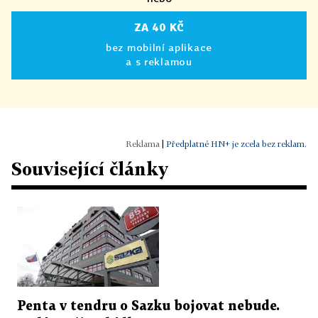
ZA 40 KČ
bez mobilní aplikace
a s reklamou
|
Předplatné HN+ je zcela bez reklam.
Související články
Penta v tendru o Sazku bojovat nebude.