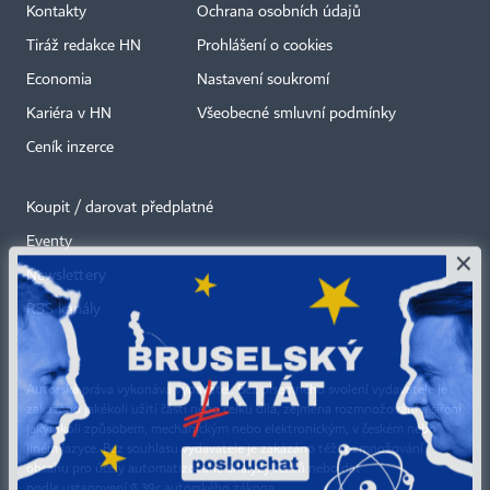
Kontakty
Ochrana osobních údajů
Tiráž redakce HN
Prohlášení o cookies
Economia
Nastavení soukromí
Kariéra v HN
Všeobecné smluvní podmínky
Ceník inzerce
Koupit / darovat předplatné
Eventy
×
Newslettery
RSS kanály
Autorská práva vykonává vydavatel. Bez písemného svolení vydavatele je
zakázáno jakékoli užití částí nebo celku díla, zejména rozmnožování a šíření
jakýmkoli způsobem, mechanickým nebo elektronickým, v českém nebo
jiném jazyce. Bez souhlasu vydavatele je zakázáno též rozmnožování
obsahu pro účely automatizované analýzy textů nebo dat
podle ustanovení § 39c autorského zákona.