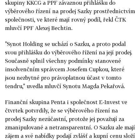
skupiny KKCG a PPF závaznou přihlášku do
výběrového řízení na prodej Sazky prostřednictvím
společnosti, ve které mají rovný podíl, řekl ČTK
mluvčí PPF Alexej Bechtin.
"Synot Holding se uchází o Sazku, a proto podal
svou přihlášku do výběrového řížení na její prodej.
Současně splnil všechny podmínky stanovené
insolvenčním správcem Josefem Cupkou, které
jsou nezbytné pro právoplatnou účast v tomto
tendru," uvedla mluvčí Synotu Magda Pekařová.
Finanční skupina Penta i společnost E-Invest ve
čtvrtek potvrdily, že se výběrového řízení na
prodej Sazky nezúčastní, protože jej považují za
zmanipulované a netransparentní. O Sazku ale mají
zájem a své nabídky podají zvlášť a kupní cenu složí