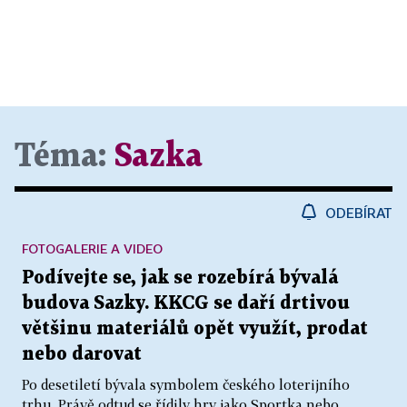
Téma:
Sazka
ODEBÍRAT
FOTOGALERIE A VIDEO
Podívejte se, jak se rozebírá bývalá
budova Sazky. KKCG se daří drtivou
většinu materiálů opět využít, prodat
nebo darovat
Po desetiletí bývala symbolem českého loterijního
trhu. Právě odtud se řídily hry jako Sportka nebo