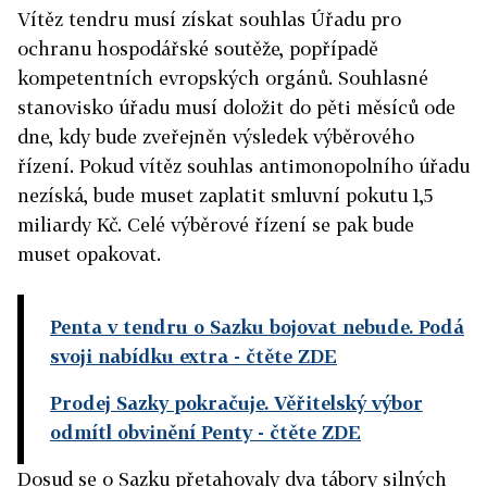
Vítěz tendru musí získat souhlas Úřadu pro
ochranu hospodářské soutěže, popřípadě
kompetentních evropských orgánů. Souhlasné
stanovisko úřadu musí doložit do pěti měsíců ode
dne, kdy bude zveřejněn výsledek výběrového
řízení. Pokud vítěz souhlas antimonopolního úřadu
nezíská, bude muset zaplatit smluvní pokutu 1,5
miliardy Kč. Celé výběrové řízení se pak bude
muset opakovat.
Penta v tendru o Sazku bojovat nebude. Podá
svoji nabídku extra
- čtěte ZDE
Prodej Sazky pokračuje. Věřitelský výbor
odmítl obvinění Penty
- čtěte ZDE
Dosud se o Sazku přetahovaly dva tábory silných