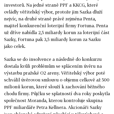
investorů. Na jedné straně PPF a KKCG, které
ovládly věřitelský výbor, protože jim Sazka dluží
nejvíc, na druhé straně právě zejména Penta,
majitel konkurenční loterijní firmy Fortuna. Penta
už dříve nabídla 2,5 miliardy korun za loterijní část
Sazky, Fortuna pak 3,5 miliardy korun za Sazku
jako celek.
Sazka se do insolvence a následně do konkurzu
dostala kvůli problémům se splácením úvěru na
výstavbu pražské O2 areny. Věřitelský výbor poté
schválil úvěrovou smlouvu o objemu celkově až 500
milionů korun, které slouží k zachování běžného
chodu firmy. Půjčku se splatností dva roky poskytla
společnost Moranda, kterou kontroluje skupina
PPF miliardáře Petra Kellnera. Akcionáři Sazky