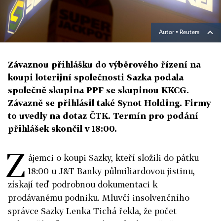
Autor ▪
Reuters
Závaznou přihlášku do výběrového řízení na
koupi loterijní společnosti Sazka podala
společně skupina PPF se skupinou KKCG.
Závazně se přihlásil také Synot Holding. Firmy
to uvedly na dotaz ČTK. Termín pro podání
přihlášek skončil v 18:00.
Z
ájemci o koupi Sazky, kteří složili do pátku
18:00 u J&T Banky půlmiliardovou jistinu,
získají teď podrobnou dokumentaci k
prodávanému podniku. Mluvčí insolvenčního
správce Sazky Lenka Tichá řekla, že počet