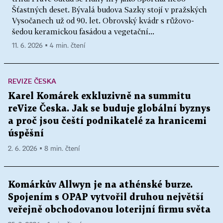
Šťastných deset. Bývalá budova Sazky stojí v pražských
Vysočanech už od 90. let. Obrovský kvádr s růžovo-
šedou keramickou fasádou a vegetační...
11. 6. 2026 ▪ 4 min. čtení
REVIZE ČESKA
Karel Komárek exkluzivně na summitu
reVize Česka. Jak se buduje globální byznys
a proč jsou čeští podnikatelé za hranicemi
úspěšní
2. 6. 2026 ▪ 8 min. čtení
Komárkův Allwyn je na athénské burze.
Spojením s OPAP vytvořil druhou největší
veřejně obchodovanou loterijní firmu světa