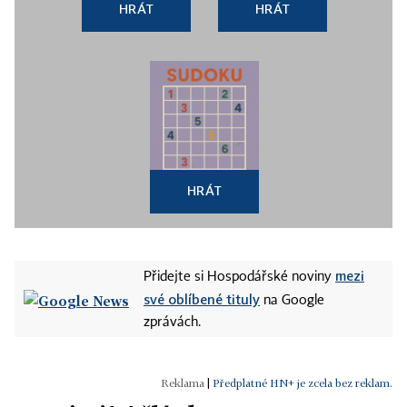
HRÁT
HRÁT
HRÁT
mezi
Přidejte si Hospodářské noviny
své oblíbené tituly
na Google
zprávách.
|
Předplatné HN+ je zcela bez reklam.