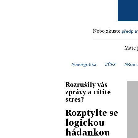
Nebo zkuste
předpla
Máte j
#energetika
#ČEZ
#Roma
Rozrušily vás
zprávy a cítíte
stres?
Rozptylte se
logickou
hádankou