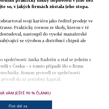
 Roman prakticky nikdy nepůsobil v jiné než
e se, v jakých firmách zůstala jeho stopa.
dstartoval svoji kariéru jako ředitel prodeje ve
rasse. Prakticky rovnou ze školy, kterou v té
edostudoval, nastoupil do vysoké manažerské
zabývající se výrobou a distribucí chipsů ale
o společnosti Janka Radotín a stal se jedním z
telů v Česku – v tomto případě šlo o firmu
hotechniky. Roman provedl ve společnosti
 přivedl do ní potřebný kapitál.
VÁ VÁM JEŠTĚ 90 % ČLÁNKU
Číst dál za