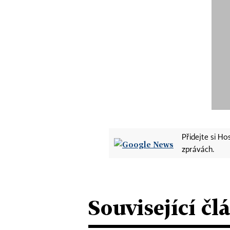
Přidejte si H
zprávách.
Související čl