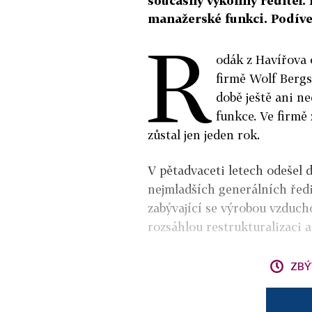
současný výkonný ředitel.
manažerské funkci. Podívejt
R
odák z Havířova o
firmě Wolf Bergst
době ještě ani n
funkce. Ve firmě 
zůstal jen jeden rok.
V pětadvaceti letech odešel d
nejmladších generálních ředi
zabývající se výrobou vzduc
rozsáhlou restrukturalizaci a
ZBÝ