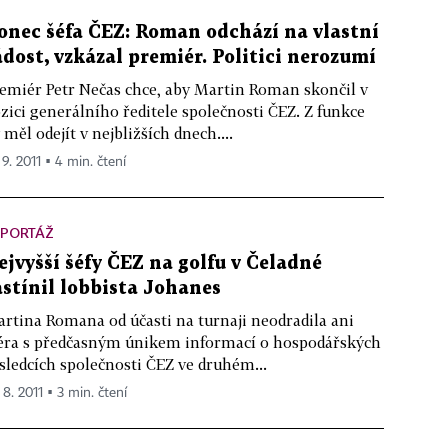
onec šéfa ČEZ: Roman odchází na vlastní
ádost, vzkázal premiér. Politici nerozumí
emiér Petr Nečas chce, aby Martin Roman skončil v
zici generálního ředitele společnosti ČEZ. Z funkce
 měl odejít v nejbližších dnech....
 9. 2011 ▪ 4 min. čtení
EPORTÁŽ
ejvyšší šéfy ČEZ na golfu v Čeladné
astínil lobbista Johanes
rtina Romana od účasti na turnaji neodradila ani
éra s předčasným únikem informací o hospodářských
sledcích společnosti ČEZ ve druhém...
 8. 2011 ▪ 3 min. čtení