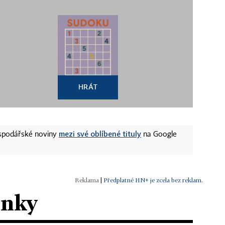
HRÁT
mezi své oblíbené tituly
ospodářské noviny
na Google
|
Předplatné HN+ je zcela bez reklam.
ánky