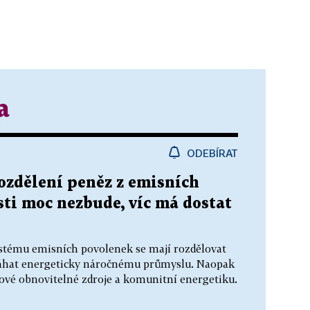
a
ODEBÍRAT
rozdělení peněz z emisních
ti moc nezbude, víc má dostat
stému emisních povolenek se mají rozdělovat
omáhat energeticky náročnému průmyslu. Naopak
ové obnovitelné zdroje a komunitní energetiku.