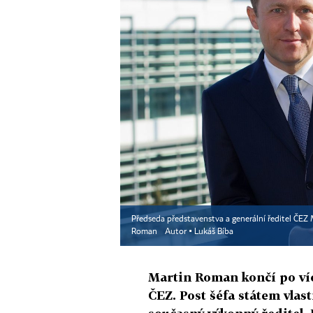
Předseda představenstva a generální ředitel ČEZ
Roman
Autor ▪
Lukáš Bíba
Martin Roman končí po více
ČEZ. Post šéfa státem vla