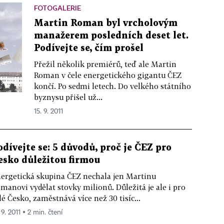
FOTOGALERIE
Martin Roman byl vrcholovým
manažerem posledních deset let.
Podívejte se, čím prošel
Přežil několik premiérů, teď ale Martin
Roman v čele energetického gigantu ČEZ
končí. Po sedmi letech. Do velkého státního
byznysu přišel už...
15. 9. 2011
odívejte se: 5 důvodů, proč je ČEZ pro
esko důležitou firmou
ergetická skupina ČEZ nechala jen Martinu
manovi vydělat stovky milionů. Důležitá je ale i pro
lé Česko, zaměstnává více než 30 tisíc...
 9. 2011 ▪ 2 min. čtení