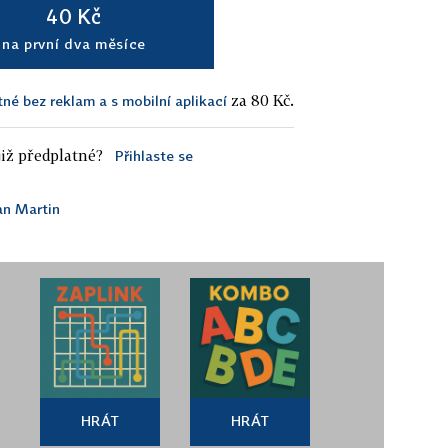
40 Kč
na první dva měsíce
za 80 Kč.
tné bez reklam a s mobilní aplikací
iž předplatné?
Přihlaste se
n Martin
HRÁT
HRÁT