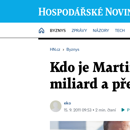
BYZNYS
HOME
ZPRÁVY
NÁZORY
TECH
HN.cz
›
Byznys
Kdo je Mart
miliard a př
eko
P
15. 9. 2011 09:53 ▪ 2 min. čtení