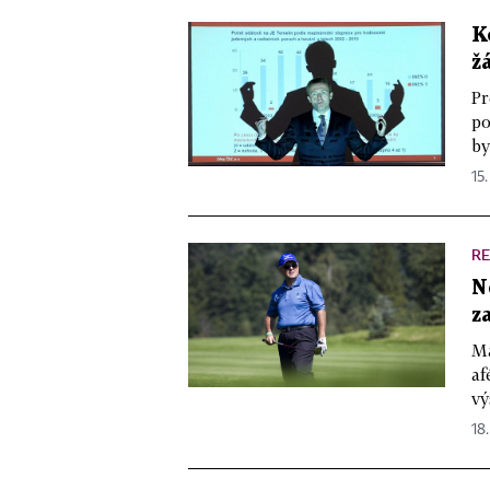
K
ž
Pr
po
by
15.
R
N
z
Ma
af
vý
18.