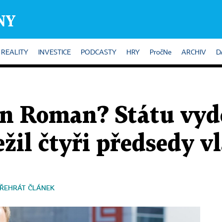
REALITY
INVESTICE
PODCASTY
HRY
PročNe
ARCHIV
D
in Roman? Státu vydě
ežil čtyři předsedy v
ŘEHRÁT ČLÁNEK