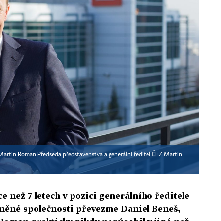
 Martin Roman Předseda představenstva a generální ředitel ČEZ Martin
 než 7 letech v pozici generálního ředitele
stněné společnosti převezme Daniel Beneš,