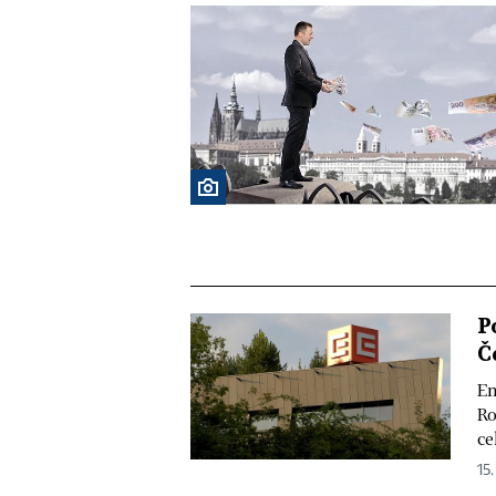
P
Č
En
Ro
ce
15.