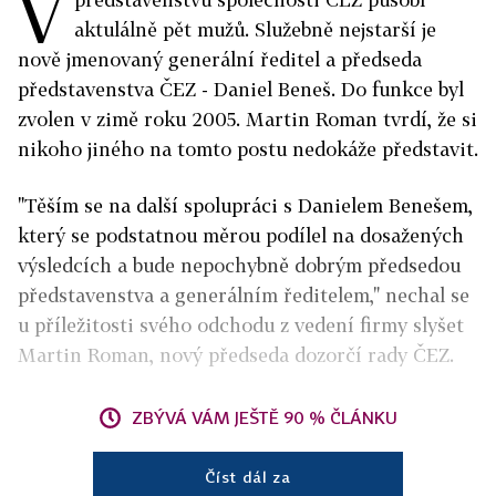
V
aktulálně pět mužů. Služebně nejstarší je
nově jmenovaný generální ředitel a předseda
představenstva ČEZ - Daniel Beneš. Do funkce byl
zvolen v zimě roku 2005. Martin Roman tvrdí, že si
nikoho jiného na tomto postu nedokáže představit.
"Těším se na další spolupráci s Danielem Benešem,
který se podstatnou měrou podílel na dosažených
výsledcích a bude nepochybně dobrým předsedou
představenstva a generálním ředitelem," nechal se
u příležitosti svého odchodu z vedení firmy slyšet
Martin Roman, nový předseda dozorčí rady ČEZ.
ZBÝVÁ VÁM JEŠTĚ 90 % ČLÁNKU
Číst dál za