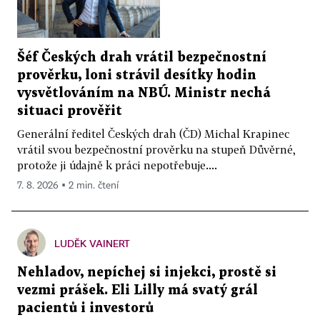
Šéf Českých drah vrátil bezpečnostní
prověrku, loni strávil desítky hodin
vysvětlováním na NBÚ. Ministr nechá
situaci prověřit
Generální ředitel Českých drah (ČD) Michal Krapinec
vrátil svou bezpečnostní prověrku na stupeň Důvěrné,
protože ji údajně k práci nepotřebuje....
7. 8. 2026 ▪ 2 min. čtení
LUDĚK VAINERT
Nehladov, nepíchej si injekci, prostě si
vezmi prášek. Eli Lilly má svatý grál
pacientů i investorů