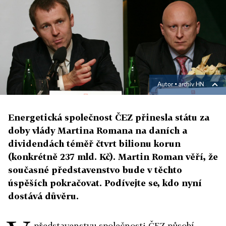
Autor ▪
archiv HN
Energetická společnost ČEZ přinesla státu za
doby vlády Martina Romana na daních a
dividendách téměř čtvrt bilionu korun
(konkrétně 237 mld. Kč). Martin Roman věří, že
současné představenstvo bude v těchto
úspěších pokračovat. Podívejte se, kdo nyní
dostává důvěru.
představenstvu společnosti ČEZ působí