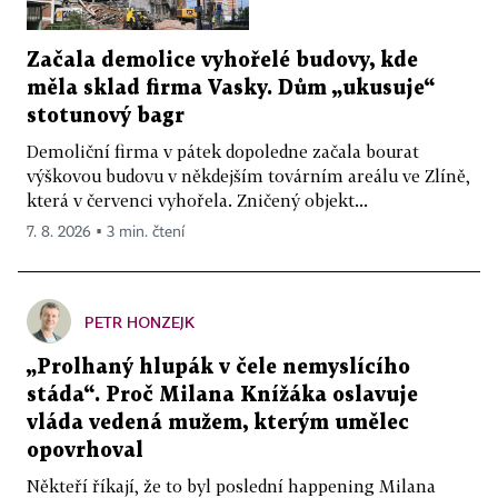
Začala demolice vyhořelé budovy, kde
měla sklad firma Vasky. Dům „ukusuje“
stotunový bagr
Demoliční firma v pátek dopoledne začala bourat
výškovou budovu v někdejším továrním areálu ve Zlíně,
která v červenci vyhořela. Zničený objekt...
7. 8. 2026 ▪ 3 min. čtení
PETR HONZEJK
„Prolhaný hlupák v čele nemyslícího
stáda“. Proč Milana Knížáka oslavuje
vláda vedená mužem, kterým umělec
opovrhoval
Někteří říkají, že to byl poslední happening Milana