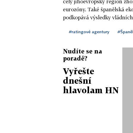
celý jihoevropský region zho
eurozóny. Také španělská ek
podkopává výsledky vládních
#ratingové agentury
#Španě
Nudíte se na
poradě?
Vyřešte
dnešní
hlavolam HN