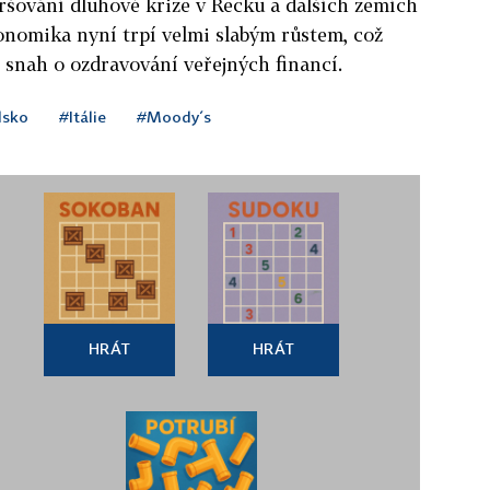
ršování dluhové krize v Řecku a dalších zemích
onomika nyní trpí velmi slabým růstem, což
 snah o ozdravování veřejných financí.
lsko
#Itálie
#Moody´s
HRÁT
HRÁT