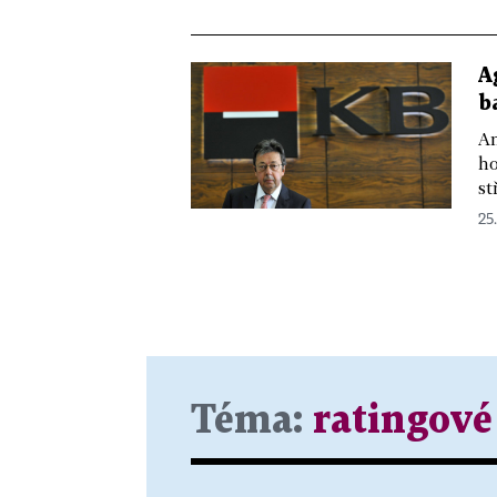
A
b
Am
ho
st
25.
Téma:
ratingové