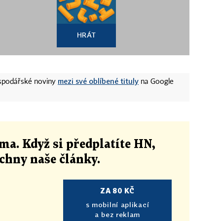
HRÁT
mezi své oblíbené tituly
ospodářské noviny
na Google
ma. Když si předplatíte HN,
echny naše články
.
ZA 80 KČ
s mobilní aplikací
a bez reklam