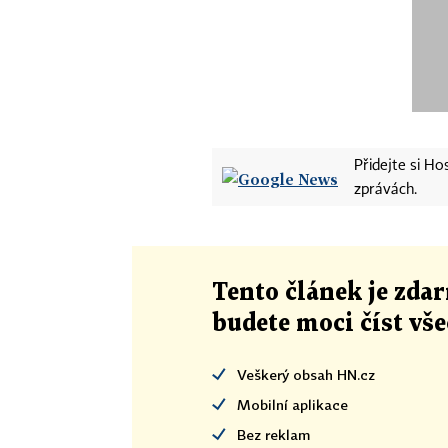
Přidejte si H
zprávách.
Tento článek
je
zdar
budete moci číst vš
Veškerý obsah HN.cz
Mobilní aplikace
Bez reklam