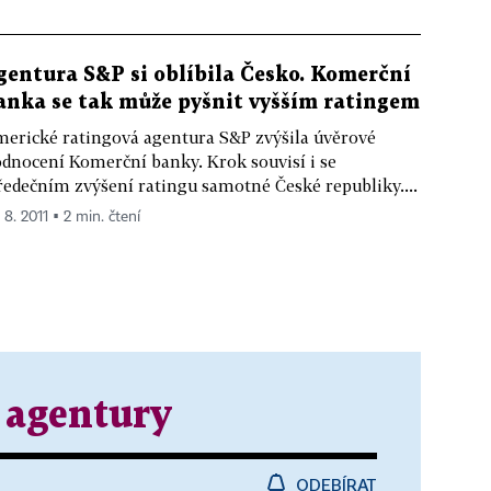
gentura S&P si oblíbila Česko. Komerční
anka se tak může pyšnit vyšším ratingem
erické ratingová agentura S&P zvýšila úvěrové
dnocení Komerční banky. Krok souvisí i se
ředečním zvýšení ratingu samotné České republiky....
 8. 2011 ▪ 2 min. čtení
 agentury
ODEBÍRAT