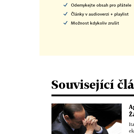
Odemykejte obsah pro přátele
Články v audioverzi + playlist
Možnost kdykoliv zrušit
Související čl
A
Ž
It
ek