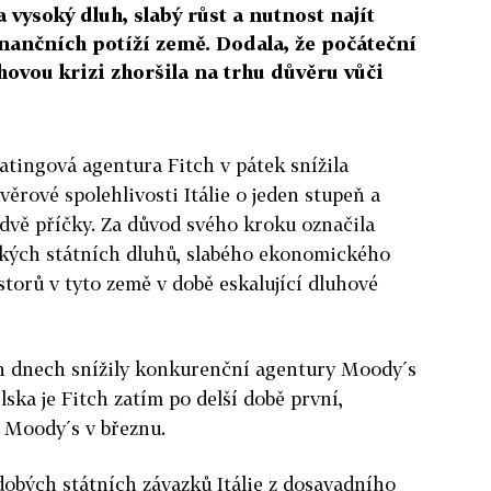
a vysoký dluh, slabý růst a nutnost najít
finančních potíží země. Dodala, že počáteční
hovou krizi zhoršila na trhu důvěru vůči
atingová agentura Fitch v pátek snížila
ěrové spolehlivosti Itálie o jeden stupeň a
dvě příčky. Za důvod svého kroku označila
okých státních dluhů, slabého ekonomického
storů v tyto země v době eskalující dluhové
ích dnech snížily konkurenční agentury Moody´s
ska je Fitch zatím po delší době první,
u Moody´s v březnu.
dobých státních závazků Itálie z dosavadního