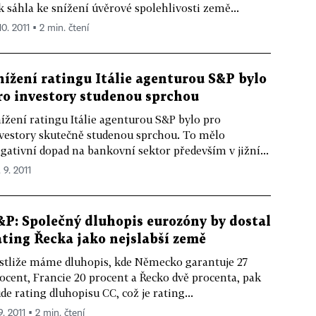
k sáhla ke snížení úvěrové spolehlivosti země...
10. 2011 ▪ 2 min. čtení
nížení ratingu Itálie agenturou S&P bylo
ro investory studenou sprchou
ížení ratingu Itálie agenturou S&P bylo pro
vestory skutečně studenou sprchou. To mělo
gativní dopad na bankovní sektor především v jižní...
 9. 2011
&P: Společný dluhopis eurozóny by dostal
ating Řecka jako nejslabší země
stliže máme dluhopis, kde Německo garantuje 27
ocent, Francie 20 procent a Řecko dvě procenta, pak
de rating dluhopisu CC, což je rating...
9. 2011 ▪ 2 min. čtení