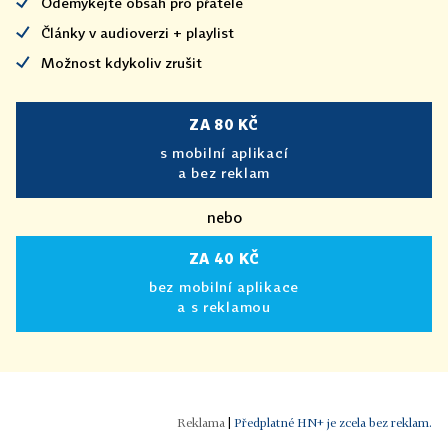
Odemykejte obsah pro přátele
Články v audioverzi + playlist
Možnost kdykoliv zrušit
ZA 80 KČ
s mobilní aplikací
a bez reklam
nebo
ZA 40 KČ
bez mobilní aplikace
a s reklamou
|
Předplatné HN+ je zcela bez reklam.