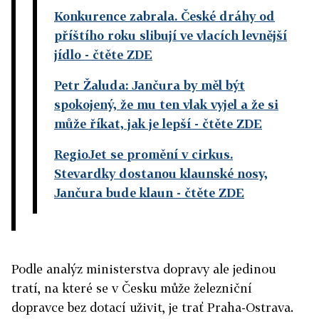
Konkurence zabrala. České dráhy od
příštího roku slibují ve vlacích levnější
jídlo
- čtěte ZDE
Petr Žaluda: Jančura by měl být
spokojený, že mu ten vlak vyjel a že si
může říkat, jak je lepší
- čtěte ZDE
RegioJet se promění v cirkus.
Stevardky dostanou klaunské nosy,
Jančura bude klaun
- čtěte ZDE
Podle analýz ministerstva dopravy ale jedinou
tratí, na které se v Česku může železniční
dopravce bez dotací uživit, je trať Praha-Ostrava.