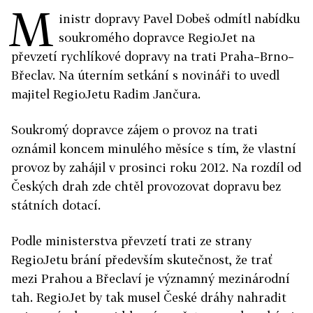
M
inistr dopravy Pavel Dobeš odmítl nabídku
soukromého dopravce RegioJet na
převzetí rychlíkové dopravy na trati Praha–Brno–
Břeclav. Na úterním setkání s novináři to uvedl
majitel RegioJetu Radim Jančura.
Soukromý dopravce zájem o provoz na trati
oznámil koncem minulého měsíce s tím, že vlastní
provoz by zahájil v prosinci roku 2012. Na rozdíl od
Českých drah zde chtěl provozovat dopravu bez
státních dotací.
Podle ministerstva převzetí trati ze strany
RegioJetu brání především skutečnost, že trať
mezi Prahou a Břeclaví je významný mezinárodní
tah. RegioJet by tak musel České dráhy nahradit