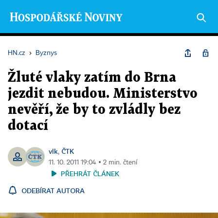
HN.cz
›
Byznys
Žluté vlaky zatím do Brna
jezdit nebudou. Ministerstvo
nevěří, že by to zvládly bez
dotací
vlk
ČTK
,
11. 10. 2011 19:04 ▪ 2 min. čtení
PŘEHRÁT ČLÁNEK
ODEBÍRAT AUTORA