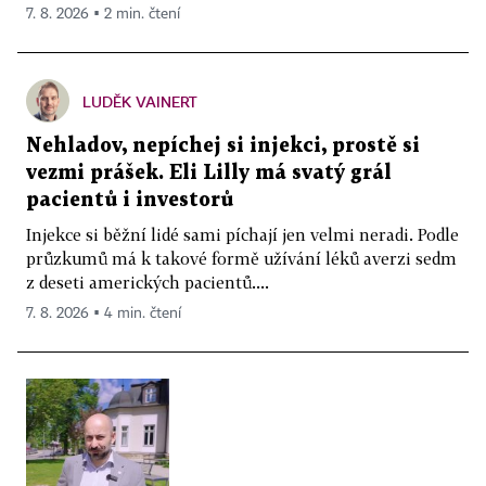
7. 8. 2026 ▪ 2 min. čtení
LUDĚK VAINERT
Nehladov, nepíchej si injekci, prostě si
vezmi prášek. Eli Lilly má svatý grál
pacientů i investorů
Injekce si běžní lidé sami píchají jen velmi neradi. Podle
průzkumů má k takové formě užívání léků averzi sedm
z deseti amerických pacientů....
7. 8. 2026 ▪ 4 min. čtení