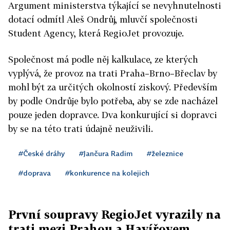
Argument ministerstva týkající se nevyhnutelnosti
dotací odmítl Aleš Ondrůj, mluvčí společnosti
Student Agency, která RegioJet provozuje.
Společnost má podle něj kalkulace, ze kterých
vyplývá, že provoz na trati Praha–Brno–Břeclav by
mohl být za určitých okolností ziskový. Především
by podle Ondrůje bylo potřeba, aby se zde nacházel
pouze jeden dopravce. Dva konkurující si dopravci
by se na této trati údajně neuživili.
#České dráhy
#Jančura Radim
#železnice
#doprava
#konkurence na kolejich
První soupravy RegioJet vyrazily na
trati mezi Prahou a Havířovem