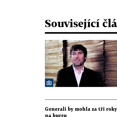
Související čl
Generali by mohla za tři rok
na burzu