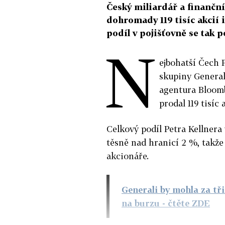
Český miliardář a finanční
dohromady 119 tisíc akcií 
podíl v pojišťovně se tak 
N
ejbohatší Čech P
skupiny Generali
agentura Bloomb
prodal 119 tisíc
Celkový podíl Petra Kellnera
těsně nad hranicí 2 %, takže 
akcionáře.
Generali by mohla za tř
na burzu
- čtěte ZDE