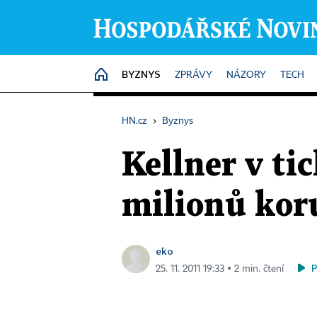
BYZNYS
HOME
ZPRÁVY
NÁZORY
TECH
HN.cz
›
Byznys
Kellner v ti
milionů kor
eko
25. 11. 2011 19:33 ▪ 2 min. čtení