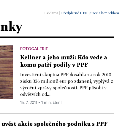
|
Předplatné HN+ je zcela bez reklam.
ánky
FOTOGALERIE
Kellner a jeho muži: Kdo vede a
komu patří podíly v PPF
Investiční skupina PPF dosáhla za rok 2010
zisku 336 milionů eur po zdanení, vyplývá z
výroční zprávy společnosti. PPF působí v
odvětvích od...
15. 7. 2011 ▪ 1 min. čtení
y uvést akcie společného podniku s PPF