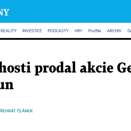
REALITY
INVESTICE
PODCASTY
HRY
PročNe
ARCHIV
D
chosti prodal akcie G
un
PŘEHRÁT ČLÁNEK