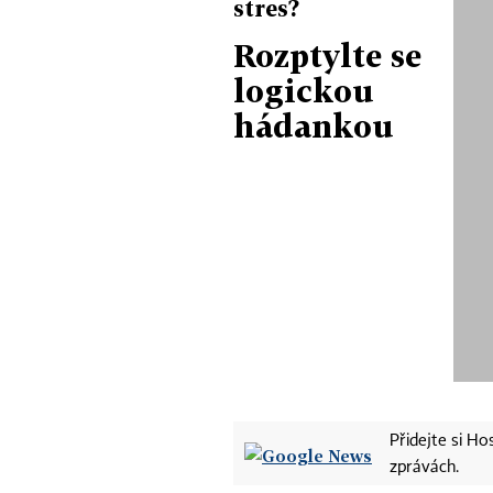
stres?
Rozptylte se
logickou
hádankou
Přidejte si H
zprávách.