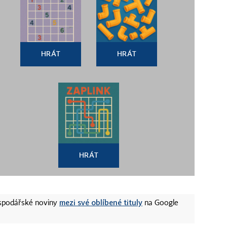
HRÁT
HRÁT
HRÁT
mezi své oblíbené tituly
ospodářské noviny
na Google