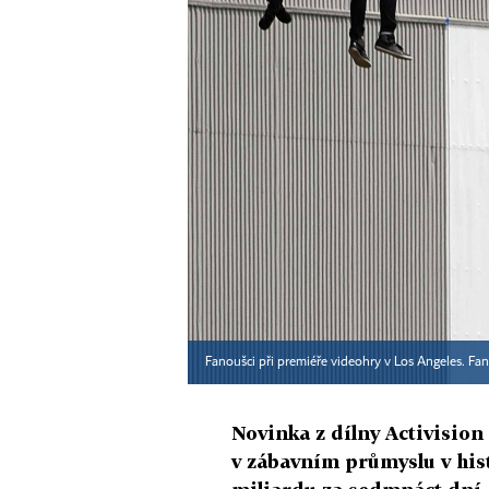
Fanoušci při premiéře videohry v Los Angeles. Fan
Novinka z dílny Activisio
v zábavním průmyslu v hist