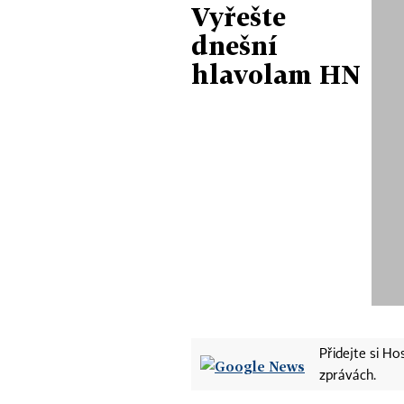
Vyřešte
dnešní
hlavolam HN
Přidejte si H
zprávách.