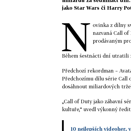
miliardu za sedmnáct dní. 
jako Star Wars či Harry Pot
N
ovinka z dílny s
nazvaná Call of 
prodávaným prod
Během šestnácti dní utratili 
Předchozí rekordman – Avatar
Předchozímu dílu série Call o
dosáhnout miliardových tržeb
„Call of Duty jako zábavní s
kultuře,“ uvedl výkonný ředit
10 nejlepších videoher, 