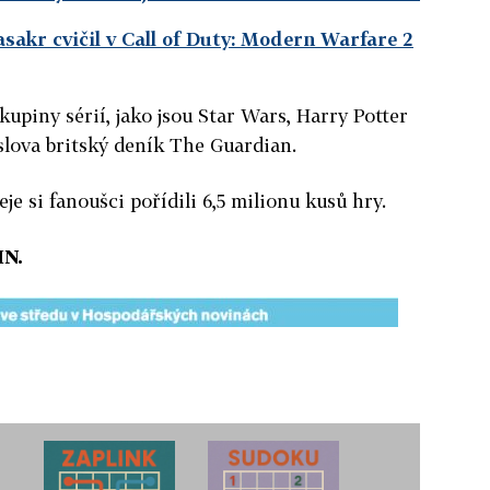
asakr cvičil v Call of Duty: Modern Warfare 2
upiny sérií, jako jsou Star Wars, Harry Potter
 slova britský deník The Guardian.
e si fanoušci pořídili 6,5 milionu kusů hry.
HN.