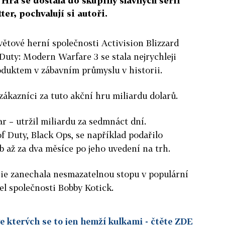
Hra se dostala do skupiny slavných sérií
ter, pochvalují si autoři.
větové herní společnosti Activision Blizzard
Duty: Modern Warfare 3 se stala nejrychleji
uktem v zábavním průmyslu v historii.
zákazníci za tuto akční hru miliardu dolarů.
 – utržil miliardu za sedmnáct dní.
f Duty, Black Ops, se například podařilo
 až za dva měsíce po jeho uvedení na trh.
érie zanechala nesmazatelnou stopu v populární
el společnosti Bobby Kotick.
ve kterých se to jen hemží kulkami
- čtěte ZDE