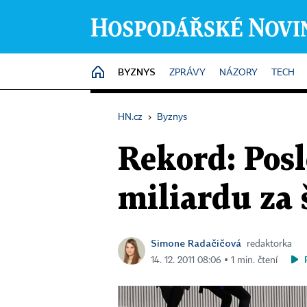
BYZNYS
HOME
ZPRÁVY
NÁZORY
TECH
HN.cz
›
Byznys
Rekord: Posl
miliardu za 
Simone Radačičová
redaktorka
14. 12. 2011 08:06 ▪ 1 min. čtení