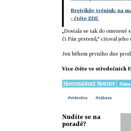
Breivikův trénink: na m
- čtěte ZDE
„Dostala se tak do omezené sk
či Pán prstenů,“ citoval jeho
Jen během prvního dne prodej
Více čtěte ve středečních 
#videohra
#zábava
Nudíte se na
poradě?