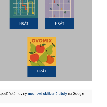
HRÁT
HRÁT
HRÁT
mezi své oblíbené tituly
ospodářské noviny
na Google