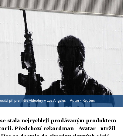
oušci při premiéře videohry v Los Angeles.
Autor ▪
Reuters
n se stala nejrychleji prodávaným produktem
orii. Předchozí rekordman - Avatar - utržil