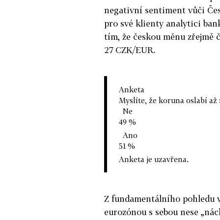
negativní sentiment vůči Čes
pro své klienty analytici ba
tím, že českou měnu zřejmě č
27 CZK/EUR.
Anketa
Myslíte, že koruna oslabí až 
Ne
49 %
Ano
51 %
Anketa je uzavřena.
Z fundamentálního pohledu va
eurozónou s sebou nese „nách