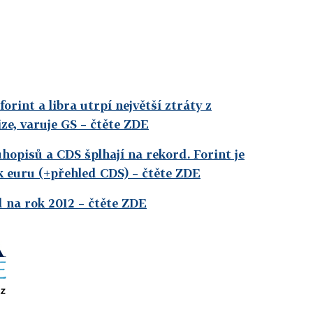
forint a libra utrpí největší ztráty z
ze, varuje GS
– čtěte ZDE
opisů a CDS šplhají na rekord. Forint je
k euru (+přehled CDS)
– čtěte ZDE
d na rok 2012
– čtěte ZDE