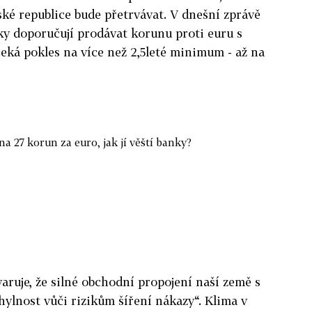
ké republice bude přetrvávat. V dnešní zprávě
nky doporučují prodávat korunu proti euru s
eká pokles na více než 2,5leté minimum - až na
na 27 korun za euro, jak jí věští banky?
ruje, že silné obchodní propojení naší země s
ylnost vůči rizikům šíření nákazy“. Klima v