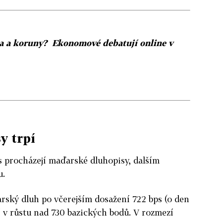
ra a koruny? Ekonomové debatují online v
y trpí
 procházejí maďarské dluhopisy, dalším
u.
rský dluh po včerejším dosažení 722 bps (o den
í v růstu nad 730 bazických bodů. V rozmezí