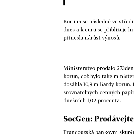
Koruna se následně ve středu
dnes a k euru se přibližuje 
přinesla nárůst výnosů.
Ministerstvo prodalo 273denn
korun, což bylo také minist
dosáhla 10,9 miliardy korun.
srovnatelných cenných papír
dnešních 1,02 procenta.
SocGen: Prodávejt
Francouzská bankovní skupin