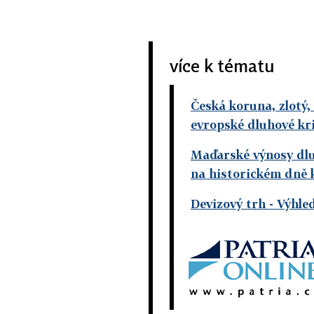
více k tématu
Česká koruna, zlotý, 
evropské dluhové kri
Maďarské výnosy dluh
na historickém dně 
Devizový trh - Výhle