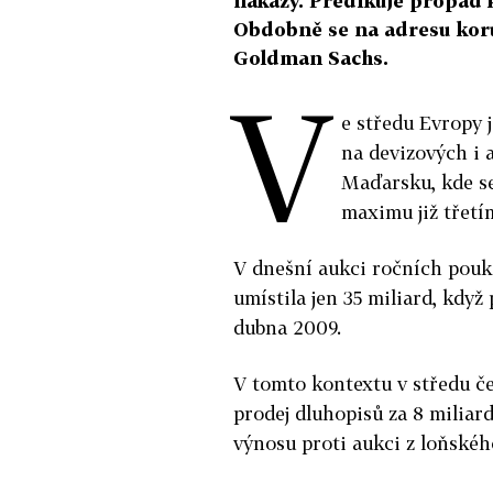
nákazy. Predikuje propad 
Obdobně se na adresu koru
Goldman Sachs.
V
e středu Evropy 
na devizových i a
Maďarsku, kde se
maximu již třetím
V dnešní aukci ročních pouká
umístila jen 35 miliard, když
dubna 2009.
V tomto kontextu v středu č
prodej dluhopisů za 8 miliar
výnosu proti aukci z loňského