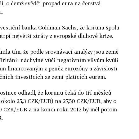
ší, o čemž svědčí propad eura na čerstvá
u.
nvestiční banka Goldman Sachs, že koruna spolu
utrpí největší ztráty z evropské dluhové krize.
ila tím, že podle srovnávací analýzy jsou země
Británii náchylné vůči negativním vlivům kvůli
m financovaným z peněz eurozóny a závislosti
ních investicích ze zemí platících eurem.
osince odhadl, že korunu čeká do tří měsíců
í okolo 25,3 CZK/EUR) na 27,50 CZK/EUR, aby o
7,0 CZK/EUR a na konci roku 2012 by měl potom
R.