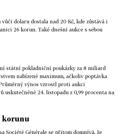
 vůči dolaru dostala nad 20 Kč, kde zůstává i
hranici 26 korun. Také dnešní aukce s sebou
í státní pokladniční poukázky za 8 miliard
erstvem nabízené maximum, ačkoliv poptávka
 Průměrný výnos vzrostl proti aukci
ů uskutečněné 24. listopadu z 0,99 procenta na
e korunu
a Société Générale se přitom domnívá, že