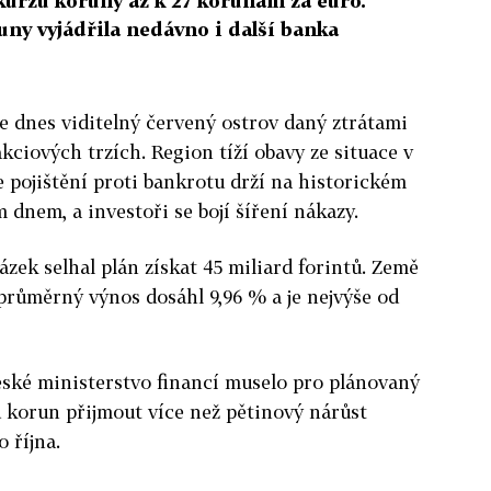
kurzu koruny až k 27 korunám za euro.
ny vyjádřila nedávno i další banka
je dnes viditelný červený ostrov daný ztrátami
kciových trzích. Region tíží obavy ze situace v
 pojištění proti bankrotu drží na historickém
 dnem, a investoři se bojí šíření nákazy.
zek selhal plán získat 45 miliard forintů. Země
 průměrný výnos dosáhl 9,96 % a je nejvýše od
eské ministerstvo financí muselo pro plánovaný
d korun přijmout více než pětinový nárůst
 října.