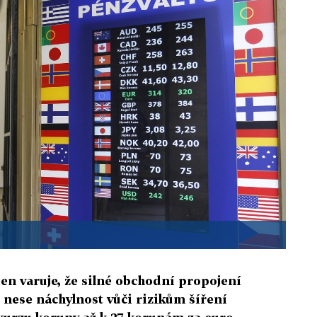
n varuje, že silné obchodní propojení
 nese náchylnost vůči rizikům šíření