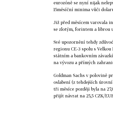
eurozóně se nyní nijak nelep
15měsíční minima vůči dolar
Již před měsícem varovala i
se zlotým, forintem a librou 
Své upozornění tehdy zdůvodn
regionu CE-3 spolu s Velkou 
státním a bankovním závazků
na vývozu a přímých zahranič
Goldman Sachs v polovině pr
oslabení (z tehdejších úrovn
tři měsíce později byla na 2
přijít návrat na 25,5 CZK/EU