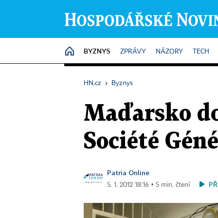
BYZNYS
HOME
ZPRÁVY
NÁZORY
TECH
HN.cz
›
Byznys
Maďarsko do
Société Géné
Patria Online
PŘ
5. 1. 2012 18:16 ▪ 5 min. čtení