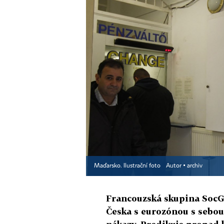
Maďarsko. Ilustrační foto
Autor ▪
archiv
Francouzská skupina SocGe
Česka s eurozónou s sebou