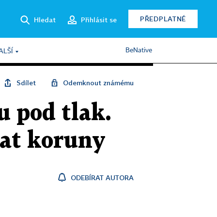
PŘEDPLATNÉ
Hledat
Přihlásit se
BeNative
ALŠÍ
Sdílet
Odemknout známému
 pod tlak.
vat koruny
ODEBÍRAT AUTORA