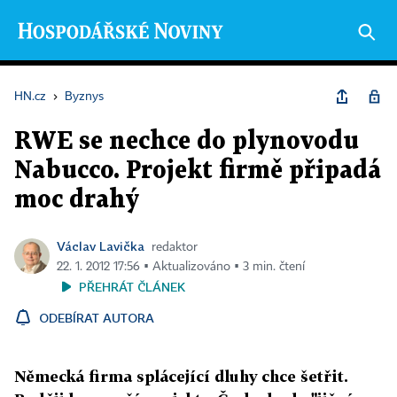
HN.cz
›
Byznys
RWE se nechce do plynovodu
Nabucco. Projekt firmě připadá
moc drahý
Václav Lavička
redaktor
22. 1. 2012 17:56 ▪ Aktualizováno ▪ 3 min. čtení
PŘEHRÁT ČLÁNEK
ODEBÍRAT AUTORA
Německá firma splácející dluhy chce šetřit.