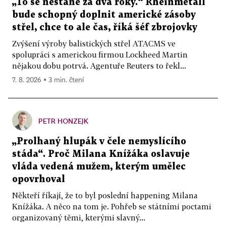
„To se nestane za dva roky.“ Rheinmetall
bude schopný doplnit americké zásoby
střel, chce to ale čas, říká šéf zbrojovky
Zvýšení výroby balistických střel ATACMS ve
spolupráci s americkou firmou Lockheed Martin
nějakou dobu potrvá. Agentuře Reuters to řekl...
7. 8. 2026 ▪ 3 min. čtení
PETR HONZEJK
„Prolhaný hlupák v čele nemyslícího
stáda“. Proč Milana Knížáka oslavuje
vláda vedená mužem, kterým umělec
opovrhoval
Někteří říkají, že to byl poslední happening Milana
Knížáka. A něco na tom je. Pohřeb se státními poctami
organizovaný těmi, kterými slavný...