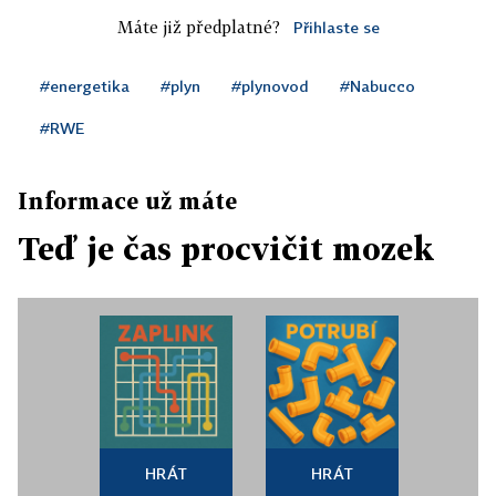
Máte již předplatné?
Přihlaste se
#energetika
#plyn
#plynovod
#Nabucco
#RWE
Informace už máte
Teď je čas procvičit mozek
HRÁT
HRÁT