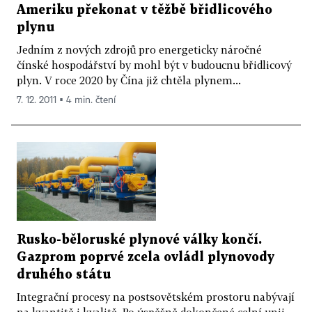
Ameriku překonat v těžbě břidlicového
plynu
Jedním z nových zdrojů pro energeticky náročné
čínské hospodářství by mohl být v budoucnu břidlicový
plyn. V roce 2020 by Čína již chtěla plynem...
7. 12. 2011 ▪ 4 min. čtení
Rusko-běloruské plynové války končí.
Gazprom poprvé zcela ovládl plynovody
druhého státu
Integrační procesy na postsovětském prostoru nabývají
na kvantitě i kvalitě. Po úspěšně dokončené celní unii