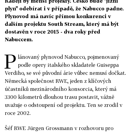
Raději by menší projekty. Česko bude "jižní
plyn" odebírat i v případě, že Nabucco padne.
Plynovod má navíc přímou konkurenci v
dalším projektu South Stream, který má být
dostavěn v roce 2015 - dva roky před
Nabuccem.
P
lánovaný plynovod Nabucco, pojmenovaný
podle opery italského skladatele Guiseppa
Verdiho, se své původní árie vůbec nemusí dočkat.
Německá společnost RWE, jeden z klíčových
účastníků mezinárodního konsorcia, který má
3300 kilometrů dlouhou trasu postavit, vážně
uvažuje o odstoupení od projektu. Ten se zrodil v
roce 2002.
Šéf RWE Jürgen Grossmann v rozhovoru pro