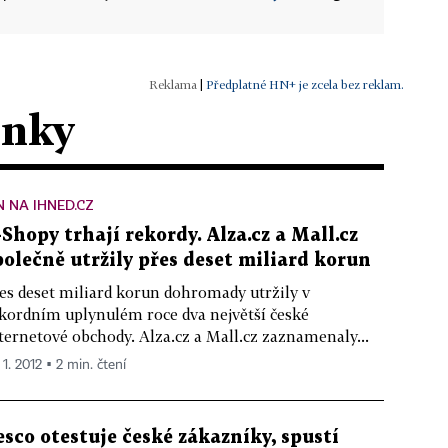
|
Předplatné HN+ je zcela bez reklam.
ánky
N NA IHNED.CZ
-Shopy trhají rekordy. Alza.cz a Mall.cz
polečně utržily přes deset miliard korun
es deset miliard korun dohromady utržily v
kordním uplynulém roce dva největší české
ternetové obchody. Alza.cz a Mall.cz zaznamenaly...
 1. 2012 ▪ 2 min. čtení
esco otestuje české zákazníky, spustí