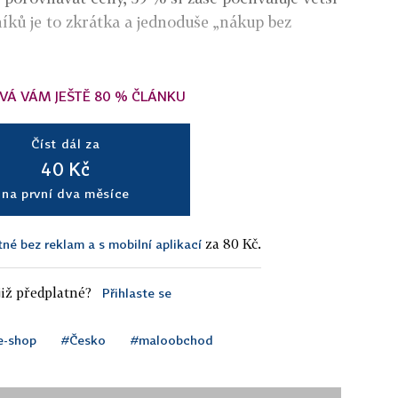
íků je to zkrátka a jednoduše „nákup bez
VÁ VÁM JEŠTĚ 80 % ČLÁNKU
Číst dál za
40 Kč
na první dva měsíce
za 80 Kč.
tné bez reklam a s mobilní aplikací
iž předplatné?
Přihlaste se
e-shop
#Česko
#maloobchod