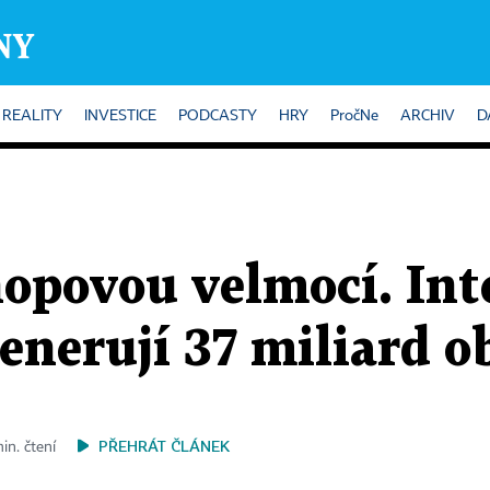
REALITY
INVESTICE
PODCASTY
HRY
PročNe
ARCHIV
D
hopovou velmocí. In
enerují 37 miliard o
PŘEHRÁT ČLÁNEK
in. čtení