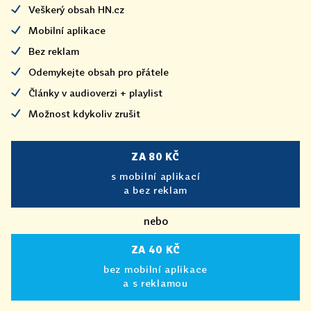
Veškerý obsah HN.cz
Mobilní aplikace
Bez reklam
Odemykejte obsah pro přátele
Články v audioverzi + playlist
Možnost kdykoliv zrušit
ZA 80 KČ
s mobilní aplikací
a bez reklam
nebo
ZA 40 KČ
bez mobilní aplikace
a s reklamou