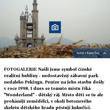
Autor ▪
Karel Tinl
FOTOGALERIE Našli jsme symbol čínské
realitní bubliny - nedostavěný zábavní park
nedaleko Pekingu. Peníze na jeho stavbu došly
v roce 1998. I dnes se tomuto místu říká
"Wonderland" - dětský ráj. Místo dětí se tu ale
prohánějí zemědělci, v okolí betonového
skeletu dětského hradu pěstují kukuřici.