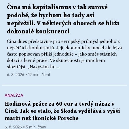
Čína má kapitalismus v tak surové
podobě, že bychom ho tady asi
nepřežili. V některých oborech se blíží
dokonalé konkurenci
Čína dnes představuje pro evropský průmysl jednoho z
největších konkurentů. Její ekonomický model ale bývá
často popisován příliš jednoduše – jako směs státních
dotací a levné práce. Ve skutečnosti je mnohem
složitější. „Nazývám ho...
6. 8. 2026 ▪ 12 min. čtení
ANALÝZA
Hodinová práce za 60 eur a tvrdý náraz v
Číně. Jak se stalo, že Škoda vydělává s vyšší
marží než ikonické Porsche
6. 8. 2026 ▪ 5 min. čtení