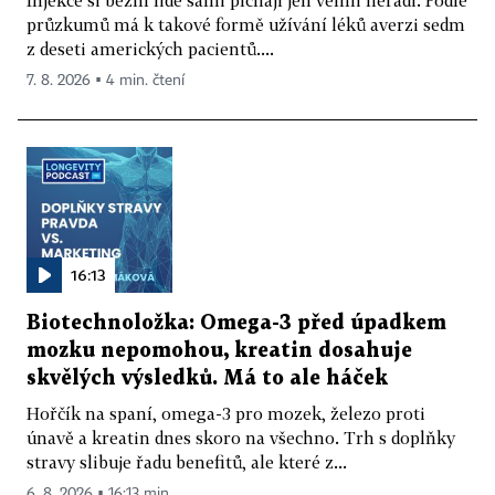
Injekce si běžní lidé sami píchají jen velmi neradi. Podle
průzkumů má k takové formě užívání léků averzi sedm
z deseti amerických pacientů....
7. 8. 2026 ▪ 4 min. čtení
16:13
Biotechnoložka: Omega-3 před úpadkem
mozku nepomohou, kreatin dosahuje
skvělých výsledků. Má to ale háček
Hořčík na spaní, omega-3 pro mozek, železo proti
únavě a kreatin dnes skoro na všechno. Trh s doplňky
stravy slibuje řadu benefitů, ale které z...
6. 8. 2026 ▪ 16:13 min.