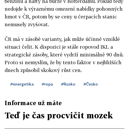
benzínu a nafty na burze v Rotterdamu. Pokud tedy
nedojde k výraznému omezení nabídky pohonných
hmot v ČR, potom by se ceny u čerpacích stanic
nemusely zvyšovat.
ČR má v zásobě varianty, jak může účinně vzniklé
situaci čelit. K dispozici je stále ropovod IKL a
strategické zásoby, které vydrží minimálně 90 dnů.
Proto si nemyslím, že by tento faktor v nejbližších
dnech způsobil skokový růst cen.
#energetika
#ropa
#Rusko
#Česko
Informace už máte
Teď je čas procvičit mozek