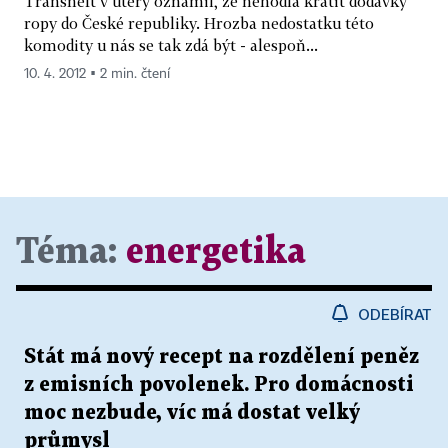
Transněfť v úterý oznámil, že nehodlá krátit dodávky
ropy do České republiky. Hrozba nedostatku této
komodity u nás se tak zdá být - alespoň...
10. 4. 2012 ▪ 2 min. čtení
Téma:
energetika
ODEBÍRAT
Stát má nový recept na rozdělení peněz
z emisních povolenek. Pro domácnosti
moc nezbude, víc má dostat velký
průmysl