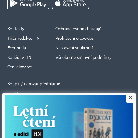
Kontakty
Ochrana osobních údajů
Tiráž redakce HN
Prohlášení o cookies
Economia
Nastavení soukromí
Kariéra v HN
Všeobecné smluvní podmínky
Ceník inzerce
Koupit / darovat předplatné
Eventy
×
Newslettery
RSS kanály
Autorská práva vykonává vydavatel. Bez písemného svolení vydavatele je