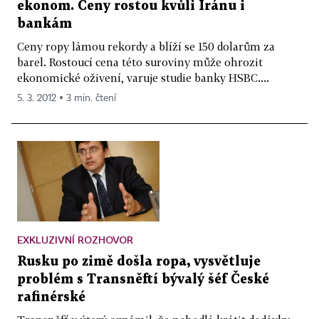
ekonom. Ceny rostou kvůli Íránu i
bankám
Ceny ropy lámou rekordy a blíží se 150 dolarům za
barel. Rostoucí cena této suroviny může ohrozit
ekonomické oživení, varuje studie banky HSBC....
5. 3. 2012 ▪ 3 min. čtení
EXKLUZIVNÍ ROZHOVOR
Rusku po zimě došla ropa, vysvětluje
problém s Transněftí bývalý šéf České
rafinérské