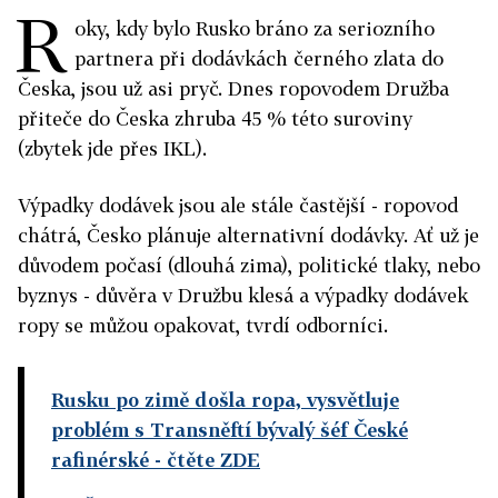
R
oky, kdy bylo Rusko bráno za seriozního
partnera při dodávkách černého zlata do
Česka, jsou už asi pryč. Dnes ropovodem Družba
přiteče do Česka zhruba 45 % této suroviny
(zbytek jde přes IKL).
Výpadky dodávek jsou ale stále častější - ropovod
chátrá, Česko plánuje alternativní dodávky. Ať už je
důvodem počasí (dlouhá zima), politické tlaky, nebo
byznys - důvěra v Družbu klesá a výpadky dodávek
ropy se můžou opakovat, tvrdí odborníci.
Rusku po zimě došla ropa, vysvětluje
problém s Transněftí bývalý šéf České
rafinérské
- čtěte ZDE