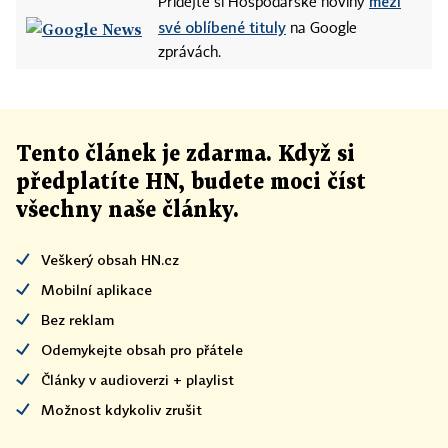
mezi
Přidejte si Hospodářské noviny
své oblíbené tituly
na Google
zprávách.
Tento článek
je
zdarma. Když si
předplatíte HN, budete moci číst
všechny naše články
.
Veškerý obsah HN.cz
Mobilní aplikace
Bez reklam
Odemykejte obsah pro přátele
Články v audioverzi + playlist
Možnost kdykoliv zrušit