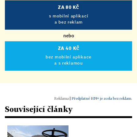
ZA 80 KČ
s mobilní aplikací
a bez reklam
nebo
ZA 40 KČ
bez mobilní aplikace
a s reklamou
|
Předplatné HN+ je zcela bez reklam.
Související články