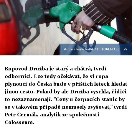
Autor ▪
René Volfík / FOTOREPO.cz
Ropovod Družba je starý a chátrá, tvrdí
odborníci. Lze tedy očekávat, že si ropa
plynoucí do Česka bude v příštích letech hledat
jinou cestu. Pokud by ale Družba vyschla, řidiči
to nezaznamenají. "Ceny u čerpacích stanic by
se v takovém případě nemusely zvyšovat," tvrdí
Petr Čermák, analytik ze společnosti
Colosseum.