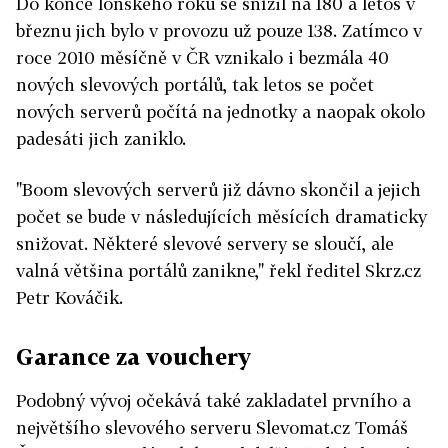
Do konce loňského roku se snížil na 180 a letos v
březnu jich bylo v provozu už pouze 138. Zatímco v
roce 2010 měsíčně v ČR vznikalo i bezmála 40
nových slevových portálů, tak letos se počet
nových serverů počítá na jednotky a naopak okolo
padesáti jich zaniklo.
"Boom slevových serverů již dávno skončil a jejich
počet se bude v následujících měsících dramaticky
snižovat. Některé slevové servery se sloučí, ale
valná většina portálů zanikne," řekl ředitel Skrz.cz
Petr Kováčik.
Garance za vouchery
Podobný vývoj očekává také zakladatel prvního a
největšího slevového serveru Slevomat.cz Tomáš