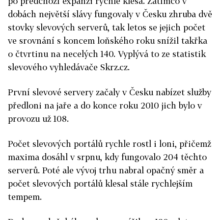
po předchozí expanzi rychle klesá. Zatímco v
dobách největší slávy fungovaly v Česku zhruba dvě
stovky slevových serverů, tak letos se jejich počet
ve srovnání s koncem loňského roku snížil takřka
o čtvrtinu na necelých 140. Vyplývá to ze statistik
slevového vyhledávače Skrz.cz.
První slevové servery začaly v Česku nabízet služby
předloni na jaře a do konce roku 2010 jich bylo v
provozu už 108.
Počet slevových portálů rychle rostl i loni, přičemž
maxima dosáhl v srpnu, kdy fungovalo 204 těchto
serverů. Poté ale vývoj trhu nabral opačný směr a
počet slevových portálů klesal stále rychlejším
tempem.