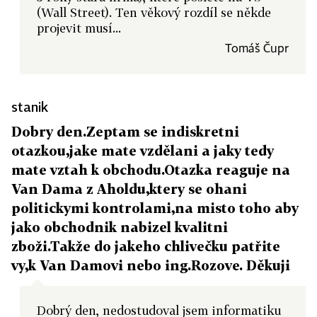
(Wall Street). Ten věkový rozdíl se někde
projevit musí...
Tomáš Čupr
stanik
Dobry den.Zeptam se indiskretni
otazkou,jake mate vzdělani a jaky tedy
mate vztah k obchodu.Otazka reaguje na
Van Dama z Aholdu,ktery se ohani
politickymi kontrolami,na misto toho aby
jako obchodnik nabizel kvalitni
zboži.Takže do jakeho chlivečku patřite
vy,k Van Damovi nebo ing.Rozove. Děkuji
Dobrý den, nedostudoval jsem informatiku