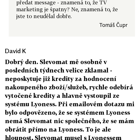
předat message - znamená to, že TV
marketing je špatny? Ne, znamená to, že
jste to neudělal dobře.
Tomáš Čupr
David K
Dobrý den. Slevomat mě osobně v
posledních týdnech velice zklamal -
neposkytuje již kredity za hodnocení
nakoupeného zboží/služeb, rychle odebírá
vytočené kredity a hlavně vystoupil ze
systému Lyoness. Při emailovém dotazu mi
bylo odpovězeno, že se systémem Lyoness
nemá Slevomat nic společného, že se mám
obrátit přímo na Lyoness. To je ale
hloupost, Slevomat musel s Lyonessem