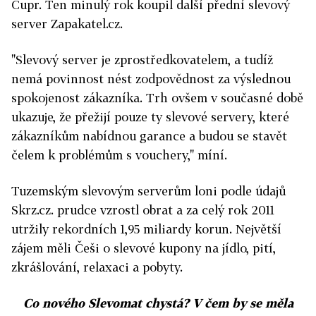
Čupr. Ten minulý rok koupil další přední slevový
server Zapakatel.cz.
"Slevový server je zprostředkovatelem, a tudíž
nemá povinnost nést zodpovědnost za výslednou
spokojenost zákazníka. Trh ovšem v současné době
ukazuje, že přežijí pouze ty slevové servery, které
zákazníkům nabídnou garance a budou se stavět
čelem k problémům s vouchery," míní.
Tuzemským slevovým serverům loni podle údajů
Skrz.cz. prudce vzrostl obrat a za celý rok 2011
utržily rekordních 1,95 miliardy korun. Největší
zájem měli Češi o slevové kupony na jídlo, pití,
zkrášlování, relaxaci a pobyty.
Co nového Slevomat chystá? V čem by se měla