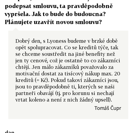
podepsat smlouvu, ta pravděpodobně
vypršela. Jak to bude do budoucna?
Plánujete uzavřít novou smlouvu?
Dobrý den, s Lyoness budeme v brzké době
opět spolupracovat. Co se kreditů týče, tak
se chceme soustředit na jiné benefity než
jen ty cenové, což je ostatně to co zákazníci
chtějí. Jen málo zákazníků považovalo za
motivační dostat za tisícový nákup max. 20
kreditů (= Kč). Pokud takoví zákazníci jsou,
jsou to pravděpodobně ti, kterých se naši
partneři obavájí (tj. pro korunu si nechají
vrtat koleno a není z nich žádný upsell).
Tomáš Čupr
dan