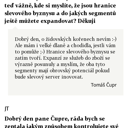
teď vážně, kde si myslíte, že jsou hranice
slevového byznysu a do jakých segmentů
ještě můžete expandovat? Děkuji
Dobrý den, o židovských kořenech nevím :-)
Ale mám i velké dlaně a chodidla, jestli vám
to pomůže ;-) Hranice slevového byznysu se
zatím tvoří. Expanzí ze služeb do zboží se
výrazně posunuly a myslím, že oba tyto
segmenty mají obrovský potenciál pokud
bude slevový server inovovat.
Tomáš Čupr
JT
Dobrý den pane Čupre, ráda bych se
zeptala jakým způsobem kontrolujete své