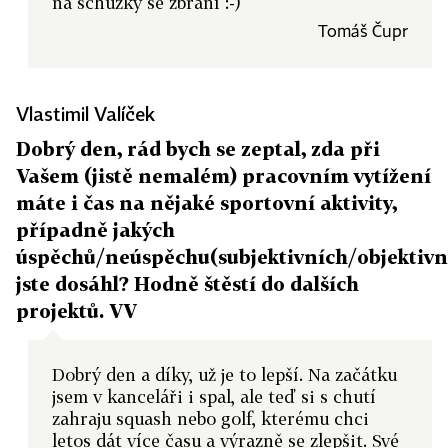
na schůzky se zbraní :-)
Tomáš Čupr
Vlastimil Valíček
Dobrý den, rád bych se zeptal, zda při
Vašem (jistě nemalém) pracovním vytížení
máte i čas na nějaké sportovní aktivity,
případně jakých
úspěchů/neúspěchu(subjektivních/objektivn
jste dosáhl? Hodně štěstí do dalších
projektů. VV
Dobrý den a díky, už je to lepší. Na začátku
jsem v kanceláři i spal, ale teď si s chutí
zahraju squash nebo golf, kterému chci
letos dát více času a výrazně se zlepšit. Své