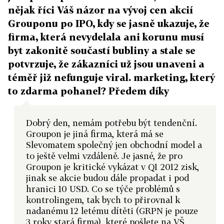
nějak říci Váš názor na vývoj cen akcií
Grouponu po IPO, kdy se jasně ukazuje, že
firma, která nevydelala ani korunu musí
byt zakonitě součastí bubliny a stale se
potvrzuje, že zákazníci už jsou unaveni a
téměř již nefunguje viral. marketing, který
to zdarma pohanel? Předem díky
Dobrý den, nemám potřebu být tendenční.
Groupon je jiná firma, která má se
Slevomatem společný jen obchodní model a
to ještě velmi vzdáleně. Je jasné, že pro
Groupon je kritické vykázat v Q1 2012 zisk,
jinak se akcie budou dále propadat i pod
hranici 10 USD. Co se týče problémů s
kontrolingem, tak bych to přirovnal k
nadanému 12 letému dítěti (GRPN je pouze
3 roky stará firma), které pošlete na VŠ