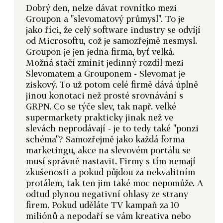
Dobrý den, nelze dávat rovnítko mezi
Groupon a "slevomatový průmysl". To je
jako říci, že celý software industry se odvíjí
od Microsoftu, což je samozřejmě nesmysl.
Groupon je jen jedna firma, byť velká.
Možná stačí zmínit jedinný rozdíl mezi
Slevomatem a Grouponem - Slevomat je
ziskový. To už potom celé firmě dává úplně
jinou konotaci než prosté srovnávání s
GRPN. Co se týče slev, tak např. velké
supermarkety prakticky jinak než ve
slevách neprodávají - je to tedy také "ponzi
schéma"? Samozřejmě jako každá forma
marketingu, akce na slevovém portálu se
musí správně nastavit. Firmy s tím nemají
zkušenosti a pokud půjdou za nekvalitním
protálem, tak ten jim také moc nepomůže. A
odtud plynou negativní ohlasy ze strany
firem. Pokud uděláte TV kampaň za 10
miliónů a nepodaří se vám kreativa nebo