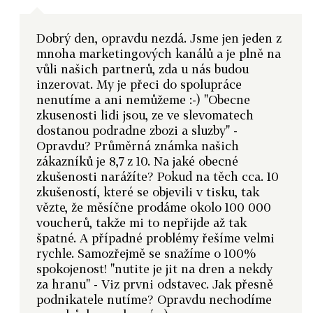
Dobrý den, opravdu nezdá. Jsme jen jeden z
mnoha marketingových kanálů a je plně na
vůli našich partnerů, zda u nás budou
inzerovat. My je přeci do spolupráce
nenutíme a ani nemůžeme :-) "Obecne
zkusenosti lidi jsou, ze ve slevomatech
dostanou podradne zbozi a sluzby" -
Opravdu? Průměrná známka našich
zákazníků je 8,7 z 10. Na jaké obecné
zkušenosti narážíte? Pokud na těch cca. 10
zkušeností, které se objevili v tisku, tak
vězte, že měsíčne prodáme okolo 100 000
voucherů, takže mi to nepřijde až tak
špatné. A případné problémy řešíme velmi
rychle. Samozřejmě se snažíme o 100%
spokojenost! "nutite je jit na dren a nekdy
za hranu" - Viz prvni odstavec. Jak přesně
podnikatele nutíme? Opravdu nechodíme