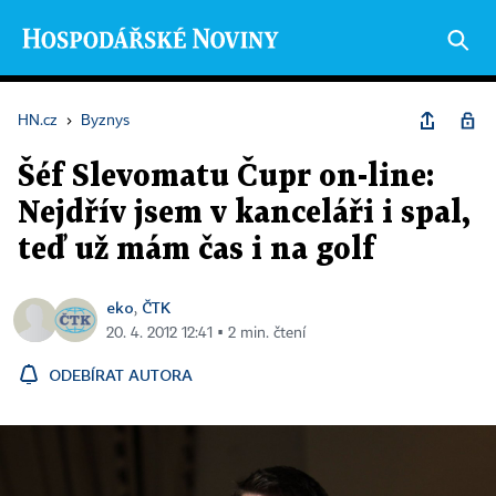
HN.cz
›
Byznys
Šéf Slevomatu Čupr on-line:
Nejdřív jsem v kanceláři i spal,
teď už mám čas i na golf
eko
ČTK
,
20. 4. 2012 12:41 ▪ 2 min. čtení
ODEBÍRAT AUTORA