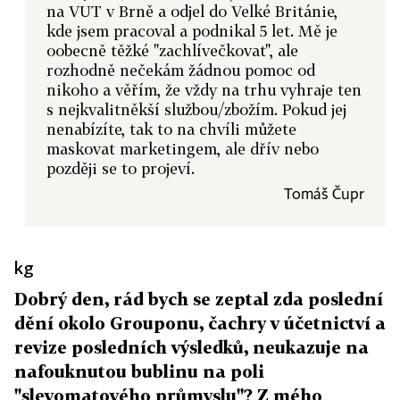
na VUT v Brně a odjel do Velké Británie,
kde jsem pracoval a podnikal 5 let. Mě je
oobecně těžké "zachlívečkovat", ale
rozhodně nečekám žádnou pomoc od
nikoho a věřím, že vždy na trhu vyhraje ten
s nejkvalitněkší službou/zbožím. Pokud jej
nenabízíte, tak to na chvíli můžete
maskovat marketingem, ale dřív nebo
později se to projeví.
Tomáš Čupr
kg
Dobrý den, rád bych se zeptal zda poslední
dění okolo Grouponu, čachry v účetnictví a
revize posledních výsledků, neukazuje na
nafouknutou bublinu na poli
"slevomatového průmyslu"? Z mého