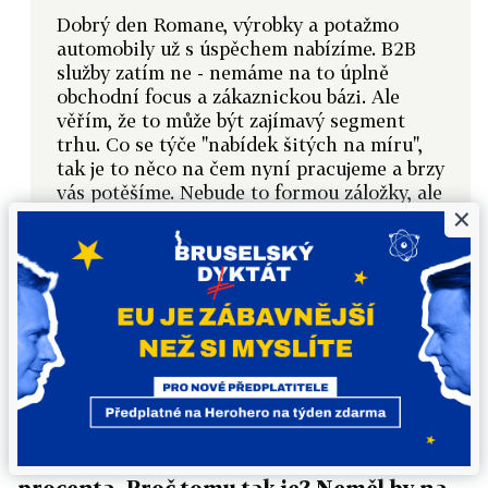
Dobrý den Romane, výrobky a potažmo
automobily už s úspěchem nabízíme. B2B
služby zatím ne - nemáme na to úplně
obchodní focus a zákaznickou bázi. Ale
věřím, že to může být zajímavý segment
trhu. Co se týče "nabídek šitých na míru",
tak je to něco na čem nyní pracujeme a brzy
vás potěšíme. Nebude to formou záložky, ale
×
mnohem mnohem elegantnější řešení :-)
Hezký den i Vám!
Tomáš Čupr
Iveta
Dobrý den, píšete, že existuje procento
poukazů, které se nevyužije. Slyšela jsem,
že z těchto poukazů si také berete určitá
procenta. Proč tomu tak je? Neměl by na