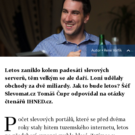
Autor ▪
René Volfík
Letos zaniklo kolem padesáti slevových
serverů, těm velkým se ale daří. Loni udělaly
obchody za dvě miliardy. Jak to bude letos? Šéf
Slevomat.cz Tomáš Čupr odpovídal na otázky
čtenářů IHNED.cz.
P
očet slevových portálů, které se před dvěma
roky staly hitem tuzemského internetu, letos