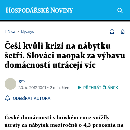
HN.cz
›
Byznys
Češi kvůli krizi na nábytku
šetří. Slováci naopak za výbavu
domácností utrácejí víc
grs
PŘEHRÁT ČLÁNEK
30. 4. 2012 10:11 ▪ 2 min. čtení
ODEBÍRAT AUTORA
České domácnosti v loňském roce snížily
útraty za nábytek meziročně o 4,3 procenta na