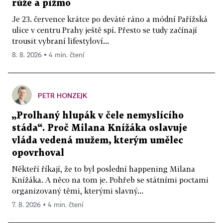
růže a pižmo
Je 23. července krátce po deváté ráno a módní Pařížská
ulice v centru Prahy ještě spí. Přesto se tudy začínají
trousit vybraní lifestyloví...
8. 8. 2026 ▪ 4 min. čtení
PETR HONZEJK
„Prolhaný hlupák v čele nemyslícího
stáda“. Proč Milana Knížáka oslavuje
vláda vedená mužem, kterým umělec
opovrhoval
Někteří říkají, že to byl poslední happening Milana
Knížáka. A něco na tom je. Pohřeb se státními poctami
organizovaný těmi, kterými slavný...
7. 8. 2026 ▪ 4 min. čtení