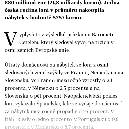
880 milionů eur (21,8 miliardy korun). Jedna
česká rodina loni v průměru nakoupila
nábytek v hodnotě 5257 korun.
V
yplývá to z výsledků průzkumu Barometr
Cetelem, který sledoval vývoj na trzích v
osmi zemích Evropské unie.
Útraty domácností za nábytek se loni z osmi
sledovaných zemí zvýšily ve Francii, Německu a na
Slovensku. Ve Francii meziročně vzrostly o 2,1
procenta, v Německu o 2,5 procenta a na
Slovensku o pět procent. Naopak největší pokles
loni vykázalo Španělsko, kde se výdaje domácností
za nábytek meziročně propadly o 25 procent. V
Itálii klesly o jedno procento, v Portugalsku o 0,6
procenta a v Maďarsku o 8,7 procenta.