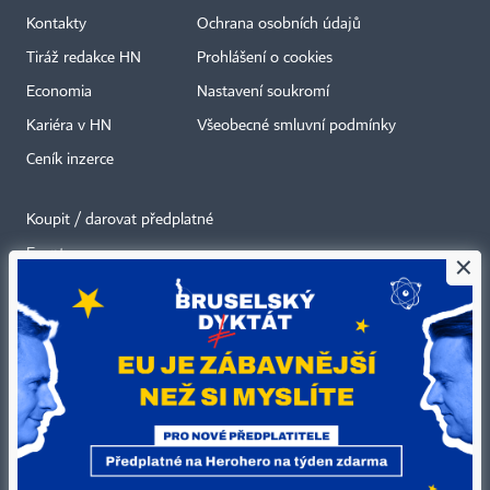
Kontakty
Ochrana osobních údajů
Tiráž redakce HN
Prohlášení o cookies
Economia
Nastavení soukromí
Kariéra v HN
Všeobecné smluvní podmínky
Ceník inzerce
Koupit / darovat předplatné
Eventy
×
Newslettery
RSS kanály
Autorská práva vykonává vydavatel. Bez písemného svolení vydavatele je
zakázáno jakékoli užití částí nebo celku díla, zejména rozmnožování a šíření
jakýmkoli způsobem, mechanickým nebo elektronickým, v českém nebo
jiném jazyce. Bez souhlasu vydavatele je zakázáno též rozmnožování
obsahu pro účely automatizované analýzy textů nebo dat