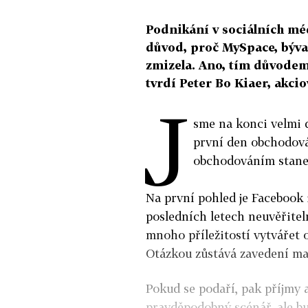
Podnikání v sociálních méd
důvod, proč MySpace, býval
zmizela. Ano, tím důvodem 
tvrdí Peter Bo Kiaer, akci
J
sme na konci velmi d
první den obchodová
obchodováním stan
Na první pohled je Facebook i
posledních letech neuvěřiteln
mnoho příležitostí vytvářet 
Otázkou zůstává zavedení mal
Pokud se podaří, pak příjmy a
pravděpodobný scénář, ale bu