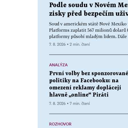
Podle soudu v Novém Me
zisky před bezpečím uži
Soud v americkém státě Nové Mexiko v
Platforms zaplatit 567 milionů dolarů (
platformy působí mladým lidem. Dále fi
7. 8. 2026 ▪ 2 min. čtení
ANALÝZA
První volby bez sponzorovan
politiky na Facebooku: na
omezení reklamy doplácejí
hlavně „online“ Piráti
7. 8. 2026 ▪ 7 min. čtení
ROZHOVOR