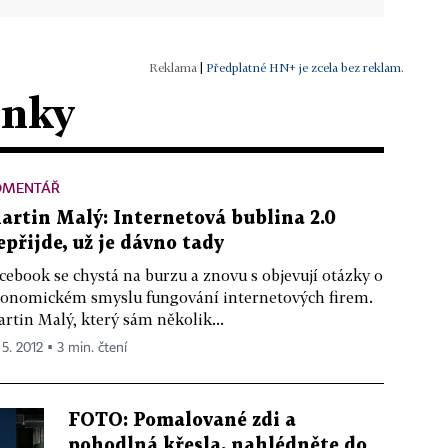
|
Předplatné HN+ je zcela bez reklam.
ánky
OMENTÁŘ
artin Malý: Internetová bublina 2.0
epřijde, už je dávno tady
cebook se chystá na burzu a znovu s objevují otázky o
onomickém smyslu fungování internetových firem.
rtin Malý, který sám několik...
 5. 2012 ▪ 3 min. čtení
FOTO: Pomalované zdi a
pohodlná křesla, nahlédněte do