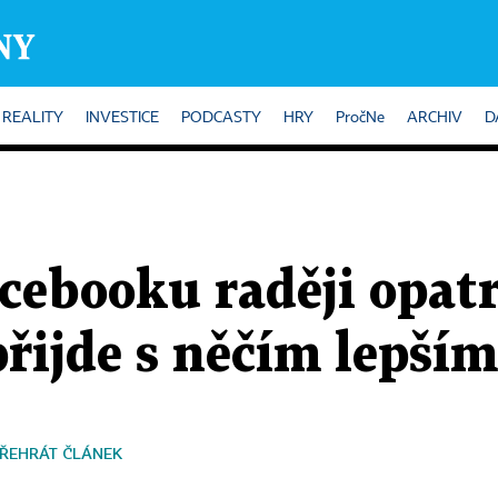
REALITY
INVESTICE
PODCASTY
HRY
PročNe
ARCHIV
D
cebooku raději opat
přijde s něčím lepším
ŘEHRÁT ČLÁNEK