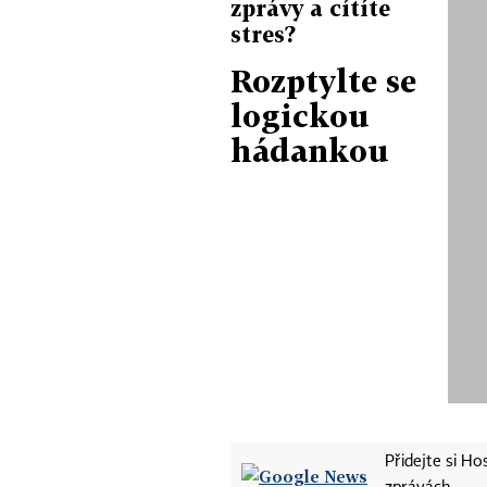
zprávy a cítíte
stres?
Rozptylte se
logickou
hádankou
Přidejte si H