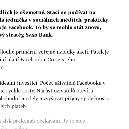
iích je ošemetné. Stačí se podívat na
á jednička v sociálních médiích, prakticky
je Facebook. To by se mohlo stát znovu,
ový stratég Saxo Bank.
louhé primární veřejné nabídky akcií. Pátek je
ní akcií Facebooku. Co se s jeho
e?
deální investicí. Počet uživatelů Facebooku v
ě rychle roste. Nárůst uživatelů otevírá
obchodní modely a zvyšovat příjmy společnosti.
ých plateb.
 zisk překonají očekávání. Je to sice
ďte trpěliví.