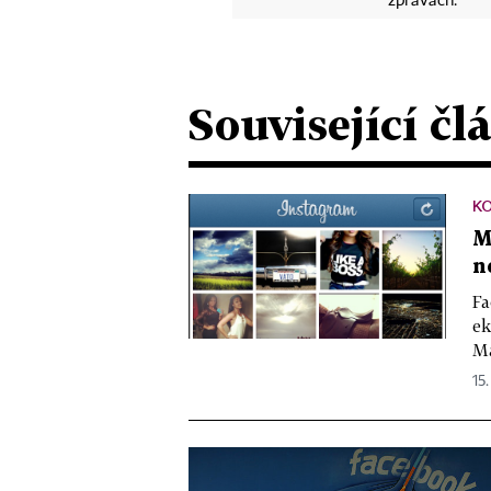
zprávách.
Související čl
K
M
n
Fa
ek
Ma
15.