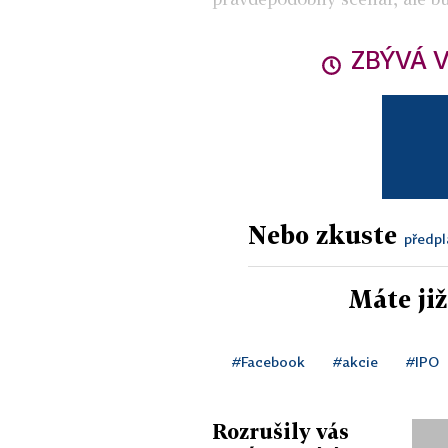
ZBÝVÁ V
Nebo zkuste
předpl
Máte ji
#Facebook
#akcie
#IPO
Rozrušily vás