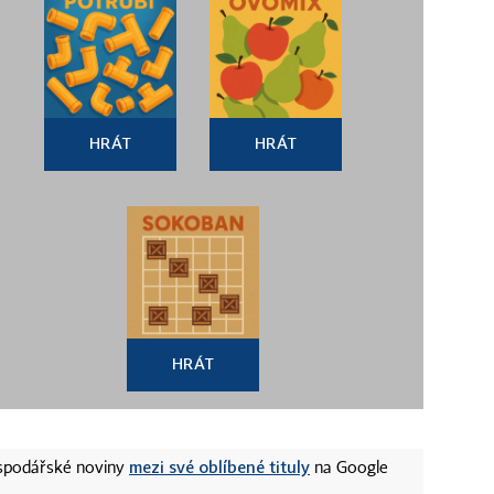
HRÁT
HRÁT
HRÁT
mezi své oblíbené tituly
ospodářské noviny
na Google