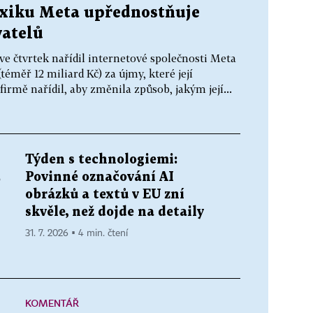
xiku Meta upřednostňuje
vatelů
e čtvrtek nařídil internetové společnosti Meta
téměř 12 miliard Kč) za újmy, které její
rmě nařídil, aby změnila způsob, jakým její...
Týden s technologiemi:
Povinné označování AI
é
obrázků a textů v EU zní
skvěle, než dojde na detaily
31. 7. 2026 ▪ 4 min. čtení
KOMENTÁŘ