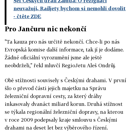
Šéf Českých drah Žaluda: O rezignaci
neuvažuji, Railjety bychom si nemohli dovolit
- čtěte ZDE
Pro Jančuru nic nekončí
"Ta kauza pro nás určitě nekončí. Chce-li po nás
Evropská komise další informace, tak jí je dodáme.
Žádné oficiální vyrozumění jsme ale ještě
neobdrželi," řekl mluvčí RegioJetu Aleš Ondrůj.
Obě stížnosti souvisely s Českými drahami. V první
šlo o převod části jejich majetku na Správu
železniční dopravní cesty, za který dráhy
inkasovaly dvanáct miliard korun. Druhá stížnost
se týkala regionální železniční dopravy, na kterou
v roce 2009 podepsaly kraje smlouvu s Českými
drahami na deset let bez výběrového řízení.