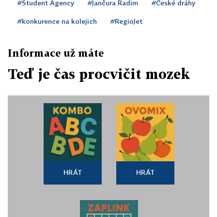
#Student Agency
#Jančura Radim
#České dráhy
#konkurence na kolejich
#RegioJet
Informace už máte
Teď je čas procvičit mozek
HRÁT
HRÁT