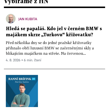
Vybíráme z HN
JAN KUBITA
Hledá se papaláš. Kdo jel v černém BMW s
majákem skrze „Turkovu“ křižovatku?
Před několika dny se do jedné pražské křižovatky
přihnalo obří luxusní BMW se začerněnými skly a
blikajícím majáčkem na střeše. Na červenou...
4. 8. 2026 ▪ 6 min. čtení