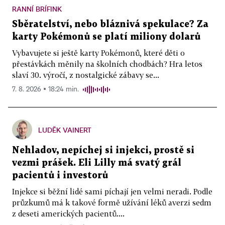
RANNÍ BRÍFINK
Sběratelství, nebo bláznivá spekulace? Za
karty Pokémonů se platí miliony dolarů
Vybavujete si ještě karty Pokémonů, které děti o
přestávkách měnily na školních chodbách? Hra letos
slaví 30. výročí, z nostalgické zábavy se...
7. 8. 2026 ▪ 18:24 min.
LUDĚK VAINERT
Nehladov, nepíchej si injekci, prostě si
vezmi prášek. Eli Lilly má svatý grál
pacientů i investorů
Injekce si běžní lidé sami píchají jen velmi neradi. Podle
průzkumů má k takové formě užívání léků averzi sedm
z deseti amerických pacientů....