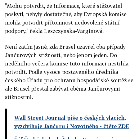
"Mohu potvrdit, že informace, které stěžovatel
poskytl, nebyly dostatečné, aby Evropská komise
mohla potvrdit přítomnost nedovolené státní
podpory," řekla Leszczynska-Varginová.
Není zatím jasné, zda Brusel uzavřel oba případy
Jančurových stížností, nebo jenom jeden. Do
nedělního večera komise tuto informaci nestihla
potvrdit. Podle vysoce postaveného úředníka
českého Úřadu pro ochranu hospodářské soutěž se
ale Brusel přestal zabývat oběma Jančurovymi
stížnostmi.
Wall Street Journal píše o českých vlacích,
vyzdvihuje Jančuru i Novotného
- čtěte ZDE