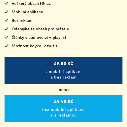
Veškerý obsah HN.cz
Mobilní aplikace
Bez reklam
Odemykejte obsah pro přátele
Články v audioverzi + playlist
Možnost kdykoliv zrušit
ZA 80 KČ
s mobilní aplikací
a bez reklam
nebo
ZA 40 KČ
bez mobilní aplikace
a s reklamou