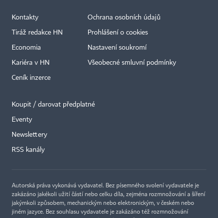
Kontakty
Ochrana osobních údajů
Tiráž redakce HN
Prohlášení o cookies
Economia
Nastavení soukromí
Kariéra v HN
Všeobecné smluvní podmínky
Ceník inzerce
Koupit / darovat předplatné
Eventy
×
Newslettery
RSS kanály
Autorská práva vykonává vydavatel. Bez písemného svolení vydavatele je
zakázáno jakékoli užití částí nebo celku díla, zejména rozmnožování a šíření
jakýmkoli způsobem, mechanickým nebo elektronickým, v českém nebo
jiném jazyce. Bez souhlasu vydavatele je zakázáno též rozmnožování