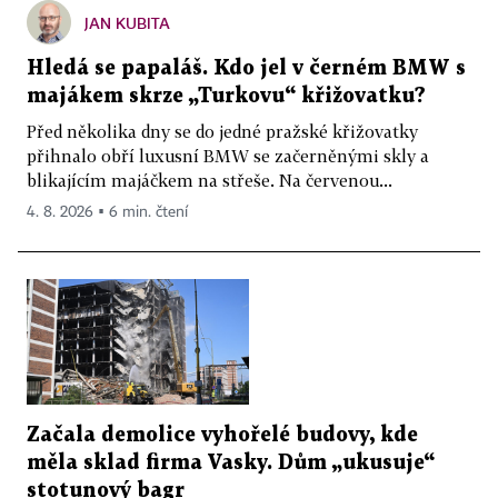
JAN KUBITA
Hledá se papaláš. Kdo jel v černém BMW s
majákem skrze „Turkovu“ křižovatku?
Před několika dny se do jedné pražské křižovatky
přihnalo obří luxusní BMW se začerněnými skly a
blikajícím majáčkem na střeše. Na červenou...
4. 8. 2026 ▪ 6 min. čtení
Začala demolice vyhořelé budovy, kde
měla sklad firma Vasky. Dům „ukusuje“
stotunový bagr