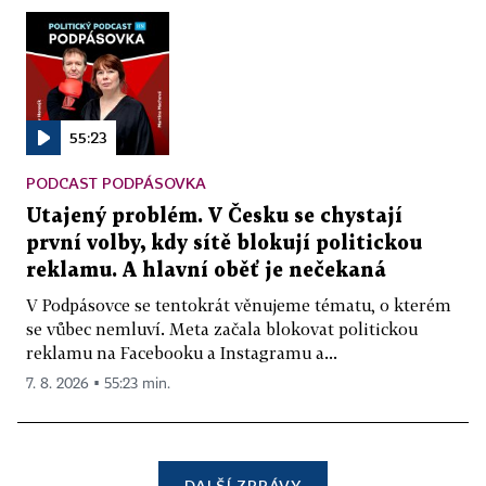
55:23
PODCAST PODPÁSOVKA
Utajený problém. V Česku se chystají
první volby, kdy sítě blokují politickou
reklamu. A hlavní oběť je nečekaná
V Podpásovce se tentokrát věnujeme tématu, o kterém
se vůbec nemluví. Meta začala blokovat politickou
reklamu na Facebooku a Instagramu a...
7. 8. 2026 ▪ 55:23 min.
DALŠÍ ZPRÁVY