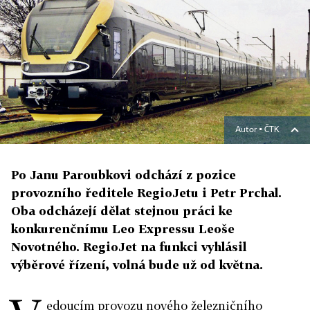
Autor ▪
ČTK
Po Janu Paroubkovi odchází z pozice
provozního ředitele RegioJetu i Petr Prchal.
Oba odcházejí dělat stejnou práci ke
konkurenčnímu Leo Expressu Leoše
Novotného. RegioJet na funkci vyhlásil
výběrové řízení, volná bude už od května.
edoucím provozu nového železničního