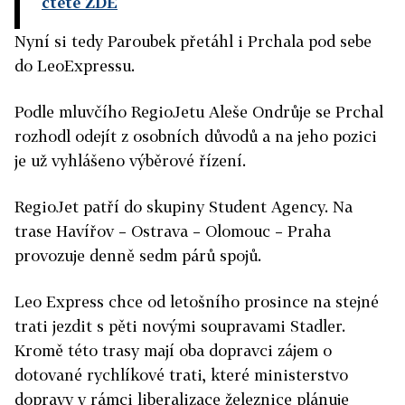
čtěte ZDE
Nyní si tedy Paroubek přetáhl i Prchala pod sebe
do LeoExpressu.
Podle mluvčího RegioJetu Aleše Ondrůje se Prchal
rozhodl odejít z osobních důvodů a na jeho pozici
je už vyhlášeno výběrové řízení.
RegioJet patří do skupiny Student Agency. Na
trase Havířov – Ostrava – Olomouc – Praha
provozuje denně sedm párů spojů.
Leo Express chce od letošního prosince na stejné
trati jezdit s pěti novými soupravami Stadler.
Kromě této trasy mají oba dopravci zájem o
dotované rychlíkové trati, které ministerstvo
dopravy v rámci liberalizace železnice plánuje