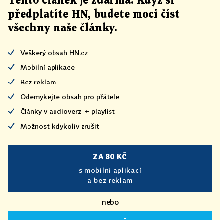
Tento článek
je
zdarma. Když si
předplatíte HN, budete moci číst
všechny naše články
.
Veškerý obsah HN.cz
Mobilní aplikace
Bez reklam
Odemykejte obsah pro přátele
Články v audioverzi + playlist
Možnost kdykoliv zrušit
ZA 80 KČ
s mobilní aplikací
a bez reklam
nebo