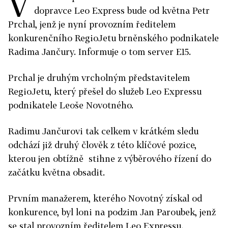
V
dopravce Leo Express bude od května Petr
Prchal, jenž je nyní provozním ředitelem
konkurenčního RegioJetu brněnského podnikatele
Radima Jančury. Informuje o tom server E15.
Prchal je druhým vrcholným představitelem
RegioJetu, který přešel do služeb Leo Expressu
podnikatele Leoše Novotného.
Radimu Jančurovi tak celkem v krátkém sledu
odchází již druhý člověk z této klíčové pozice,
kterou jen obtížně stihne z výběrového řízení do
začátku května obsadit.
Prvním manažerem, kterého Novotný získal od
konkurence, byl loni na podzim Jan Paroubek, jenž
se stal provozním ředitelem Leo Expressu.