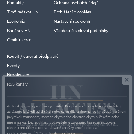
Kontakty
Ochrana osobních údajů
Tiráž redakce HN
Prohlášení o cookies
Economia
Nastavení soukromí
Kariéra v HN
Všeobecné smluvní podmínky
Ceník inzerce
Koupit / darovat předplatné
Eventy
×
Newslettery
RSS kanály
Autorská práva vykonává vydavatel. Bez písemného svolení vydavatele je
zakázáno jakékoli užití částí nebo celku díla, zejména rozmnožování a šíření
jakýmkoli způsobem, mechanickým nebo elektronickým, v českém nebo
jiném jazyce. Bez souhlasu vydavatele je zakázáno též rozmnožování
obsahu pro účely automatizované analýzy textů nebo dat
podle ustanovení § 39c autorského zákona.