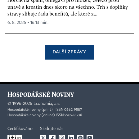
únavě a kreatin dnes skoro na všechno. Trh s doplňky
stravy slibuje řadu benefitů, ale které z...
6. 8. 2026 ▪ 16:13 min.
DALŠÍ ZPRÁVY
©
1996-2026
Economia, a.s.
Hospodářské noviny (print) ISSN 0862-9587
Hospodářské noviny (online) ISSN 2787-950X
Certifikováno
Sledujte nás