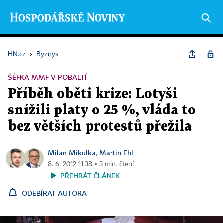
HN.cz
›
Byznys
ŠÉFKA MMF V POBALTÍ
Příběh oběti krize: Lotyši
snížili platy o 25 %, vláda to
bez větších protestů přežila
Milan Mikulka
Martin Ehl
,
8. 6. 2012 11:38 ▪ 3 min. čtení
PŘEHRÁT ČLÁNEK
ODEBÍRAT AUTORA