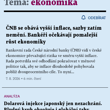
Téma:
ekonomika
ODEBÍRAT
ČNB se obává vyšší inflace, sazby zatím
nemění. Bankéři očekávají pomalejší
růst ekonomiky
Bankovní rada České národní banky (ČNB) vidí v české
ekonomice převažující rizika ve směru vyšší inflace.
Rada potvrdila své odhodlání pokračovat v měnové
politice tak, aby se inflace dlouhodobě pohybovala
poblíž dvouprocentního cíle. To nyní...
7. 8. 2026 ▪ 6 min. čtení
ANALÝZA
Dolarová injekce japonský jen nezachrání.
Bludný kruh ohrožuje i globální trhy