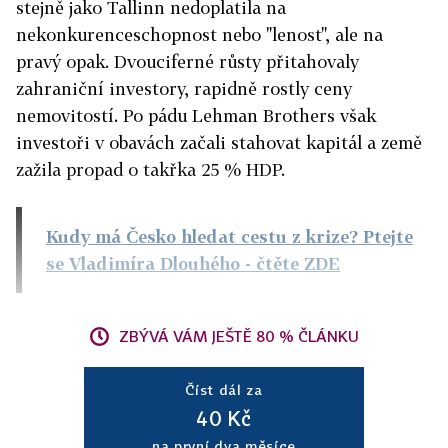
stejně jako Tallinn nedoplatila na
nekonkurenceschopnost nebo "lenost", ale na
pravý opak. Dvouciferné růsty přitahovaly
zahraniční investory, rapidně rostly ceny
nemovitostí. Po pádu Lehman Brothers však
investoři v obavách začali stahovat kapitál a země
zažila propad o takřka 25 % HDP.
Kudy má Česko hledat cestu z krize? Ptejte
se Vladimíra Dlouhého
- čtěte ZDE
ZBÝVÁ VÁM JEŠTĚ 80 % ČLÁNKU
Číst dál za
40 Kč
na první dva měsíce