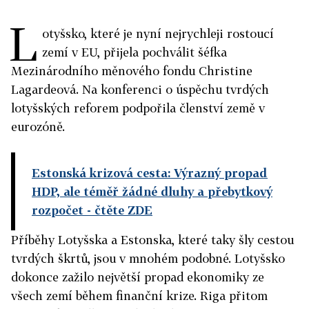
L
otyšsko, které je nyní nejrychleji rostoucí
zemí v EU, přijela pochválit šéfka
Mezinárodního měnového fondu Christine
Lagardeová. Na konferenci o úspěchu tvrdých
lotyšských reforem podpořila členství země v
eurozóně.
Estonská krizová cesta: Výrazný propad
HDP, ale téměř žádné dluhy a přebytkový
rozpočet
- čtěte ZDE
Příběhy Lotyšska a Estonska, které taky šly cestou
tvrdých škrtů, jsou v mnohém podobné. Lotyšsko
dokonce zažilo největší propad ekonomiky ze
všech zemí během finanční krize. Riga přitom