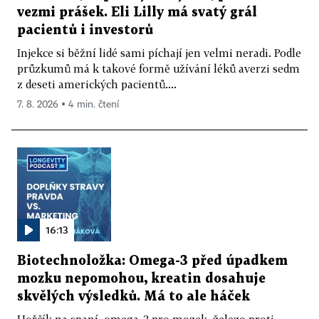
vezmi prášek. Eli Lilly má svatý grál
pacientů i investorů
Injekce si běžní lidé sami píchají jen velmi neradi. Podle
průzkumů má k takové formě užívání léků averzi sedm
z deseti amerických pacientů....
7. 8. 2026 ▪ 4 min. čtení
16:13
Biotechnoložka: Omega-3 před úpadkem
mozku nepomohou, kreatin dosahuje
skvělých výsledků. Má to ale háček
Hořčík na spaní, omega-3 pro mozek, železo proti