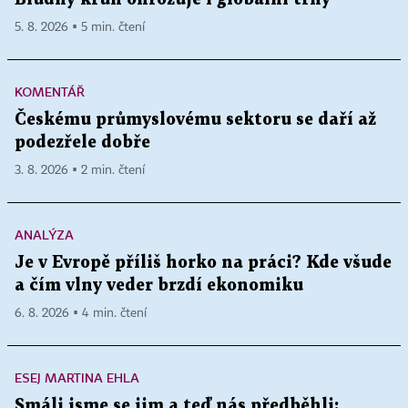
5. 8. 2026 ▪ 5 min. čtení
KOMENTÁŘ
Českému průmyslovému sektoru se daří až
podezřele dobře
3. 8. 2026 ▪ 2 min. čtení
ANALÝZA
Je v Evropě příliš horko na práci? Kde všude
a čím vlny veder brzdí ekonomiku
6. 8. 2026 ▪ 4 min. čtení
ESEJ MARTINA EHLA
Smáli jsme se jim a teď nás předběhli: