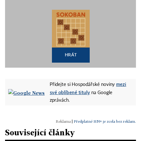
HRÁT
mezi
Přidejte si Hospodářské noviny
své oblíbené tituly
na Google
zprávách.
|
Předplatné HN+ je zcela bez reklam.
Související články