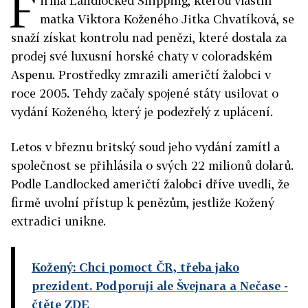
F
irma Landlocked Shipping, kterou vlastní
matka Viktora Koženého Jitka Chvatíková, se
snaží získat kontrolu nad penězi, které dostala za
prodej své luxusní horské chaty v coloradském
Aspenu. Prostředky zmrazili američtí žalobci v
roce 2005. Tehdy začaly spojené státy usilovat o
vydání Koženého, který je podezřelý z uplácení.
Letos v březnu britský soud jeho vydání zamítl a
společnost se přihlásila o svých 22 milionů dolarů.
Podle Landlocked američtí žalobci dříve uvedli, že
firmě uvolní přístup k penězům, jestliže Kožený
extradici unikne.
Kožený: Chci pomoct ČR, třeba jako
prezident. Podporuji ale Švejnara a Nečase
-
čtěte ZDE