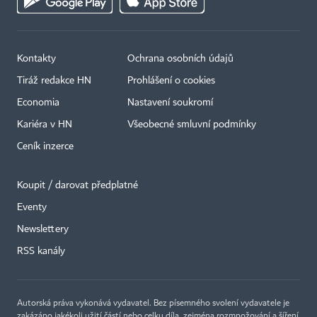
Kontakty
Ochrana osobních údajů
Tiráž redakce HN
Prohlášení o cookies
Economia
Nastavení soukromí
Kariéra v HN
Všeobecné smluvní podmínky
Ceník inzerce
Koupit / darovat předplatné
Eventy
×
Newslettery
RSS kanály
Autorská práva vykonává vydavatel. Bez písemného svolení vydavatele je
zakázáno jakékoli užití částí nebo celku díla, zejména rozmnožování a šíření