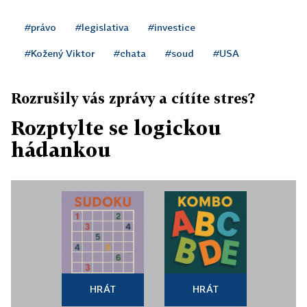
#právo
#legislativa
#investice
#Kožený Viktor
#chata
#soud
#USA
Rozrušily vás zprávy a cítíte stres?
Rozptylte se logickou
hádankou
HRÁT
HRÁT