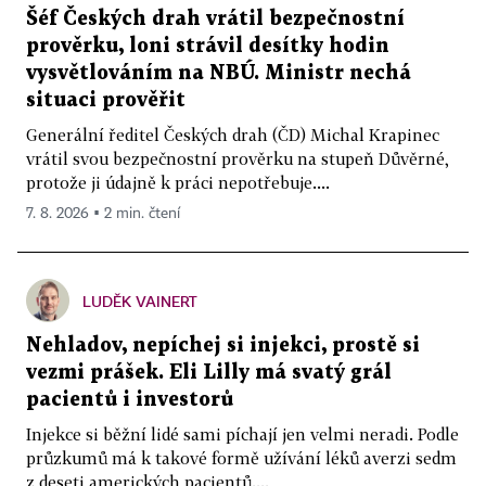
Šéf Českých drah vrátil bezpečnostní
prověrku, loni strávil desítky hodin
vysvětlováním na NBÚ. Ministr nechá
situaci prověřit
Generální ředitel Českých drah (ČD) Michal Krapinec
vrátil svou bezpečnostní prověrku na stupeň Důvěrné,
protože ji údajně k práci nepotřebuje....
7. 8. 2026 ▪ 2 min. čtení
LUDĚK VAINERT
Nehladov, nepíchej si injekci, prostě si
vezmi prášek. Eli Lilly má svatý grál
pacientů i investorů
Injekce si běžní lidé sami píchají jen velmi neradi. Podle
průzkumů má k takové formě užívání léků averzi sedm
z deseti amerických pacientů....