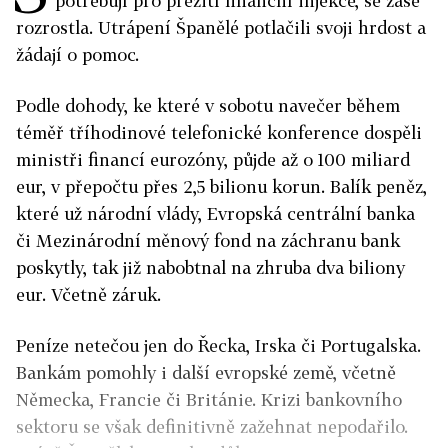
potřebují pro přežití finanční injekce, se zase
rozrostla. Utrápení Španělé potlačili svoji hrdost a
žádají o pomoc.
Podle dohody, ke které v sobotu navečer během
téměř tříhodinové telefonické konference dospěli
ministři financí eurozóny, půjde až o 100 miliard
eur, v přepočtu přes 2,5 bilionu korun. Balík peněz,
které už národní vlády, Evropská centrální banka
či Mezinárodní měnový fond na záchranu bank
poskytly, tak již nabobtnal na zhruba dva biliony
eur. Včetně záruk.
Peníze netečou jen do Řecka, Irska či Portugalska.
Bankám pomohly i další evropské země, včetně
Německa, Francie či Británie. Krizi bankovního
sektoru se však definitivně zažehnat nepodařilo.