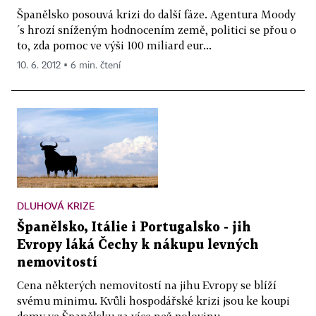
Španělsko posouvá krizi do další fáze. Agentura Moody
´s hrozí sníženým hodnocením země, politici se přou o
to, zda pomoc ve výši 100 miliard eur...
10. 6. 2012 ▪ 6 min. čtení
DLUHOVÁ KRIZE
Španělsko, Itálie i Portugalsko - jih
Evropy láká Čechy k nákupu levných
nemovitostí
Cena některých nemovitostí na jihu Evropy se blíží
svému minimu. Kvůli hospodářské krizi jsou ke koupi
domy ve Španělsku za více než polovinu...