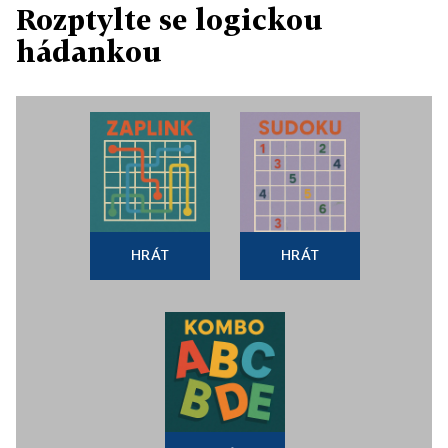
Rozptylte se logickou
hádankou
HRÁT
HRÁT