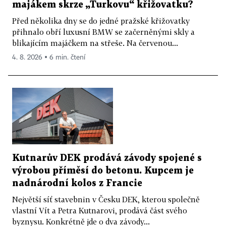
majákem skrze „Turkovu“ křižovatku?
Před několika dny se do jedné pražské křižovatky
přihnalo obří luxusní BMW se začerněnými skly a
blikajícím majáčkem na střeše. Na červenou...
4. 8. 2026 ▪ 6 min. čtení
Kutnarův DEK prodává závody spojené s
výrobou příměsí do betonu. Kupcem je
nadnárodní kolos z Francie
Největší síť stavebnin v Česku DEK, kterou společně
vlastní Vít a Petra Kutnarovi, prodává část svého
byznysu. Konkrétně jde o dva závody...