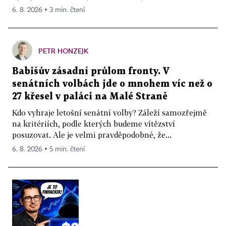
6. 8. 2026 ▪ 3 min. čtení
PETR HONZEJK
Babišův zásadní průlom fronty. V
senátních volbách jde o mnohem víc než o
27 křesel v paláci na Malé Straně
Kdo vyhraje letošní senátní volby? Záleží samozřejmě
na kritériích, podle kterých budeme vítězství
posuzovat. Ale je velmi pravděpodobné, že...
6. 8. 2026 ▪ 5 min. čtení