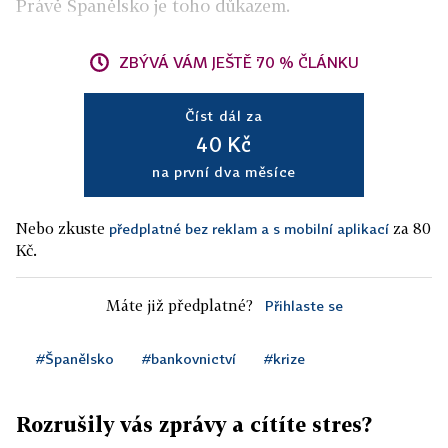
Právě Španělsko je toho důkazem.
ZBÝVÁ VÁM JEŠTĚ 70 % ČLÁNKU
Číst dál za
40 Kč
na první dva měsíce
Nebo zkuste
za 80
předplatné bez reklam a s mobilní aplikací
Kč.
Máte již předplatné?
Přihlaste se
#Španělsko
#bankovnictví
#krize
Rozrušily vás zprávy a cítíte stres?