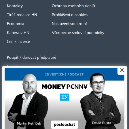
Kontakty
Ochrana osobních údajů
Tiráž redakce HN
Prohlášení o cookies
Economia
Nastavení soukromí
Kariéra v HN
Všeobecné smluvní podmínky
Ceník inzerce
Koupit / darovat předplatné
Eventy
×
Newslettery
RSS kanály
Autorská práva vykonává vydavatel. Bez písemného svolení vydavatele je
zakázáno jakékoli užití částí nebo celku díla, zejména rozmnožování a šíření
jakýmkoli způsobem, mechanickým nebo elektronickým, v českém nebo
jiném jazyce. Bez souhlasu vydavatele je zakázáno též rozmnožování
obsahu pro účely automatizované analýzy textů nebo dat