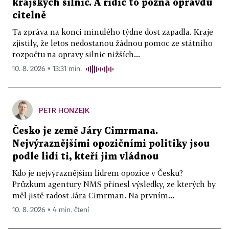
krajských silnic. A řidič to pozná opravdu
citelně
Ta zpráva na konci minulého týdne dost zapadla. Kraje
zjistily, že letos nedostanou žádnou pomoc ze státního
rozpočtu na opravy silnic nižších...
10. 8. 2026 ▪ 13:31 min.
PETR HONZEJK
Česko je země Járy Cimrmana.
Nejvýraznějšími opozičními politiky jsou
podle lidí ti, kteří jim vládnou
Kdo je nejvýraznějším lídrem opozice v Česku?
Průzkum agentury NMS přinesl výsledky, ze kterých by
měl jistě radost Jára Cimrman. Na prvním...
10. 8. 2026 ▪ 4 min. čtení