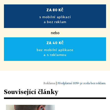
ZA 80 KČ
s mobilní aplikací
a bez reklam
nebo
ZA 40 KČ
bez mobilní aplikace
a s reklamou
|
Předplatné HN+ je zcela bez reklam.
Související články