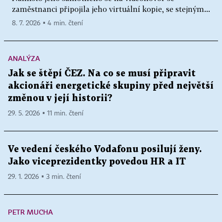
zaměstnanci připojila jeho virtuální kopie, se stejným...
8. 7. 2026 ▪ 4 min. čtení
ANALÝZA
Jak se štěpí ČEZ. Na co se musí připravit
akcionáři energetické skupiny před největší
změnou v její historii?
29. 5. 2026 ▪ 11 min. čtení
Ve vedení českého Vodafonu posilují ženy.
Jako viceprezidentky povedou HR a IT
29. 1. 2026 ▪ 3 min. čtení
PETR MUCHA