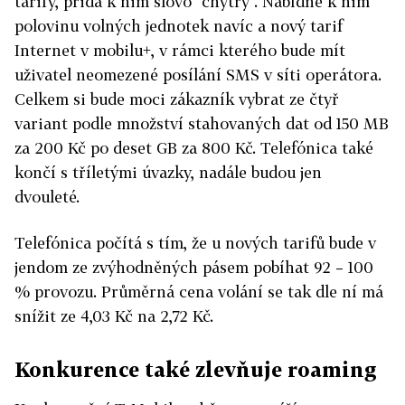
tarify, přidá k nim slovo "chytrý". Nabídne k nim
polovinu volných jednotek navíc a nový tarif
Internet v mobilu+, v rámci kterého bude mít
uživatel neomezené posílání SMS v síti operátora.
Celkem si bude moci zákazník vybrat ze čtyř
variant podle množství stahovaných dat od 150 MB
za 200 Kč po deset GB za 800 Kč. Telefónica také
končí s tříletými úvazky, nadále budou jen
dvouleté.
Telefónica počítá s tím, že u nových tarifů bude v
jendom ze zvýhodněných pásem pobíhat 92 – 100
% provozu. Průměrná cena volání se tak dle ní má
snížit ze 4,03 Kč na 2,72 Kč.
Konkurence také zlevňuje roaming