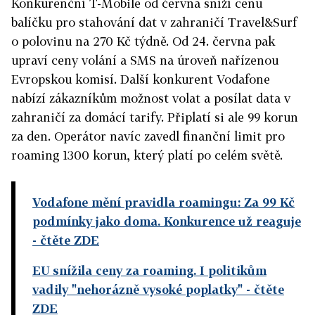
Konkurenční T-Mobile od června sníží cenu
balíčku pro stahování dat v zahraničí Travel&Surf
o polovinu na 270 Kč týdně. Od 24. června pak
upraví ceny volání a SMS na úroveň nařízenou
Evropskou komisí. Další konkurent Vodafone
nabízí zákazníkům možnost volat a posílat data v
zahraničí za domácí tarify. Připlatí si ale 99 korun
za den. Operátor navíc zavedl finanční limit pro
roaming 1300 korun, který platí po celém světě.
Vodafone mění pravidla roamingu: Za 99 Kč
podmínky jako doma. Konkurence už reaguje
- čtěte ZDE
EU snížila ceny za roaming. I politikům
vadily "nehorázně vysoké poplatky"
- čtěte
ZDE