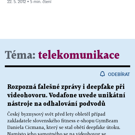
22. 5. 2012 ▪ 5 min. čtení
Téma:
telekomunikace
ODEBÍRAT
Rozpozná falešné zprávy i deepfake při
videohovoru. Vodafone uvede unikátní
nástroje na odhalování podvodů
Český byznysový svět před lety obletěl případ
zakladatele slovenského fitness e-shopu GymBeam
Daniela Cicmana, který se stal obětí deepfake útoku.
Namísto jeho samotného se na videohovor se