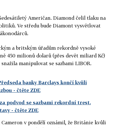
šedesátiletý Američan. Diamond čelil tlaku na
politiků. Ve středu bude Diamont vysvětlovat
zákonodárců.
ickým a britským úřadům rekordně vysoké
ě 450 milionů dolarů (přes devět miliard Kč)
e snažila manipulovat se sazbami LIBOR.
 Předseda banky Barclays končí kvůli
azbou
- čtěte ZDE
za podvod se sazbami rekordní trest.
stavy
- čtěte ZDE
 Cameron v pondělí oznámil, že Británie kvůli