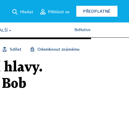
PŘEDPLATNÉ
Hledat
Přihlásit se
BeNative
ALŠÍ
Sdílet
Odemknout známému
 hlavy.
l Bob