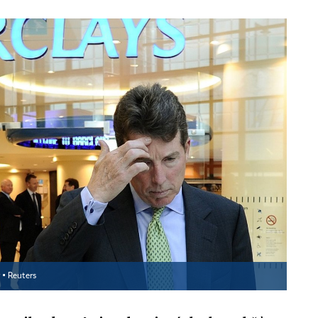
 ▪
Reuters