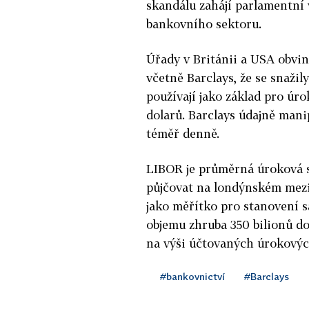
skandálu zahájí parlamentní 
bankovního sektoru.
Úřady v Británii a USA obvin
včetně Barclays, že se snaži
používají jako základ pro úr
dolarů. Barclays údajně mani
téměř denně.
LIBOR je průměrná úroková s
půjčovat na londýnském mezi
jako měřítko pro stanovení s
objemu zhruba 350 bilionů d
na výši účtovaných úrokovýc
#bankovnictví
#Barclays