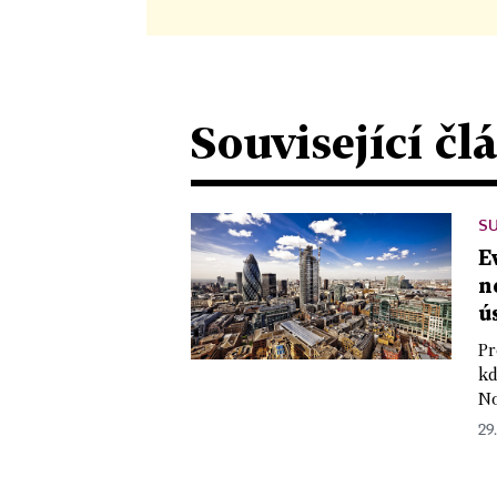
Související čl
S
E
n
ú
Pr
kd
No
29