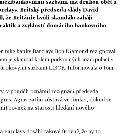
 mezibankovními sazbami má druhou oběť z
rclays. Britský předseda vlády David
 že Británie kvůli skandálu zahájí
raktik a zvyklostí domácího bankovního
 britské banky Barclays Bob Diamond rezignoval
dem je skandál kolem podvodných manipulací s
úrokovými sazbami LIBOR. Informovala o tom
y, v pondělí oznámil rezignaci předseda
ius. Agius zatím zůstává ve funkci, dokud se
mít rovněž na starosti hledání nového
a Barclays dosáhl takové úrovně, že by to