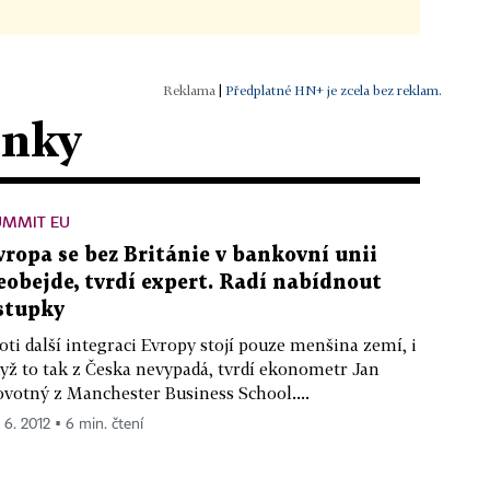
|
Předplatné HN+ je zcela bez reklam.
ánky
UMMIT EU
vropa se bez Británie v bankovní unii
eobejde, tvrdí expert. Radí nabídnout
stupky
oti další integraci Evropy stojí pouze menšina zemí, i
yž to tak z Česka nevypadá, tvrdí ekonometr Jan
votný z Manchester Business School....
. 6. 2012 ▪ 6 min. čtení