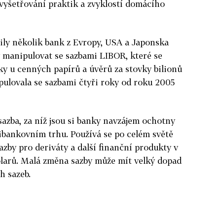
vyšetřování praktik a zvyklostí domácího
ily několik bank z Evropy, USA a Japonska
ly manipulovat se sazbami LIBOR, které se
oky u cenných papírů a úvěrů za stovky bilionů
pulovala se sazbami čtyři roky od roku 2005
azba, za níž jsou si banky navzájem ochotny
bankovním trhu. Používá se po celém světě
azby pro deriváty a další finanční produkty v
olarů. Malá změna sazby může mít velký dopad
h sazeb.