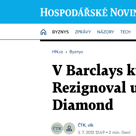
BYZNYS
HOME
ZPRÁVY
NÁZORY
TECH
HN.cz
›
Byznys
V Barclays k
Rezignoval u
Diamond
ČTK
vlk
,
3. 7. 2012 12:49 ▪ 2 min. čtení