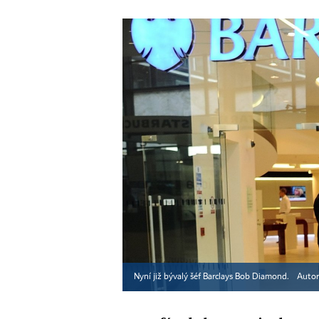
Nyní již bývalý šéf Barclays Bob Diamond.
Autor