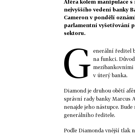
Aféra kolem manipulace s
nejvyššího vedení banky Ba
Cameron v pondělí oznámil,
parlamentní vyšetřování p
sektoru.
G
enerální ředitel
na funkci. Důvo
mezibankovními 
v úterý banka.
Diamond je druhou obětí afér
správní rady banky Marcus Ag
nenajde jeho nástupce. Bude 
generálního ředitele.
Podle Diamonda vnější tlak n