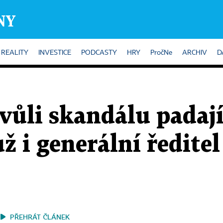
REALITY
INVESTICE
PODCASTY
HRY
PročNe
ARCHIV
D
vůli skandálu padají
ž i generální ředite
PŘEHRÁT ČLÁNEK