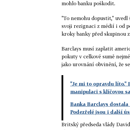
mohlo banku poškodit.
"To nemohu dopustit," uvedl 
svoji rezignaci z médií i od 
kroky banky před skupinou 
Barclays musí zaplatit amer
pokuty v celkové sumě nejmén
jako urovnání obvinění, že s
"Je mi to opravdu líto."
manipulaci s klíčovou s
Banka Barclays dostala 
Podezřelé jsou i další ú
Britský předseda vlády David