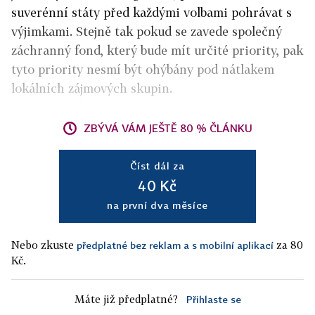
suverénní státy před každými volbami pohrávat s
výjimkami. Stejně tak pokud se zavede společný
záchranný fond, který bude mít určité priority, pak
tyto priority nesmí být ohýbány pod nátlakem
lokálních zájmových skupin.
ZBÝVÁ VÁM JEŠTĚ 80 % ČLÁNKU
Číst dál za
40 Kč
na první dva měsíce
Nebo zkuste
za 80
předplatné bez reklam a s mobilní aplikací
Kč.
Máte již předplatné?
Přihlaste se