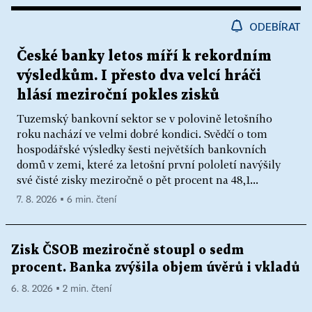
ODEBÍRAT
České banky letos míří k rekordním
výsledkům. I přesto dva velcí hráči
hlásí meziroční pokles zisků
Tuzemský bankovní sektor se v polovině letošního
roku nachází ve velmi dobré kondici. Svědčí o tom
hospodářské výsledky šesti největších bankovních
domů v zemi, které za letošní první pololetí navýšily
své čisté zisky meziročně o pět procent na 48,1...
7. 8. 2026 ▪ 6 min. čtení
Zisk ČSOB meziročně stoupl o sedm
procent. Banka zvýšila objem úvěrů i vkladů
6. 8. 2026 ▪ 2 min. čtení