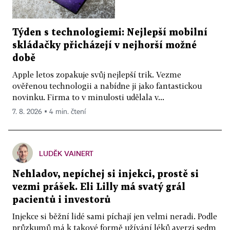
Týden s technologiemi: Nejlepší mobilní
skládačky přicházejí v nejhorší možné
době
Apple letos zopakuje svůj nejlepší trik. Vezme
ověřenou technologii a nabídne ji jako fantastickou
novinku. Firma to v minulosti udělala v...
7. 8. 2026 ▪ 4 min. čtení
LUDĚK VAINERT
Nehladov, nepíchej si injekci, prostě si
vezmi prášek. Eli Lilly má svatý grál
pacientů i investorů
Injekce si běžní lidé sami píchají jen velmi neradi. Podle
průzkumů má k takové formě užívání léků averzi sedm