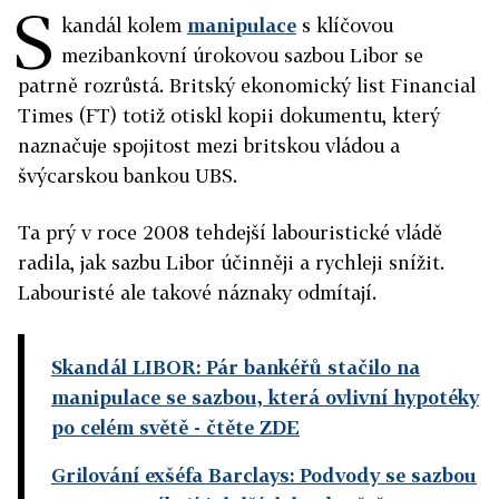
S
kandál kolem
manipulace
s klíčovou
mezibankovní úrokovou sazbou Libor se
patrně rozrůstá. Britský ekonomický list Financial
Times (FT) totiž otiskl kopii dokumentu, který
naznačuje spojitost mezi britskou vládou a
švýcarskou bankou UBS.
Ta prý v roce 2008 tehdejší labouristické vládě
radila, jak sazbu Libor účinněji a rychleji snížit.
Labouristé ale takové náznaky odmítají.
Skandál LIBOR: Pár bankéřů stačilo na
manipulace se sazbou, která ovlivní hypotéky
po celém světě
- čtěte ZDE
Grilování exšéfa Barclays: Podvody se sazbou