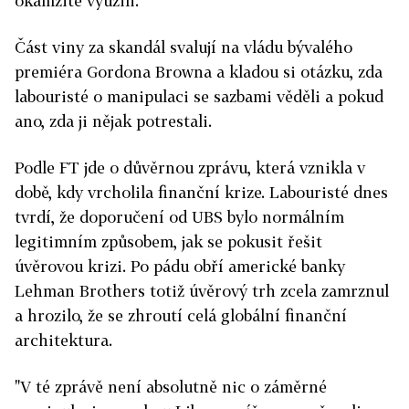
okamžitě využili.
Část viny za skandál svalují na vládu bývalého
premiéra Gordona Browna a kladou si otázku, zda
labouristé o manipulaci se sazbami věděli a pokud
ano, zda ji nějak potrestali.
Podle FT jde o důvěrnou zprávu, která vznikla v
době, kdy vrcholila finanční krize. Labouristé dnes
tvrdí, že doporučení od UBS bylo normálním
legitimním způsobem, jak se pokusit řešit
úvěrovou krizi. Po pádu obří americké banky
Lehman Brothers totiž úvěrový trh zcela zamrznul
a hrozilo, že se zhroutí celá globální finanční
architektura.
"V té zprávě není absolutně nic o záměrné