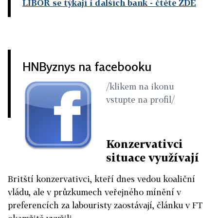
LIBOR se týkají i dalších bank
- čtěte ZDE
HNByznys na facebooku
/klikem na ikonu
vstupte na profil/
Konzervativci
situace využívají
Britští konzervativci, kteří dnes vedou koaliční
vládu, ale v průzkumech veřejného mínění v
preferencích za labouristy zaostávají, článku v FT