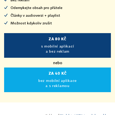
Odemykejte obsah pro přátele
Články v audioverzi + playlist
Možnost kdykoliv zrušit
ZA 80 KČ
s mobilní aplikací
a bez reklam
nebo
ZA 40 KČ
bez mobilní aplikace
a s reklamou