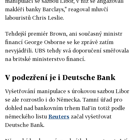
manipulaci se sazbou Libor, v níž se angažovali
makléři banky Barclays," reagoval mluvčí
labouristů Chris Leslie.
Tehdejší premiér Brown, ani současný ministr
financí George Osborne se ke zprávě zatím
nevyjádřili. UBS tehdy svá doporučení směřovala
na britské ministerstvo financí.
V podezření je i Deutsche Bank
Vyšetřování manipulace s úrokovou sazbou Libor
se ale rozrostlo i do Německa. Tamní úřad pro
dohled nad bankovním trhem BaFin totiž podle
německého listu
Reuters
začal vyšetřovat
Deutsche Bank.