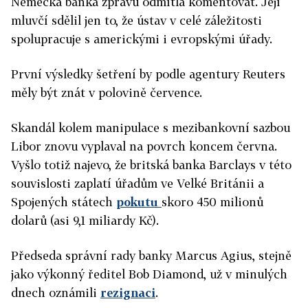
Německá banka zprávu odmítla komentovat. Její
mluvčí sdělil jen to, že ústav v celé záležitosti
spolupracuje s americkými i evropskými úřady.
První výsledky šetření by podle agentury Reuters
měly být znát v polovině července.
Skandál kolem manipulace s mezibankovní sazbou
Libor znovu vyplaval na povrch koncem června.
Vyšlo totiž najevo, že britská banka Barclays v této
souvislosti zaplatí úřadům ve Velké Británii a
Spojených státech
pokutu
skoro 450 milionů
dolarů (asi 9,1 miliardy Kč).
Předseda správní rady banky Marcus Agius, stejně
jako výkonný ředitel Bob Diamond, už v minulých
dnech oznámili
rezignaci
.