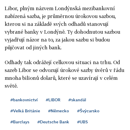
Libor, plným názvem Londýnská mezibankovní
nabízená sazba, je průměrnou úrokovou sazbou,
kterou si na základě svých odhadů stanovují
vybrané banky v Londýně. Ty dohodnutou sazbou
vyjadřují názor na to, za jakou sazbu si budou
půjčovat od jiných bank.
Odhady tak odrážejí celkovou situaci na trhu. Od
sazeb Libor se odvozují úrokové sazby úvěrů v řádu
mnoha bilionů dolarů, které se uzavírají v celém
světě.
#bankovnictví
#LIBOR
#skandál
#Velká Británie
#Německo
#Švýcarsko
#Barclays
#Deutsche Bank
#UBS