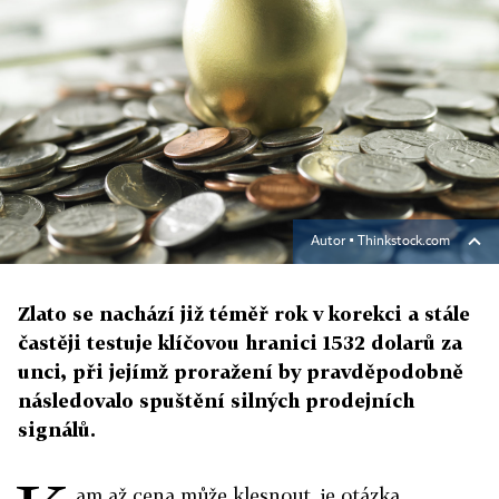
Autor ▪
Thinkstock.com
Zlato se nachází již téměř rok v korekci a stále
častěji testuje klíčovou hranici 1532 dolarů za
unci, při jejímž proražení by pravděpodobně
následovalo spuštění silných prodejních
signálů.
am až cena může klesnout, je otázka.