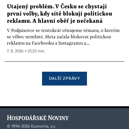
Utajený problém. V Česku se chystají
první volby, kdy sítě blokují politickou
reklamu. A hlavní oběť je nečekaná
V Podpásovce se tentokrát věnujeme tématu, o kterém
se vůbec nemluví. Meta začala blokovat politickou
reklamu na Facebooku a Instagramu a...
7. 8. 2026 ▪ 55:23 min.
DALŠÍ ZPRÁVY
©
1996-2026
Economia, a.s.