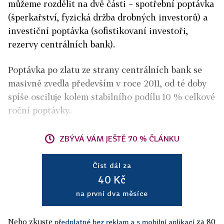
můžeme rozdělit na dvě části – spotřební poptávka
(šperkařství, fyzická držba drobných investorů) a
investiční poptávka (sofistikovaní investoři,
rezervy centrálních bank).
Poptávka po zlatu ze strany centrálních bank se
masivně zvedla především v roce 2011, od té doby
spíše osciluje kolem stabilního podílu 10 % celkové
roční poptávky.
ZBÝVÁ VÁM JEŠTĚ 70 % ČLÁNKU
Číst dál za
40 Kč
na první dva měsíce
Nebo zkuste
za 80
předplatné bez reklam a s mobilní aplikací