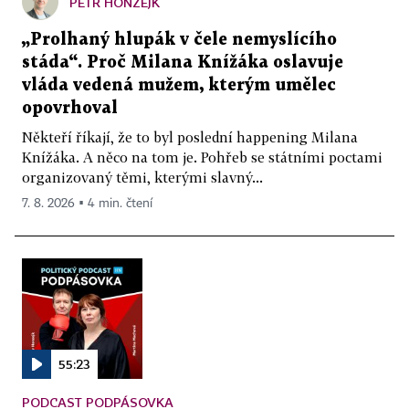
PETR HONZEJK
„Prolhaný hlupák v čele nemyslícího
stáda“. Proč Milana Knížáka oslavuje
vláda vedená mužem, kterým umělec
opovrhoval
Někteří říkají, že to byl poslední happening Milana
Knížáka. A něco na tom je. Pohřeb se státními poctami
organizovaný těmi, kterými slavný...
7. 8. 2026 ▪ 4 min. čtení
55:23
PODCAST PODPÁSOVKA