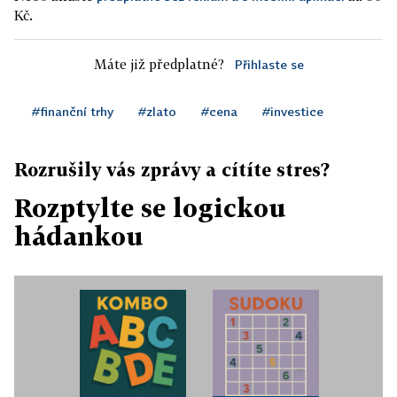
Kč.
Máte již předplatné?
Přihlaste se
#finanční trhy
#zlato
#cena
#investice
Rozrušily vás zprávy a cítíte stres?
Rozptylte se logickou
hádankou