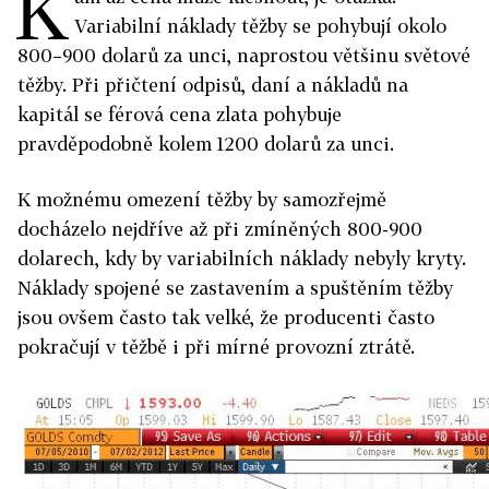
K
Variabilní náklady těžby se pohybují okolo
800–900 dolarů za unci, naprostou většinu světové
těžby. Při přičtení odpisů, daní a nákladů na
kapitál se férová cena zlata pohybuje
pravděpodobně kolem 1200 dolarů za unci.
K možnému omezení těžby by samozřejmě
docházelo nejdříve až při zmíněných 800-900
dolarech, kdy by variabilních náklady nebyly kryty.
Náklady spojené se zastavením a spuštěním těžby
jsou ovšem často tak velké, že producenti často
pokračují v těžbě i při mírné provozní ztrátě.