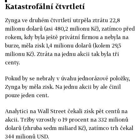
Katastrofální čtvrtletí
Zynga ve druhém čtvrtletí utrpěla ztrátu 22,8
milionu dolarů (asi 480,2 milionu Kč), zatímco před
rokem, kdy byla ještě privátní firmou a nebyla na
burze, měla zisk 1,4 milionu dolarů (kolem 29,5
milionu Kč). Ztráta na jednu akcii tak byla tři
centy.
Pokud by se nebraly v úvahu jednorázové položky,
Zynga by měla zisk. Na jednu akcii by ale činil
pouze jeden cent.
Analytici na Wall Street čekali zisk pět centů na
akcii. Tržby vzrostly o 19 procent na 332 milionů
dolarů (zhruba sedm miliard Kč), zatímco trh čekal
344 milionů USD.