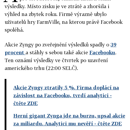
výsledky. Místo zisku je ve ztrátě a zhoršila i
výhled na zbytek roku. Firmě výrazně ubylo
uživatelů hry FarmVille, na kterou právě Facebook
spoléhá.
Akcie Zyngy po zveřejnění výsledků spadly o
39
procent
a stáhly s sebou také akcie
Facebooku
.
Ten oznámí výsledky ve čtvrtek po uzavření
amerického trhu (22:00 SELČ).
Akcie Zyngy ztratily 5 %. Firma doplácí na
závislost na Facebooku, tvrdí analytici
-
čtěte ZDE
Herní gigant Zynga jde na burzu, upsal akcie
za miliardu. Analytici mu nevěří
- čtěte ZDE