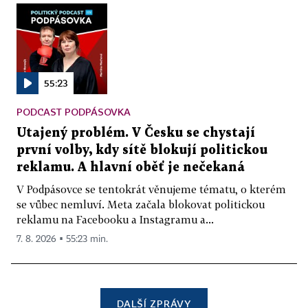
55:23
PODCAST PODPÁSOVKA
Utajený problém. V Česku se chystají
první volby, kdy sítě blokují politickou
reklamu. A hlavní oběť je nečekaná
V Podpásovce se tentokrát věnujeme tématu, o kterém
se vůbec nemluví. Meta začala blokovat politickou
reklamu na Facebooku a Instagramu a...
7. 8. 2026 ▪ 55:23 min.
DALŠÍ ZPRÁVY