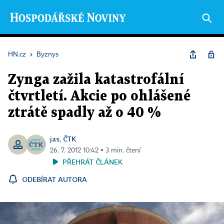
HN.cz
›
Byznys
Zynga zažila katastrofální
čtvrtletí. Akcie po ohlášené
ztrátě spadly až o 40 %
jas
ČTK
,
26. 7. 2012 10:42 ▪ 3 min. čtení
PŘEHRÁT ČLÁNEK
ODEBÍRAT AUTORA