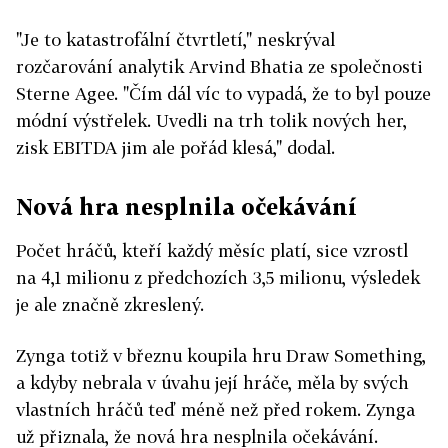
"Je to katastrofální čtvrtletí," neskrýval
rozčarování analytik Arvind Bhatia ze společnosti
Sterne Agee. "Čím dál víc to vypadá, že to byl pouze
módní výstřelek. Uvedli na trh tolik nových her,
zisk EBITDA jim ale pořád klesá," dodal.
Nová hra nesplnila očekávání
Počet hráčů, kteří každý měsíc platí, sice vzrostl
na 4,1 milionu z předchozích 3,5 milionu, výsledek
je ale značně zkreslený.
Zynga totiž v březnu koupila hru Draw Something,
a kdyby nebrala v úvahu její hráče, měla by svých
vlastních hráčů teď méně než před rokem. Zynga
už přiznala, že nová hra nesplnila očekávání.