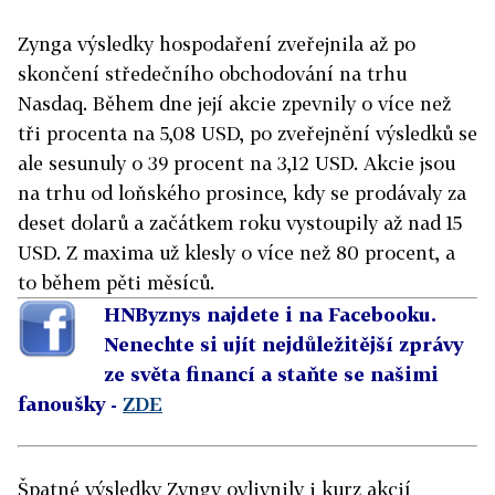
Zynga výsledky hospodaření zveřejnila až po
skončení středečního obchodování na trhu
Nasdaq. Během dne její akcie zpevnily o více než
tři procenta na 5,08 USD, po zveřejnění výsledků se
ale sesunuly o 39 procent na 3,12 USD. Akcie jsou
na trhu od loňského prosince, kdy se prodávaly za
deset dolarů a začátkem roku vystoupily až nad 15
USD. Z maxima už klesly o více než 80 procent, a
to během pěti měsíců.
HNByznys najdete i na Facebooku.
Nenechte si ujít nejdůležitější zprávy
ze světa financí a staňte se našimi
fanoušky -
ZDE
Špatné výsledky Zyngy ovlivnily i kurz akcií