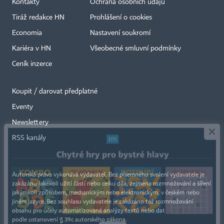
Kontakty
Ochrana osobních údajů
Tiráž redakce HN
Prohlášení o cookies
Economia
Nastavení soukromí
Kariéra v HN
Všeobecné smluvní podmínky
Ceník inzerce
Koupit / darovat předplatné
Eventy
×
Newslettery
RSS kanály
Autorská práva vykonává vydavatel. Bez písemného svolení vydavatele je
zakázáno jakékoli užití částí nebo celku díla, zejména rozmnožování a šíření
jakýmkoli způsobem, mechanickým nebo elektronickým, v českém nebo
jiném jazyce. Bez souhlasu vydavatele je zakázáno též rozmnožování
obsahu pro účely automatizované analýzy textů nebo dat
podle ustanovení § 39c autorského zákona.