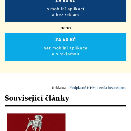
ZA 80 KČ
s mobilní aplikací
a bez reklam
nebo
ZA 40 KČ
bez mobilní aplikace
a s reklamou
|
Předplatné HN+ je zcela bez reklam.
Související články