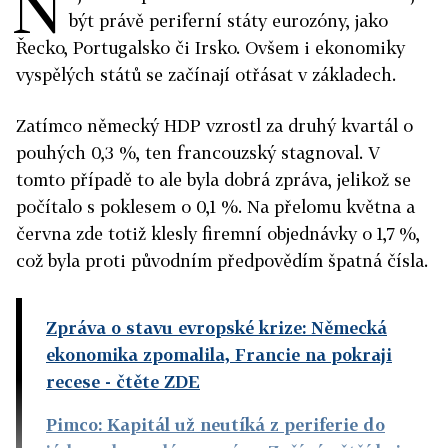
N
být právě periferní státy eurozóny, jako
Řecko, Portugalsko či Irsko. Ovšem i ekonomiky
vyspělých států se začínají otřásat v základech.
Zatímco německý HDP vzrostl za druhý kvartál o
pouhých 0,3 %, ten francouzský stagnoval. V
tomto případě to ale byla dobrá zpráva, jelikož se
počítalo s poklesem o 0,1 %. Na přelomu května a
června zde totiž klesly firemní objednávky o 1,7 %,
což byla proti původním předpovědím špatná čísla.
Zpráva o stavu evropské krize: Německá
ekonomika zpomalila, Francie na pokraji
recese
- čtěte ZDE
Pimco: Kapitál už neutíká z periferie do