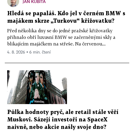
JAN KUBITA
Hledá se papaláš. Kdo jel v černém BMW s
majákem skrze „Turkovu“ křižovatku?
Před několika dny se do jedné pražské křižovatky
přihnalo obří luxusní BMW se začerněnými skly a
blikajícím majáčkem na střeše. Na červenou...
4. 8. 2026 ▪ 6 min. čtení
Půlka hodnoty pryč, ale retail stále věří
Muskovi. Sázejí investoři na SpaceX
naivně, nebo akcie našly svoje dno?