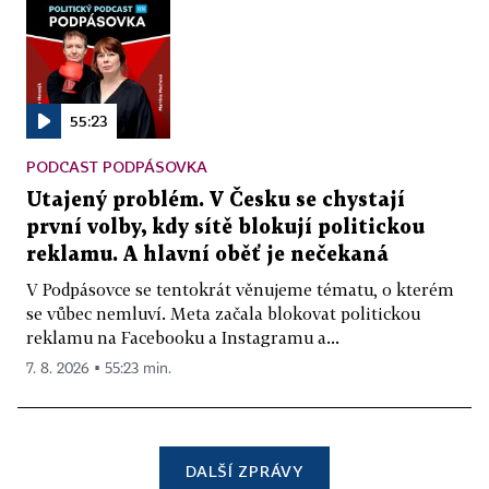
55:23
PODCAST PODPÁSOVKA
Utajený problém. V Česku se chystají
první volby, kdy sítě blokují politickou
reklamu. A hlavní oběť je nečekaná
V Podpásovce se tentokrát věnujeme tématu, o kterém
se vůbec nemluví. Meta začala blokovat politickou
reklamu na Facebooku a Instagramu a...
7. 8. 2026 ▪ 55:23 min.
DALŠÍ ZPRÁVY