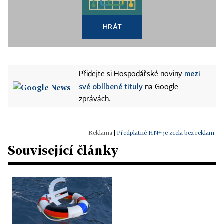
HRÁT
mezi
Přidejte si Hospodářské noviny
své oblíbené tituly
na Google
zprávách.
|
Předplatné HN+ je zcela bez reklam.
Související články