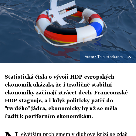
Autor ▪
Thinkstock.com
Statistická čísla o vývoji HDP evropských
ekonomik ukázala, že i tradičně stabilní
ekonomiky začínají ztrácet dech. Francouzské
HDP stagnuje, a i když politicky patří do
"tvrdého" jádra, ekonomicky by už se měla
řadit k periferním ekonomikám.
ejvětším problémem v dluhové krizi se zdají