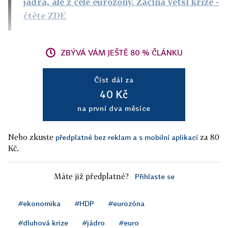
jádra, ale z celé eurozóny. Začíná větší krize
-
čtěte ZDE
ZBÝVÁ VÁM JEŠTĚ 80 % ČLÁNKU
Číst dál za
40 Kč
na první dva měsíce
Nebo zkuste
za 80
předplatné bez reklam a s mobilní aplikací
Kč.
Máte již předplatné?
Přihlaste se
#ekonomika
#HDP
#eurozóna
#dluhová krize
#jádro
#euro