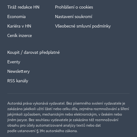
Tiráž redakce HN
Prohlášení o cookies
Economia
Nastavení soukromí
Kariéra v HN
Všeobecné smluvní podmínky
Ceník inzerce
Koupit / darovat předplatné
Eventy
×
Newslettery
RSS kanály
Autorská práva vykonává vydavatel. Bez písemného svolení vydavatele je
zakázáno jakékoli užití částí nebo celku díla, zejména rozmnožování a šíření
jakýmkoli způsobem, mechanickým nebo elektronickým, v českém nebo
jiném jazyce. Bez souhlasu vydavatele je zakázáno též rozmnožování
obsahu pro účely automatizované analýzy textů nebo dat
podle ustanovení § 39c autorského zákona.