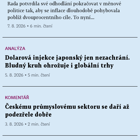
Rada potvrdila své odhodlání pokračovat v měnové
politice tak, aby se inflace dlouhodobě pohybovala
poblíž dvouprocentního cíle. To nyní...
7. 8. 2026 ▪ 6 min. čtení
ANALÝZA
Dolarová injekce japonský jen nezachrání.
Bludný kruh ohrožuje i globální trhy
5. 8. 2026 ▪ 5 min. čtení
KOMENTÁŘ
Českému průmyslovému sektoru se daří až
podezřele dobře
3. 8. 2026 ▪ 2 min. čtení