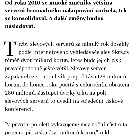
Od roku 2010 se mnohé změnilo, většina
serverů hromadného nakupování zmizela, trh
se konsolidoval. A další změny budou
následovat.
T
ržby slevových serverů za minulý rok dosáhly
podle internetového vyhledávače slev Skrz.cz
téměř dvou miliard korun, letos bude jejich zisk
pravděpodobně ještě větší. Slevový server
Zapakatel.cz v tuto chvíli přepočítává 128 milionů
korun, do konce roku počítá s celoročním obratem
280 milionů. Zástupci dvojky trhu na poli
slevových serverů to uvedli na středeční tiskové
konferenci.
"V prvním pololetí vykazujeme meziroční růst o 15
procent při zisku čtyř milionů korun," řekl