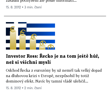
zásadní pochybení ale podle informací...
15. 8. 2012 ▪ 3 min. čtení
Investor Ross: Řecko je na tom ještě hůř,
než si všichni myslí
Odchod Řecka z eurozóny by už neměl tak velký dopad
na dluhovou krizi v Evropě, nezpůsobil by totiž
dominový efekt. Navíc by tamní vládě ulehčil...
15. 8. 2012 ▪ 2 min. čtení