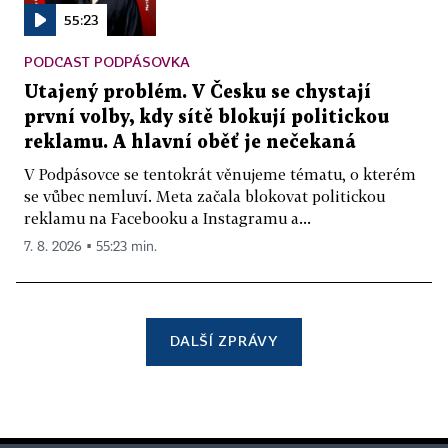
55:23
PODCAST PODPÁSOVKA
Utajený problém. V Česku se chystají
první volby, kdy sítě blokují politickou
reklamu. A hlavní oběť je nečekaná
V Podpásovce se tentokrát věnujeme tématu, o kterém
se vůbec nemluví. Meta začala blokovat politickou
reklamu na Facebooku a Instagramu a...
7. 8. 2026 ▪ 55:23 min.
DALŠÍ ZPRÁVY