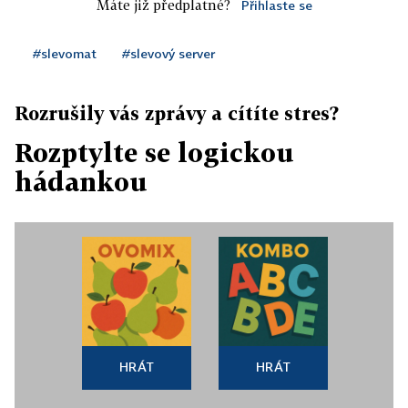
Máte již předplatné?
Přihlaste se
#slevomat
#slevový server
Rozrušily vás zprávy a cítíte stres?
Rozptylte se logickou
hádankou
HRÁT
HRÁT