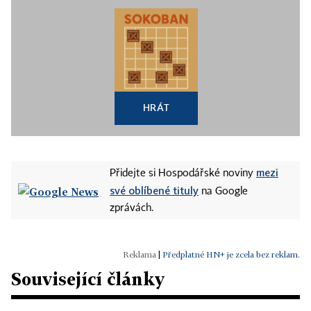
HRÁT
mezi
Přidejte si Hospodářské noviny
své oblíbené tituly
na Google
zprávách.
|
Předplatné HN+ je zcela bez reklam.
Související články